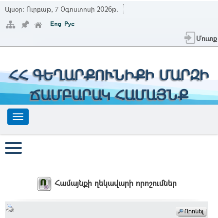
Այսօր:
Ուրբաթ, 7 Օգոստոսի 2026թ.
Մուտք
ՀՀ ԳԵՂԱՐՔՈՒՆԻՔԻ ՄԱՐԶԻ
ՃԱՄԲԱՐԱԿ ՀԱՄԱՅՆՔ
Համայնքի ղեկավարի որոշումներ