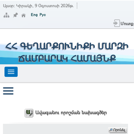
Այսօր:
Կիրակի, 9 Օգոստոսի 2026թ.
Մուտք
ՀՀ ԳԵՂԱՐՔՈՒՆԻՔԻ ՄԱՐԶԻ
ՃԱՄԲԱՐԱԿ ՀԱՄԱՅՆՔ
Ավագանու որոշման նախագծեր