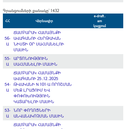
Գրանցումների քանակը` 1432
e-draft․
ՀՀ
Վերնագիր
am
կայքում
ՃԱՄԲԱՐԱԿ ՀԱՄԱՅՆՔԻ
56-
ԱՎԱԳԱՆՈՒ ՀԵՐԹԱԿԱՆ
Ա
ՆԻՍՏԻ ՕՐ ՍԱՀՄԱՆԵԼՈՒ
ՄԱՍԻՆ
55-
ԱՐՏՈՆՈՒԹՅՈՒՆ
Ա
ՍԱՀՄԱՆԵԼՈՒ ՄԱՍԻՆ
ՃԱՄԲԱՐԱԿ ՀԱՄԱՅՆՔԻ
ԱՎԱԳԱՆՈՒ 25․12․2025
54-
ԹՎԱԿԱՆԻ N 101-Ա ՈՐՈՇՄԱՆ
Ա
ՄԵՋ ԼՐԱՑՈՒՄ ԵՎ
ՓՈՓՈԽՈՒԹՅՈՒՆ
ԿԱՏԱՐԵԼՈՒ ՄԱՍԻՆ
53-
ՆՈՐ ՓՈՂՈՑՆԵՐԻ
Ա
ԱՆՎԱՆԱԿՈՉՄԱՆ ՄԱՍԻՆ
ՃԱՄԲԱՐԱԿ ՀԱՄԱՅՆՔԻ