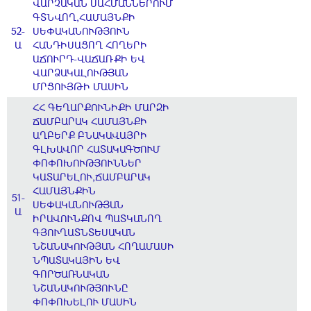
ՎԱՐՉԱԿԱՆ ՍԱՀՄԱՆՆԵՐՈՒՄ
ԳՏՆՎՈՂ,ՀԱՄԱՅՆՔԻ
52-
ՍԵՓԱԿԱՆՈՒԹՅՈՒՆ
Ա
ՀԱՆԴԻՍԱՑՈՂ ՀՈՂԵՐԻ
ԱՃՈՒՐԴ-ՎԱՃԱՌՔԻ ԵՎ
ՎԱՐՁԱԿԱԼՈՒԹՅԱՆ
ՄՐՑՈՒՅԹԻ ՄԱՍԻՆ
ՀՀ ԳԵՂԱՐՔՈՒՆԻՔԻ ՄԱՐԶԻ
ՃԱՄԲԱՐԱԿ ՀԱՄԱՅՆՔԻ
ԱՂԲԵՐՔ ԲՆԱԿԱՎԱՅՐԻ
ԳԼԽԱՎՈՐ ՀԱՏԱԿԱԳԾՈՒՄ
ՓՈՓՈԽՈՒԹՅՈՒՆՆԵՐ
ԿԱՏԱՐԵԼՈՒ,ՃԱՄԲԱՐԱԿ
ՀԱՄԱՅՆՔԻՆ
51-
ՍԵՓԱԿԱՆՈՒԹՅԱՆ
Ա
ԻՐԱՎՈՒՆՔՈՎ ՊԱՏԿԱՆՈՂ
ԳՅՈՒՂԱՏՆՏԵՍԱԿԱՆ
ՆՇԱՆԱԿՈՒԹՅԱՆ ՀՈՂԱՄԱՍԻ
ՆՊԱՏԱԿԱՅԻՆ ԵՎ
ԳՈՐԾԱՌՆԱԿԱՆ
ՆՇԱՆԱԿՈՒԹՅՈՒՆԸ
ՓՈՓՈԽԵԼՈՒ ՄԱՍԻՆ