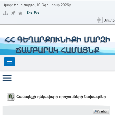
Այսօր:
Երկուշաբթի, 10 Օգոստոսի 2026թ.
Մուտք
ՀՀ ԳԵՂԱՐՔՈՒՆԻՔԻ ՄԱՐԶԻ
ՃԱՄԲԱՐԱԿ ՀԱՄԱՅՆՔ
Համայնքի ղեկավարի որոշումների նախագծեր