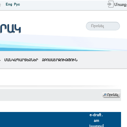
Մուտք
ՐԱԿ
ՄԱՆԿԱՊԱՐՏԵԶՆԵՐ
ԶԲՈՍԱՇՐՋՈՒԹՅՈՒՆ
e-draft․
am
կայքում