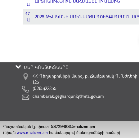
ԱՐՏՈՆՈՒԹՅՈՒՆ ՍԱՀՄԱՆԵԼՈՒ ՄԱՍԻՆ
Ա
47-
2025 ԹՎԱԿԱՆԻ ԱՄԵՆԱՄՅԱ ԳՈՒՅՔԱԳՐՄԱՆ ԱՐ
Ա
ՄԵՐ ԿՈՆՏԱԿՏՆԵՐԸ
ՀՀ Գեղարքունիքի մարզ, ք. Ճամբարակ Գ. Նժդեհի
125
(0265)22255
chambarak.gegharquniq@mta.gov.am
Պաշտոնական էլ. փոստ`
53729483@e-citizen.am
(միայն
www.e-citizen.am
համակարգով ծանուցումների համար)