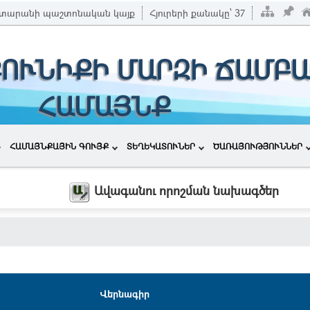
տարանի պաշտոնական կայք
Հյուրերի քանակը՝
37
ՔՈՒՆԻՔԻ ՄԱՐԶԻ ՃԱՄԲԱ
ՀԱՄԱՅՆՔ
ՀԱՄԱՅՆՔԱՅԻՆ ԳՈՒՅՔ
ՏԵՂԵԿԱՏՈՒՆԵՐ
ԾԱՌԱՅՈՒԹՅՈՒՆՆԵՐ
Ավագանու որոշման նախագծեր
Վերնագիր