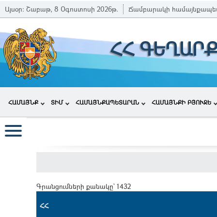
Այսօր:
Շաբաթ, 8 Օգոստոսի 2026թ.
Ճամբարակի համայնքապե
ՀՀ ԳԵՂԱՐ
ՀԱՄԱՅՆՔ
ՏԻՄ
ՀԱՄԱՅՆՔԱՊԵՏԱՐԱՆ
ՀԱՄԱՅՆՔԻ ԲՅՈՒՋԵ
Գրանցումների քանակը` 1432
ՀՀ