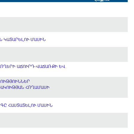
ՒՆ ԿԱՏԱՐԵԼՈՒ ՄԱՍԻՆ
ՀՈՂԵՐԻ ԱՃՈՒՐԴ-ՎԱՃԱՌՔԻ ԵՎ
ԽՈՒԹՅՈՒՆՆԵՐ
ՆԱԿՈՒԹՅԱՆ ՀՈՂԱՄԱՍԻ
ՐԳԸ ՀԱՍՏԱՏԵԼՈՒ ՄԱՍԻՆ