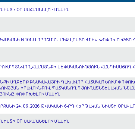
ՆԻՍՏԻ ՕՐ ՍԱՀՄԱՆԵԼՈՒ ՄԱՍԻՆ
 ԹՎԱԿԱՆԻ N 101-Ա ՈՐՈՇՄԱՆ ՄԵՋ ԼՐԱՑՈՒՄ ԵՎ ՓՈՓՈԽՈՒԹՅՈ
ՐՈՒՄ ԳՏՆՎՈՂ,ՀԱՄԱՅՆՔԻ ՍԵՓԱԿԱՆՈՒԹՅՈՒՆ ՀԱՆԴԻՍԱՑՈՂ 
ՅՆՔԻ ԱՂԲԵՐՔ ԲՆԱԿԱՎԱՅՐԻ ԳԼԽԱՎՈՐ ՀԱՏԱԿԱԳԾՈՒՄ ՓՈՓՈ
ՆՈՒԹՅԱՆ ԻՐԱՎՈՒՆՔՈՎ ՊԱՏԿԱՆՈՂ ԳՅՈՒՂԱՏՆՏԵՍԱԿԱՆ ՆՇԱ
ՅՈՒՆԸ ՓՈՓՈԽԵԼՈՒ ՄԱՍԻՆ
ՐՋԱՆԻ 24․06․2026 ԹՎԱԿԱՆԻ 6-ՐԴ ՀԵՐԹԱԿԱՆ ՆԻՍՏԻ ՕՐԱԿԱ
ՆԻՍՏԻ ՕՐ ՍԱՀՄԱՆԵԼՈՒ ՄԱՍԻՆ