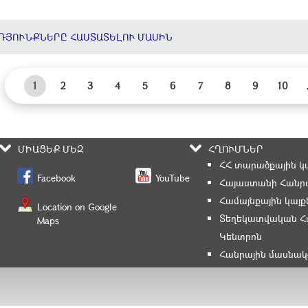
ԴՅՈՒՆՔՆԵՐԸ ՀԱՍՏԱՏԵԼՈՒ ՄԱՍԻՆ
1
2
3
4
5
6
7
8
9
10
ՄԻԱՑԵՔ ՄԵԶ
ՀՂՈՒՄՆԵՐ
ՀՀ տարածքային կ
Facebook
YouTube
Հայաստանի Հանրա
Համայնքային կայք
Location on Google
Տեղեկատվական Հ
Maps
Կենտրոն
Հանրային մասնակ