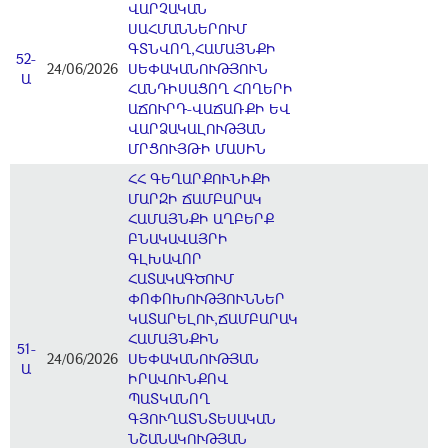
ՎԱՐՉԱԿԱՆ
ՍԱՀՄԱՆՆԵՐՈՒՄ
ԳՏՆՎՈՂ,ՀԱՄԱՅՆՔԻ
52-
24/06/2026
ՍԵՓԱԿԱՆՈՒԹՅՈՒՆ
Ա
ՀԱՆԴԻՍԱՑՈՂ ՀՈՂԵՐԻ
ԱՃՈՒՐԴ-ՎԱՃԱՌՔԻ ԵՎ
ՎԱՐՁԱԿԱԼՈՒԹՅԱՆ
ՄՐՑՈՒՅԹԻ ՄԱՍԻՆ
ՀՀ ԳԵՂԱՐՔՈՒՆԻՔԻ
ՄԱՐԶԻ ՃԱՄԲԱՐԱԿ
ՀԱՄԱՅՆՔԻ ԱՂԲԵՐՔ
ԲՆԱԿԱՎԱՅՐԻ
ԳԼԽԱՎՈՐ
ՀԱՏԱԿԱԳԾՈՒՄ
ՓՈՓՈԽՈՒԹՅՈՒՆՆԵՐ
ԿԱՏԱՐԵԼՈՒ,ՃԱՄԲԱՐԱԿ
ՀԱՄԱՅՆՔԻՆ
51-
24/06/2026
ՍԵՓԱԿԱՆՈՒԹՅԱՆ
Ա
ԻՐԱՎՈՒՆՔՈՎ
ՊԱՏԿԱՆՈՂ
ԳՅՈՒՂԱՏՆՏԵՍԱԿԱՆ
ՆՇԱՆԱԿՈՒԹՅԱՆ