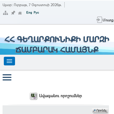
Այսօր:
Ուրբաթ, 7 Օգոստոսի 2026թ.
Մուտք
ՀՀ ԳԵՂԱՐՔՈՒՆԻՔԻ ՄԱՐԶԻ
ՃԱՄԲԱՐԱԿ ՀԱՄԱՅՆՔ
Ավագանու որոշումներ