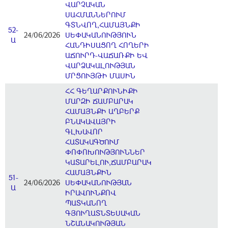
ՎԱՐՉԱԿԱՆ
ՍԱՀՄԱՆՆԵՐՈՒՄ
ԳՏՆՎՈՂ,ՀԱՄԱՅՆՔԻ
52-
24/06/2026
ՍԵՓԱԿԱՆՈՒԹՅՈՒՆ
Ա
ՀԱՆԴԻՍԱՑՈՂ ՀՈՂԵՐԻ
ԱՃՈՒՐԴ-ՎԱՃԱՌՔԻ ԵՎ
ՎԱՐՁԱԿԱԼՈՒԹՅԱՆ
ՄՐՑՈՒՅԹԻ ՄԱՍԻՆ
ՀՀ ԳԵՂԱՐՔՈՒՆԻՔԻ
ՄԱՐԶԻ ՃԱՄԲԱՐԱԿ
ՀԱՄԱՅՆՔԻ ԱՂԲԵՐՔ
ԲՆԱԿԱՎԱՅՐԻ
ԳԼԽԱՎՈՐ
ՀԱՏԱԿԱԳԾՈՒՄ
ՓՈՓՈԽՈՒԹՅՈՒՆՆԵՐ
ԿԱՏԱՐԵԼՈՒ,ՃԱՄԲԱՐԱԿ
ՀԱՄԱՅՆՔԻՆ
51-
24/06/2026
ՍԵՓԱԿԱՆՈՒԹՅԱՆ
Ա
ԻՐԱՎՈՒՆՔՈՎ
ՊԱՏԿԱՆՈՂ
ԳՅՈՒՂԱՏՆՏԵՍԱԿԱՆ
ՆՇԱՆԱԿՈՒԹՅԱՆ