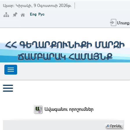
Այսօր:
Կիրակի, 9 Օգոստոսի 2026թ.
Մուտք
ՀՀ ԳԵՂԱՐՔՈՒՆԻՔԻ ՄԱՐԶԻ
ՃԱՄԲԱՐԱԿ ՀԱՄԱՅՆՔ
Ավագանու որոշումներ