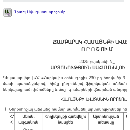
Դիտել Ավագանու որոշումը
ՃԱՄԲԱՐԱԿ ՀԱՄԱՅՆՔԻ ԱՎԱ
Ո Ր Ո Շ ՈՒ Մ
2025 թվականի N_
ԱՐՏՈՆՈՒԹՅՈՒՆ ՍԱՀՄԱՆԵԼՈՒ 
Ղեկավարվելով ՀՀ «Հարկային օրենսգրքի» 230-րդ հոդվածի 3-րդ
մասի պահանջներով, հիմք ընդունելով ֆիզիկական անձան
ներկայացրած դիմումները և մայր գումարների վճարման անդորրա
ՀԱՄԱՅՆՔԻ ԱՎԱԳԱՆԻՆ ՈՐՈՇՈւՄ 
Ներքոհիշյալ անձանց համար սահմանել արտոնություններ հետ
Հ/
Անուն,
Հողի/գույքի գտնվելու
Արտոնության
Մ
Հ
ազգանուն
հասցեն
տեսակը
Օլգա