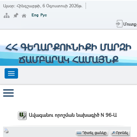
Այսօր:
Հինգշաբթի, 6 Օգոստոսի 2026թ.
Մուտք
ՀՀ ԳԵՂԱՐՔՈՒՆԻՔԻ ՄԱՐԶԻ
ՃԱՄԲԱՐԱԿ ՀԱՄԱՅՆՔ
Ավագանու որոշման նախագիծ N 96-Ա