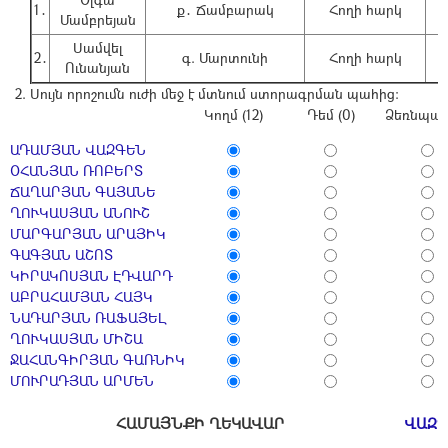
1․
ք․ Ճամբարակ
Հողի հարկ
Մամբրեյան
Սամվել
2․
գ. Մարտունի
Հողի հարկ
Ունանյան
Սույն որոշումն ուժի մեջ է մտնում ստորագրման պահից:
Կողմ (12)
Դեմ (0)
Ձեռնպահ 
ԱԴԱՄՅԱՆ ՎԱԶԳԵՆ
ՕՀԱՆՅԱՆ ՌՈԲԵՐՏ
ՃԱՂԱՐՅԱՆ ԳԱՅԱՆԵ
ՂՈՒԿԱՍՅԱՆ ԱՆՈՒՇ
ՄԱՐԳԱՐՅԱՆ ԱՐԱՅԻԿ
ԳԱԳՅԱՆ ԱՇՈՏ
ԿԻՐԱԿՈՍՅԱՆ ԷԴՎԱՐԴ
ԱԲՐԱՀԱՄՅԱՆ ՀԱՅԿ
ՆԱԴԱՐՅԱՆ ՌԱՖԱՅԵԼ
ՂՈՒԿԱՍՅԱՆ ՄԻՇԱ
ՋԱՀԱՆԳԻՐՅԱՆ ԳԱՌՆԻԿ
ՄՈՒՐԱԴՅԱՆ ԱՐՄԵՆ
ՀԱՄԱՅՆՔԻ ՂԵԿԱՎԱՐ
ՎԱԶԳ