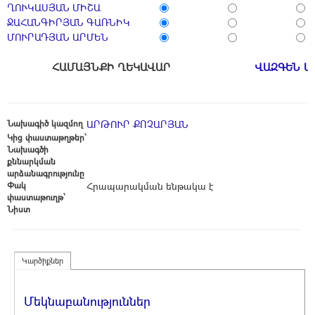
ՂՈՒԿԱՍՅԱՆ ՄԻՇԱ
ՋԱՀԱՆԳԻՐՅԱՆ ԳԱՌՆԻԿ
ՄՈՒՐԱԴՅԱՆ ԱՐՄԵՆ
ՀԱՄԱՅՆՔԻ ՂԵԿԱՎԱՐ
ՎԱԶԳԵՆ Ա
Նախագիծ կազմող
ԱՐԹՈՒՐ ՔՈՉԱՐՅԱՆ
Կից փաստաթղթեր՝
Նախագծի
քննարկման
արձանագրությունը
Փակ
Հրապարակման ենթակա է
փաստաթուղթ՝
Նիստ
Կարծիքներ
Մեկնաբանություններ