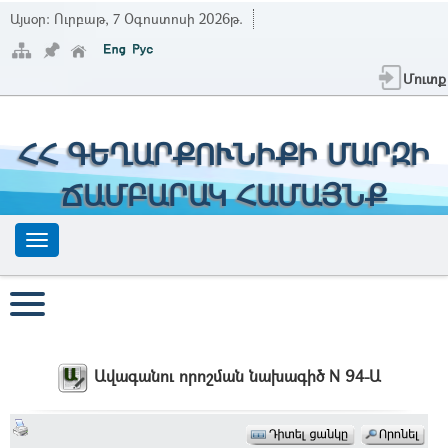
Այսօր:
Ուրբաթ, 7 Օգոստոսի 2026թ.
Մուտք
ՀՀ ԳԵՂԱՐՔՈՒՆԻՔԻ ՄԱՐԶԻ
ՃԱՄԲԱՐԱԿ ՀԱՄԱՅՆՔ
Ավագանու որոշման նախագիծ N 94-Ա