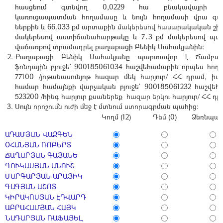
հասցեում գտնվող 0,0229 հա բնակավայրի հ
կառուցապատման հողամասը և նույն հողամասի վրա գտն
ներքին և 66.033 քմ արտաքին մակերեսով հասարակական շինու
մակերեսով աստիճանահարթակը և 7․3 քմ մակերեսով պա
վաճառքով տրամադրել քաղաքացի Բենիկ Սահակյանին:
Քաղաքացի Բենիկ Սահակյանը պարտավոր է Ճամբար
ֆոնդային բյուջե` 900185061034 հաշվեհամարին որպես հող
77100 /յոթանասունյոթ հազար մեկ հարյուր/ ՀՀ դրամ, իսկ
համար համայնքի վարչական բյուջե` 900185061232 հաշվեհ
523200 /հինգ հարյուր քսաներեք հազար երկու հարյուր/ ՀՀ դր
Սույն որոշումն ուժի մեջ է մտնում ստորագրման պահից:
Կողմ (12)
Դեմ (0)
Ձեռնպահ 
ԱԴԱՄՅԱՆ ՎԱԶԳԵՆ
ՕՀԱՆՅԱՆ ՌՈԲԵՐՏ
ՃԱՂԱՐՅԱՆ ԳԱՅԱՆԵ
ՂՈՒԿԱՍՅԱՆ ԱՆՈՒՇ
ՄԱՐԳԱՐՅԱՆ ԱՐԱՅԻԿ
ԳԱԳՅԱՆ ԱՇՈՏ
ԿԻՐԱԿՈՍՅԱՆ ԷԴՎԱՐԴ
ԱԲՐԱՀԱՄՅԱՆ ՀԱՅԿ
ՆԱԴԱՐՅԱՆ ՌԱՖԱՅԵԼ