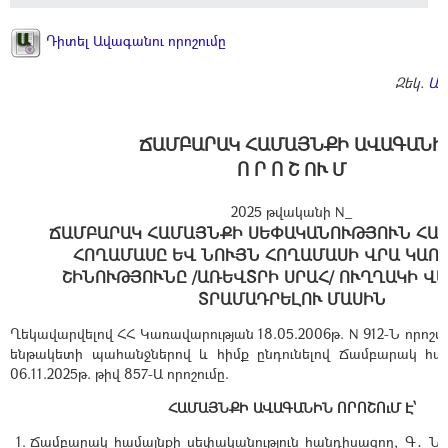
Դիտել Ավագանու որոշումը
Զեկ.
ԱՐ
ՃԱՄԲԱՐԱԿ ՀԱՄԱՅՆՔԻ ԱՎԱԳԱՆԻ
Ո Ր Ո Շ ՈՒ Մ
2025 թվականի N_
ՃԱՄԲԱՐԱԿ ՀԱՄԱՅՆՔԻ ՍԵՓԱԿԱՆՈՒԹՅՈՒՆ ՀԱ
ՀՈՂԱՄԱՍԸ ԵՎ ՆՈՒՅՆ ՀՈՂԱՄԱՍԻ ՎՐԱ ԿԱՌ
ՇԻՆՈՒԹՅՈՒՆԸ /ԱՌԵՎՏՐԻ ՍՐԱՀ/ ՈՒՂՂԱԿԻ Վ
ՏՐԱՄԱԴՐԵԼՈՒ ՄԱՍԻՆ
Ղեկավարվելով ՀՀ Կառավարության 18.05.2006թ. N 912-Ն որոշմ
ենթակետի պահանջներով և հիմք ընդունելով Ճամբարակ հա
06.11.2025թ. թիվ 857-Ա որոշումը.
ՀԱՄԱՅՆՔԻ ԱՎԱԳԱՆԻՆ ՈՐՈՇՈւՄ Է՝
Ճամբարակ համայնքի սեփականություն հանդիսացող, Գ․ Նժդ