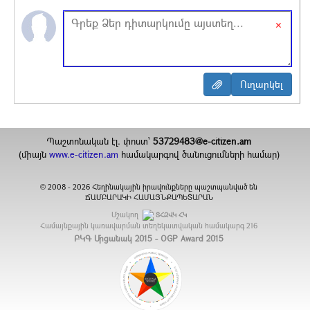
×
Պաշտոնական էլ. փոստ`
53729483@e-citizen.am
(միայն
www.e-citizen.am
համակարգով ծանուցումների համար)
2008 -
2026
Հեղինակային իրավունքները պաշտպանված են
©
ՃԱՄԲԱՐԱԿԻ ՀԱՄԱՅՆՔԱՊԵՏԱՐԱՆ
Մշակող
ՏՀԶՎԿ ՀԿ
Համայնքային կառավարման տեղեկատվական համակարգ
216
ԲԿԳ Մրցանակ 2015 - OGP Award 2015