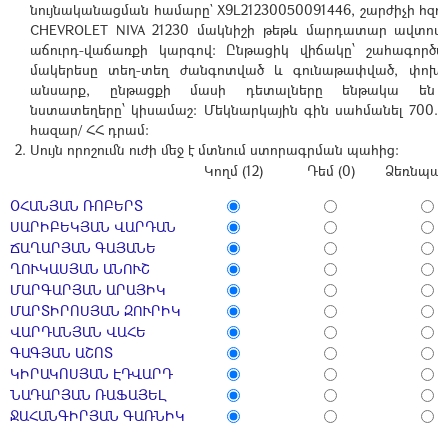
նույնականացման համարը` X9L21230050091446, շարժիչի հզորո
CHEVROLET NIVA 21230 մակնիշի թեթև մարդատար ավտոմ
աճուրդ-վաճառքի կարգով: Ընթացիկ վիճակը՝ շահագործվո
մակերեսը տեղ-տեղ ժանգոտված և գունաթափված, փոխա
անսարք, ընթացքի մասի դետալները ենթակա են 
նստատեղերը՝ կիսամաշ: Մեկնարկային գին սահմանել 700.00
հազար/ ՀՀ դրամ:
Սույն որոշումն ուժի մեջ է մտնում ստորագրման պահից:
Կողմ (12)
Դեմ (0)
Ձեռնպահ 
ՕՀԱՆՅԱՆ ՌՈԲԵՐՏ
ՍԱՐԻԲԵԿՅԱՆ ՎԱՐԴԱՆ
ՃԱՂԱՐՅԱՆ ԳԱՅԱՆԵ
ՂՈՒԿԱՍՅԱՆ ԱՆՈՒՇ
ՄԱՐԳԱՐՅԱՆ ԱՐԱՅԻԿ
ՄԱՐՏԻՐՈՍՅԱՆ ԶՈՒՐԻԿ
ՎԱՐԴԱՆՅԱՆ ՎԱՀԵ
ԳԱԳՅԱՆ ԱՇՈՏ
ԿԻՐԱԿՈՍՅԱՆ ԷԴՎԱՐԴ
ՆԱԴԱՐՅԱՆ ՌԱՖԱՅԵԼ
ՋԱՀԱՆԳԻՐՅԱՆ ԳԱՌՆԻԿ