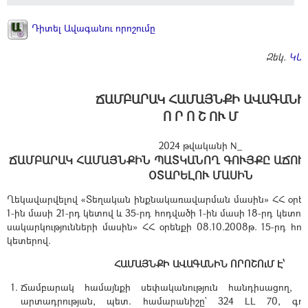
Դիտել Ավագանու որոշումը
Զեկ.
ԿԱ
ՃԱՄԲԱՐԱԿ ՀԱՄԱՅՆՔԻ ԱՎԱԳԱՆԻ
Ո Ր Ո Շ ՈՒ Մ
2024 թվականի N_
ՃԱՄԲԱՐԱԿ ՀԱՄԱՅՆՔԻՆ ՊԱՏԿԱՆՈՂ ԳՈՒՅՔԸ ԱՃՈՒ
ՕՏԱՐԵԼՈՒ ՄԱՍԻՆ
Ղեկավարվելով «Տեղական ինքնակառավարման մասին» ՀՀ օրեն
1-ին մասի 21-րդ կետով և 35-րդ հոդվածի 1-ին մասի 18-րդ կետ
սակարկությունների մասին» ՀՀ օրենքի 08.10.2008թ. 15-րդ հո
կետերով.
ՀԱՄԱՅՆՔԻ ԱՎԱԳԱՆԻՆ ՈՐՈՇՈւՄ Է՝
Ճամբարակ համայնքի սեփականություն հանդիսացող, 
արտադրության, պետ. համարանիշը` 324 LL 70, գույն