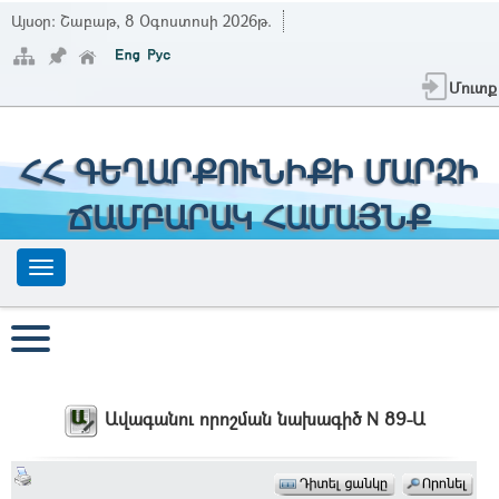
Այսօր:
Շաբաթ, 8 Օգոստոսի 2026թ.
Մուտք
ՀՀ ԳԵՂԱՐՔՈՒՆԻՔԻ ՄԱՐԶԻ
ՃԱՄԲԱՐԱԿ ՀԱՄԱՅՆՔ
Ավագանու որոշման նախագիծ N 89-Ա