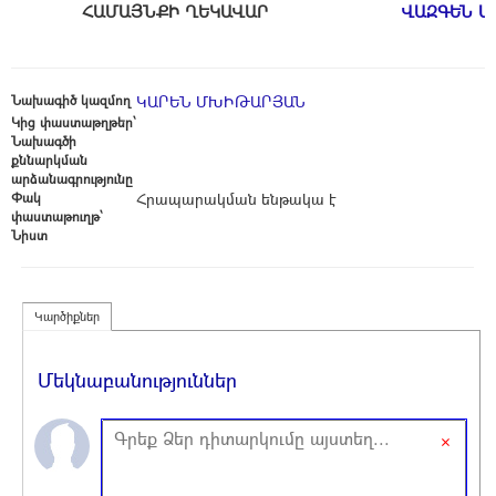
ՀԱՄԱՅՆՔԻ ՂԵԿԱՎԱՐ
ՎԱԶԳԵՆ Ա
Նախագիծ կազմող
ԿԱՐԵՆ ՄԽԻԹԱՐՅԱՆ
Կից փաստաթղթեր՝
Նախագծի
քննարկման
արձանագրությունը
Փակ
Հրապարակման ենթակա է
փաստաթուղթ՝
Նիստ
Կարծիքներ
Մեկնաբանություններ
×