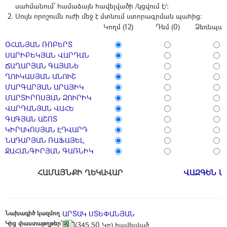
սահմանում՝ համաձայն հավելվածի /կցվում է/:
Սույն որոշումն ուժի մեջ է մտնում ստորագրման պահից:
Կողմ (12)
Դեմ (0)
Ձեռնպահ 
ՕՀԱՆՅԱՆ ՌՈԲԵՐՏ
ՍԱՐԻԲԵԿՅԱՆ ՎԱՐԴԱՆ
ՃԱՂԱՐՅԱՆ ԳԱՅԱՆԵ
ՂՈՒԿԱՍՅԱՆ ԱՆՈՒՇ
ՄԱՐԳԱՐՅԱՆ ԱՐԱՅԻԿ
ՄԱՐՏԻՐՈՍՅԱՆ ԶՈՒՐԻԿ
ՎԱՐԴԱՆՅԱՆ ՎԱՀԵ
ԳԱԳՅԱՆ ԱՇՈՏ
ԿԻՐԱԿՈՍՅԱՆ ԷԴՎԱՐԴ
ՆԱԴԱՐՅԱՆ ՌԱՖԱՅԵԼ
ՋԱՀԱՆԳԻՐՅԱՆ ԳԱՌՆԻԿ
ՀԱՄԱՅՆՔԻ ՂԵԿԱՎԱՐ
ՎԱԶԳԵՆ Ա
Նախագիծ կազմող
ԱՐՏԱԿ ՍՏԵՓԱՆՅԱՆ
Կից փաստաթղթեր՝
(345.50 Կբ) հավելված