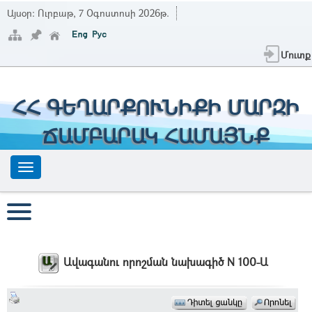
Այսօր:
Ուրբաթ, 7 Օգոստոսի 2026թ.
Մուտք
ՀՀ ԳԵՂԱՐՔՈՒՆԻՔԻ ՄԱՐԶԻ
ՃԱՄԲԱՐԱԿ ՀԱՄԱՅՆՔ
Ավագանու որոշման նախագիծ N 100-Ա