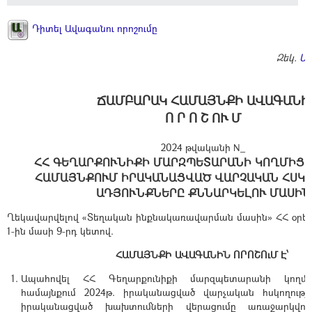
Դիտել Ավագանու որոշումը
Զեկ.
Ա
ՃԱՄԲԱՐԱԿ ՀԱՄԱՅՆՔԻ ԱՎԱԳԱՆԻ
Ո Ր Ո Շ ՈՒ Մ
2024 թվականի N_
ՀՀ ԳԵՂԱՐՔՈՒՆԻՔԻ ՄԱՐԶՊԵՏԱՐԱՆԻ ԿՈՂՄԻՑ 
ՀԱՄԱՅՆՔՈՒՄ ԻՐԱԿԱՆԱՑՎԱԾ ՎԱՐՉԱԿԱՆ ՀՍԿ
ԱԴՅՈՒՆՔՆԵՐԸ ՔՆՆԱՐԿԵԼՈՒ ՄԱՍԻՆ
Ղեկավարվելով «Տեղական ինքնակառավարման մասին» ՀՀ օրեն
1-ին մասի 9-րդ կետով.
ՀԱՄԱՅՆՔԻ ԱՎԱԳԱՆԻՆ ՈՐՈՇՈւՄ Է՝
Ապահովել ՀՀ Գեղարքունիքի մարզպետարանի կողմ
համայնքում 2024թ. իրականացված վարչական հսկողությա
իրականացված խախտումների վերացումը առաջարկվո