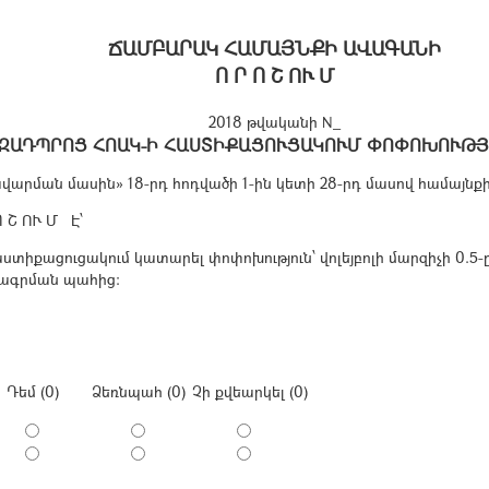
ՃԱՄԲԱՐԱԿ ՀԱՄԱՅՆՔԻ ԱՎԱԳԱՆԻ
Ո Ր Ո Շ ՈՒ Մ
2018 թվականի N_
ԶԱԴՊՐՈՑ ՀՈԱԿ-Ի ՀԱՍՏԻՔԱՑՈՒՑԱԿՈՒՄ ՓՈՓՈԽՈՒԹՅ
արման մասին» 18-րդ հոդվածի 1-ին կետի 28-րդ մասով համայնք
Մ Է՝
քացուցակում կատարել փոփոխություն՝ վոլեյբոլի մարզիչի 0.5-ը դ
որագրման պահից:
Դեմ (0)
Ձեռնպահ (0)
Չի քվեարկել (0)