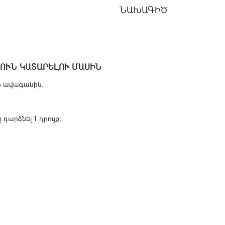
ՆԱԽԱԳԻԾ
ՈՒՆ ԿԱՏԱՐԵԼՈՒ ՄԱՍԻՆ
ի ավագանին.
արձնել 1 դրույք: