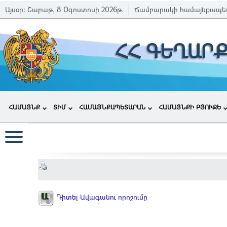
Այսօր:
Շաբաթ, 8 Օգոստոսի 2026թ.
Ճամբարակի համայնքապե
ՀՀ ԳԵՂԱՐ
ՀԱՄԱՅՆՔ
ՏԻՄ
ՀԱՄԱՅՆՔԱՊԵՏԱՐԱՆ
ՀԱՄԱՅՆՔԻ ԲՅՈՒՋԵ
Դիտել Ավագանու որոշումը