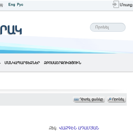
Մուտք
ՐԱԿ
ՄԱՆԿԱՊԱՐՏԵԶՆԵՐ
ԶԲՈՍԱՇՐՋՈՒԹՅՈՒՆ
Զեկ.
ՎԱԶԳԵՆ ԱԴԱՄՅԱՆ