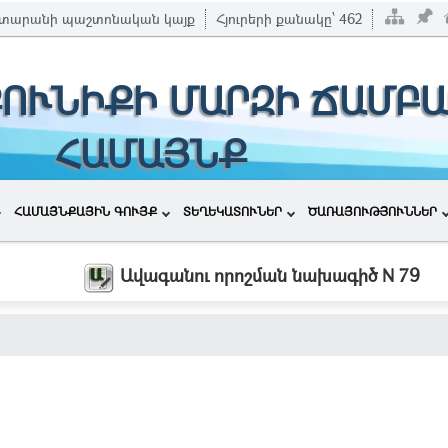
տարանի պաշտոնական կայք
Հյուրերի քանակը՝
462
ՔՈՒՆԻՔԻ ՄԱՐԶԻ ՃԱՄԲԱ
ՀԱՄԱՅՆՔ
ՀԱՄԱՅՆՔԱՅԻՆ ԳՈՒՅՔ
ՏԵՂԵԿԱՏՈՒՆԵՐ
ԾԱՌԱՅՈՒԹՅՈՒՆՆԵՐ
Ավագանու որոշման նախագիծ N 79