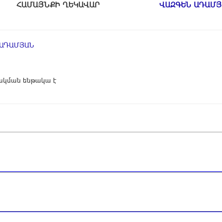
ՀԱՄԱՅՆՔԻ ՂԵԿԱՎԱՐ
ՎԱԶԳԵՆ ԱԴԱՄՅ
 ԱԴԱՄՅԱՆ
կման ենթակա է