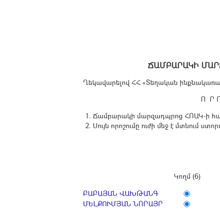
ՃԱՄԲԱՐԱԿԻ ՄԱՐ
Ղեկավարելով ՀՀ «Տեղական ինքնակառավ
Ո Ր Ո Շ ՈՒ 
Ճամբարակի մարզադպրոց ՀՈԱԿ-ի հաստի
Սույն որոշումը ուժի մեջ է մտնում ստ
Կողմ (6)
ԲԱԲԱՅԱՆ ՎԱԽԹԱՆԳ
ՄԵԼՔՈՒՄՅԱՆ ՆՈՐԱՅՐ