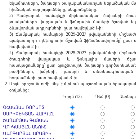
եկամուտների, ծախսերի քաղաքականության ներածական մա
հիմնական ուղղությունները, սկզբունքները:
2) Ճամբարակ համայնքի միջնաժամկետ ծախսերի ծրագրե
թվականների վարչական և ֆոնդային մասերի ճշտված եկա
ձևավորման աղբյուրների` ըստ հավելված 1-ի:
3) Ճամբարակ համայնքի 2025-2027 թվականների միջնաժ
պակասուրդի /դեֆիցիտի/ ճշտված ֆինանսավորումը` ըստ աղ
հավելված 2-ի:
4) Ճամբարակ համայնքի 2025-2027 թվականների միջնաժ
ծրագրերի վարչական և ֆոնդային մասերի ճշտ
հատկացումները` ըստ բյուջետային ծախսերի գործառնակա
բաժինների, խմբերի, դասերի և տնտեսագիտական 
հոդվածների` ըստ հավելված 3-ի:
Սույն որոշումն ուժի մեջ է մտնում պաշտոնական հրապարա
օրվանից:
Կողմ (12)
Դեմ (0)
Ձեռնպահ 
ՕՀԱՆՅԱՆ ՌՈԲԵՐՏ
ՍԱՐԻԲԵԿՅԱՆ ՎԱՐԴԱՆ
ՃԱՂԱՐՅԱՆ ԳԱՅԱՆԵ
ՂՈՒԿԱՍՅԱՆ ԱՆՈՒՇ
ՄԱՐԳԱՐՅԱՆ ԱՐԱՅԻԿ