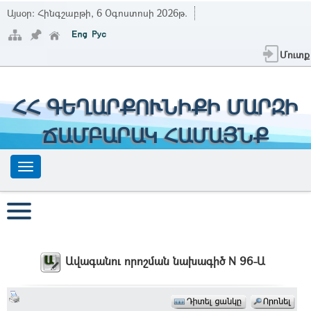
Այսօր:
Հինգշաբթի, 6 Օգոստոսի 2026թ.
Մուտք
ՀՀ ԳԵՂԱՐՔՈՒՆԻՔԻ ՄԱՐԶԻ
ՃԱՄԲԱՐԱԿ ՀԱՄԱՅՆՔ
Ավագանու որոշման նախագիծ N 96-Ա