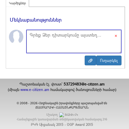
Կարծիքներ
Մեկնաբանություններ
×
Պաշտոնական էլ. փոստ`
53729483@e-citizen.am
(միայն
www.e-citizen.am
համակարգով ծանուցումների համար)
2008 -
2026
Հեղինակային իրավունքները պաշտպանված են
©
ՃԱՄԲԱՐԱԿԻ ՀԱՄԱՅՆՔԱՊԵՏԱՐԱՆ
Մշակող
ՏՀԶՎԿ ՀԿ
Համայնքային կառավարման տեղեկատվական համակարգ
216
ԲԿԳ Մրցանակ 2015 - OGP Award 2015