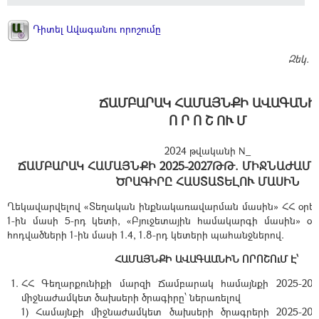
Դիտել Ավագանու որոշումը
Զեկ.
Վ
ՃԱՄԲԱՐԱԿ ՀԱՄԱՅՆՔԻ ԱՎԱԳԱՆԻ
Ո Ր Ո Շ ՈՒ Մ
2024 թվականի N_
ՃԱՄԲԱՐԱԿ ՀԱՄԱՅՆՔԻ 2025-2027ԹԹ. ՄԻՋՆԱԺԱՄ
ԾՐԱԳԻՐԸ ՀԱՍՏԱՏԵԼՈՒ ՄԱՍԻՆ
Ղեկավարվելով «Տեղական ինքնակառավարման մասին» ՀՀ օրեն
1-ին մասի 5-րդ կետի, «Բյուջետային համակարգի մասին» օրե
հոդվածների 1-ին մասի 1.4, 1.8-րդ կետերի պահանջներով.
ՀԱՄԱՅՆՔԻ ԱՎԱԳԱԱՆԻՆ ՈՐՈՇՈւՄ Է՝
ՀՀ Գեղարքունիքի մարզի Ճամբարակ համայնքի 2025-20
միջնաժամկետ ծախսերի ծրագիրը՝ ներառելով
1) Համայնքի միջնաժամկետ ծախսերի ծրագրերի 2025-20