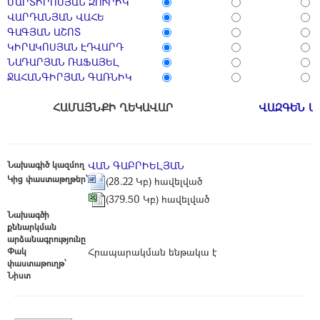
ՄԱՐՏԻՐՈՍՅԱՆ ԶՈՒՐԻԿ
ՎԱՐԴԱՆՅԱՆ ՎԱՀԵ
ԳԱԳՅԱՆ ԱՇՈՏ
ԿԻՐԱԿՈՍՅԱՆ ԷԴՎԱՐԴ
ՆԱԴԱՐՅԱՆ ՌԱՖԱՅԵԼ
ՋԱՀԱՆԳԻՐՅԱՆ ԳԱՌՆԻԿ
ՀԱՄԱՅՆՔԻ ՂԵԿԱՎԱՐ
ՎԱԶԳԵՆ Ա
Նախագիծ կազմող
ՎԱՆ ԳԱԲՐԻԵԼՅԱՆ
Կից փաստաթղթեր՝
(28.22 Կբ) հավելված
(379.50 Կբ) հավելված
Նախագծի
քննարկման
արձանագրությունը
Փակ
Հրապարակման ենթակա է
փաստաթուղթ՝
Նիստ