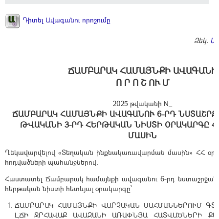
Դիտել Ավագանու որոշումը
Զեկ.
Ա
ՃԱՄԲԱՐԱԿ ՀԱՄԱՅՆՔԻ ԱՎԱԳԱՆԻ
Ո Ր Ո Շ ՈՒ Մ
2025 թվականի N_
ՃԱՄԲԱՐԱԿ ՀԱՄԱՅՆՔԻ ԱՎԱԳԱՆՈՒ 6-ՐԴ ՆՍՏԱՇՐՋԱՆԻ
ԹՎԱԿԱՆԻ 3-ՐԴ ՀԵՐԹԱԿԱՆ ՆԻՍՏԻ ՕՐԱԿԱՐԳԸ Հ
ՄԱՍԻՆ
Ղեկավարվելով «Տեղական ինքնակառավարման մասին» ՀՀ օրեն
հոդվածների պահանջներով.
Հաստատել Ճամբարակ համայնքի ավագանու 6-րդ նստաշրջանի 2
հերթական նիստի հետևյալ օրակարգը՝
ՃԱՄԲԱՐԱԿ ՀԱՄԱՅՆՔԻ ՎԱՐՉԱԿԱՆ ՍԱՀՄԱՆՆԵՐՈՒՄ ԳՏ
ԼՃԻ ՋՐՀԱՎԱՔ ԱՎԱԶԱՆԻ ԱՌԱՓՆՅԱ ՀԱՏՎԱԾՆԵՐԻ ՔԱ