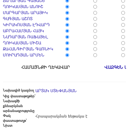
ՃԱՂԱՐՅԱՆ ԳԱՅԱՆԵ
ՂՈՒԿԱՍՅԱՆ ԱՆՈՒՇ
ՄԱՐԳԱՐՅԱՆ ԱՐԱՅԻԿ
ԳԱԳՅԱՆ ԱՇՈՏ
ԿԻՐԱԿՈՍՅԱՆ ԷԴՎԱՐԴ
ԱԲՐԱՀԱՄՅԱՆ ՀԱՅԿ
ՆԱԴԱՐՅԱՆ ՌԱՖԱՅԵԼ
ՂՈՒԿԱՍՅԱՆ ՄԻՇԱ
ՋԱՀԱՆԳԻՐՅԱՆ ԳԱՌՆԻԿ
ՄՈՒՐԱԴՅԱՆ ԱՐՄԵՆ
ՀԱՄԱՅՆՔԻ ՂԵԿԱՎԱՐ
ՎԱԶԳԵՆ Ա
Նախագիծ կազմող
ԱՐՏԱԿ ՍՏԵՓԱՆՅԱՆ
Կից փաստաթղթեր՝
Նախագծի
քննարկման
արձանագրությունը
Փակ
Հրապարակման ենթակա է
փաստաթուղթ՝
Նիստ