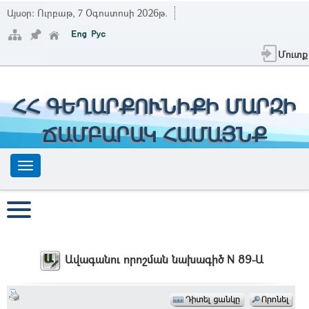
Այսօր:
Ուրբաթ, 7 Օգոստոսի 2026թ.
Մուտք
ՀՀ ԳԵՂԱՐՔՈՒՆԻՔԻ ՄԱՐԶԻ
ՃԱՄԲԱՐԱԿ ՀԱՄԱՅՆՔ
Ավագանու որոշման նախագիծ N 89-Ա