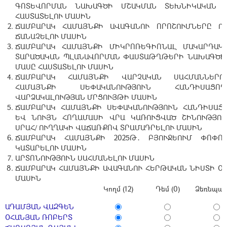
ԳՈՏԵՎՈՐՄԱՆ ՆԱԽԱԳԾԻ ՄՇԱԿՄԱՆ ՏԵԽՆԻԿԱԿԱՆ Ա
ՀԱՍՏԱՏԵԼՈՒ ՄԱՍԻՆ
ՃԱՄԲԱՐԱԿ ՀԱՄԱՅՆՔԻ ԱՎԱԳԱՆՈՒ ՈՐՈՇՈՒՄՆԵՐԸ Ո
ՃԱՆԱՉԵԼՈՒ ՄԱՍԻՆ
ՃԱՄԲԱՐԱԿ ՀԱՄԱՅՆՔԻ ՄԻԿՐՈՌԵԳԻՈՆԱԼ ՄԱԿԱՐԴԱԿ
ՏԱՐԱԾԱԿԱՆ ՊԼԱՆԱՎՈՐՄԱՆ ՓԱՍՏԱԹՂԹԵՐԻ ՆԱԽԱԳԾԻ
ՄԱՍԸ ՀԱՍՏԱՏԵԼՈՒ ՄԱՍԻՆ
ՃԱՄԲԱՐԱԿ ՀԱՄԱՅՆՔԻ ՎԱՐՉԱԿԱՆ ՍԱՀՄԱՆՆԵՐՈ
ՀԱՄԱՅՆՔԻ ՍԵՓԱԿԱՆՈՒԹՅՈՒՆ ՀԱՆԴԻՍԱՑ
ՎԱՐՁԱԿԱԼՈՒԹՅԱՆ ՄՐՑՈՒՅԹԻ ՄԱՍԻՆ
ՃԱՄԲԱՐԱԿ ՀԱՄԱՅՆՔԻ ՍԵՓԱԿԱՆՈՒԹՅՈՒՆ ՀԱՆԴԻՍԱՑ
ԵՎ ՆՈՒՅՆ ՀՈՂԱՄԱՍԻ ՎՐԱ ԿԱՌՈՒՑՎԱԾ ՇԻՆՈՒԹՅՈՒ
ՍՐԱՀ/ ՈՒՂՂԱԿԻ ՎԱՃԱՌՔՈՎ ՏՐԱՄԱԴՐԵԼՈՒ ՄԱՍԻՆ
ՃԱՄԲԱՐԱԿ ՀԱՄԱՅՆՔԻ 2025Թ․ ԲՅՈՒՋԵՈՒՄ ՓՈՓՈ
ԿԱՏԱՐԵԼՈՒ ՄԱՍԻՆ
ԱՐՏՈՆՈՒԹՅՈՒՆ ՍԱՀՄԱՆԵԼՈՒ ՄԱՍԻՆ
ՃԱՄԲԱՐԱԿ ՀԱՄԱՅՆՔԻ ԱՎԱԳԱՆՈՒ ՀԵՐԹԱԿԱՆ ՆԻՍՏԻ Օ
ՄԱՍԻՆ
Կողմ (12)
Դեմ (0)
Ձեռնպահ 
ԱԴԱՄՅԱՆ ՎԱԶԳԵՆ
ՕՀԱՆՅԱՆ ՌՈԲԵՐՏ