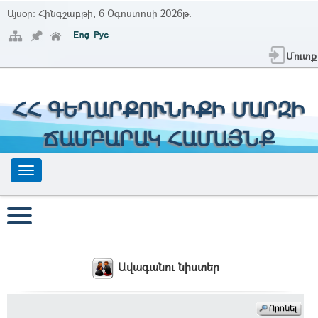
Այսօր:
Հինգշաբթի, 6 Օգոստոսի 2026թ.
Մուտք
ՀՀ ԳԵՂԱՐՔՈՒՆԻՔԻ ՄԱՐԶԻ
ՃԱՄԲԱՐԱԿ ՀԱՄԱՅՆՔ
Ավագանու նիստեր