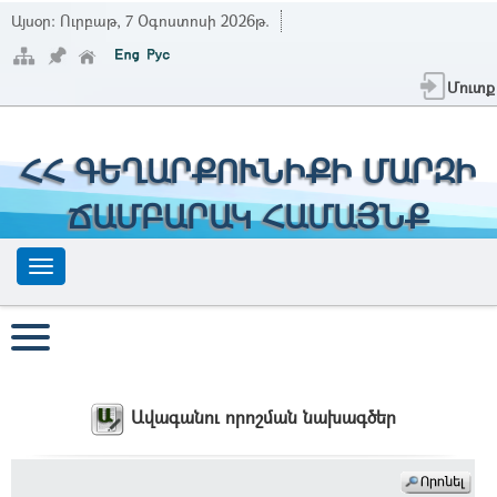
Այսօր:
Ուրբաթ, 7 Օգոստոսի 2026թ.
Մուտք
ՀՀ ԳԵՂԱՐՔՈՒՆԻՔԻ ՄԱՐԶԻ
ՃԱՄԲԱՐԱԿ ՀԱՄԱՅՆՔ
Ավագանու որոշման նախագծեր