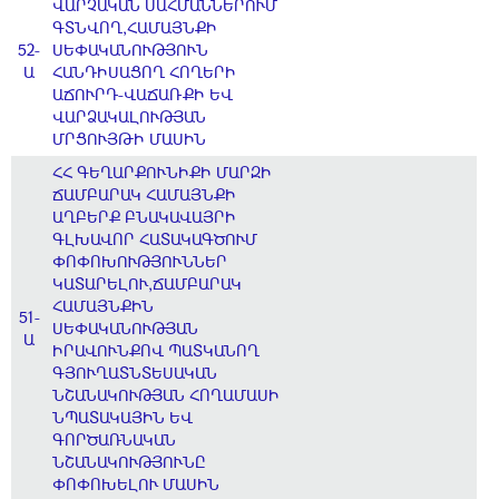
ՎԱՐՉԱԿԱՆ ՍԱՀՄԱՆՆԵՐՈՒՄ
ԳՏՆՎՈՂ,ՀԱՄԱՅՆՔԻ
52-
ՍԵՓԱԿԱՆՈՒԹՅՈՒՆ
Ա
ՀԱՆԴԻՍԱՑՈՂ ՀՈՂԵՐԻ
ԱՃՈՒՐԴ-ՎԱՃԱՌՔԻ ԵՎ
ՎԱՐՁԱԿԱԼՈՒԹՅԱՆ
ՄՐՑՈՒՅԹԻ ՄԱՍԻՆ
ՀՀ ԳԵՂԱՐՔՈՒՆԻՔԻ ՄԱՐԶԻ
ՃԱՄԲԱՐԱԿ ՀԱՄԱՅՆՔԻ
ԱՂԲԵՐՔ ԲՆԱԿԱՎԱՅՐԻ
ԳԼԽԱՎՈՐ ՀԱՏԱԿԱԳԾՈՒՄ
ՓՈՓՈԽՈՒԹՅՈՒՆՆԵՐ
ԿԱՏԱՐԵԼՈՒ,ՃԱՄԲԱՐԱԿ
ՀԱՄԱՅՆՔԻՆ
51-
ՍԵՓԱԿԱՆՈՒԹՅԱՆ
Ա
ԻՐԱՎՈՒՆՔՈՎ ՊԱՏԿԱՆՈՂ
ԳՅՈՒՂԱՏՆՏԵՍԱԿԱՆ
ՆՇԱՆԱԿՈՒԹՅԱՆ ՀՈՂԱՄԱՍԻ
ՆՊԱՏԱԿԱՅԻՆ ԵՎ
ԳՈՐԾԱՌՆԱԿԱՆ
ՆՇԱՆԱԿՈՒԹՅՈՒՆԸ
ՓՈՓՈԽԵԼՈՒ ՄԱՍԻՆ