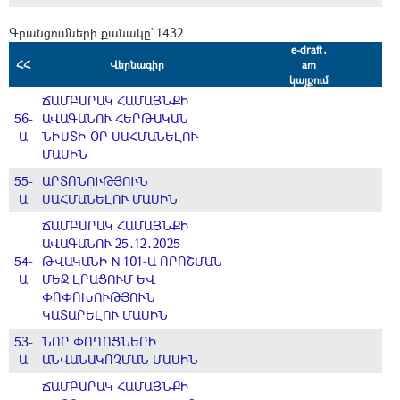
Գրանցումների քանակը` 1432
e-draft․
ՀՀ
Վերնագիր
am
կայքում
ՃԱՄԲԱՐԱԿ ՀԱՄԱՅՆՔԻ
56-
ԱՎԱԳԱՆՈՒ ՀԵՐԹԱԿԱՆ
Ա
ՆԻՍՏԻ ՕՐ ՍԱՀՄԱՆԵԼՈՒ
ՄԱՍԻՆ
55-
ԱՐՏՈՆՈՒԹՅՈՒՆ
Ա
ՍԱՀՄԱՆԵԼՈՒ ՄԱՍԻՆ
ՃԱՄԲԱՐԱԿ ՀԱՄԱՅՆՔԻ
ԱՎԱԳԱՆՈՒ 25․12․2025
54-
ԹՎԱԿԱՆԻ N 101-Ա ՈՐՈՇՄԱՆ
Ա
ՄԵՋ ԼՐԱՑՈՒՄ ԵՎ
ՓՈՓՈԽՈՒԹՅՈՒՆ
ԿԱՏԱՐԵԼՈՒ ՄԱՍԻՆ
53-
ՆՈՐ ՓՈՂՈՑՆԵՐԻ
Ա
ԱՆՎԱՆԱԿՈՉՄԱՆ ՄԱՍԻՆ
ՃԱՄԲԱՐԱԿ ՀԱՄԱՅՆՔԻ