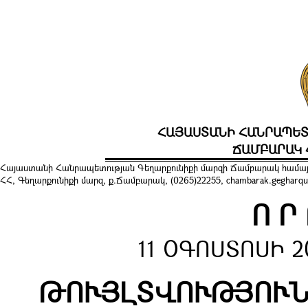
ՀԱՅԱՍՏԱՆԻ ՀԱՆՐԱՊԵՏ
ՃԱՄԲԱՐԱԿ 
Հայաստանի Հանրապետության Գեղարքունիքի մարզի Ճամբարակ համայ
ՀՀ, Գեղարքունիքի մարզ, ք.Ճամբարակ, (0265)22255, chambarak.gegharqu
Ո Ր
11 ՕԳՈՍՏՈՍԻ 2
ԹՈՒՅԼՏՎՈՒԹՅՈՒՆ