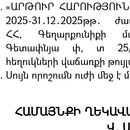
«ԱՐԹՈՒՐ ՀԱՐՈՒԹՅՈՒՆՅ
2025-31․12․2025թթ․ 
ՀՀ, Գեղարքունիքի մ
Գետափնյա փ, տ 25/
հեղուկների վաճառքի թույլ
Սույն որոշումն ուժի մեջ 
ՀԱՄԱՅՆՔԻ ՂԵԿԱՎԱ
Վ. 