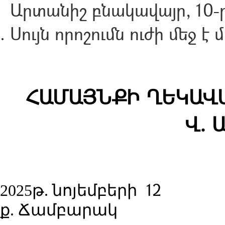
Արտանիշ բնակավայր, 10-ր
Սույն որոշումն ուժի մեջ 
ՀԱՄԱՅՆՔԻ ՂԵԿԱՎԱ
Վ. 
12
2025թ. նոյեմբերի
ք. Ճամբարակ