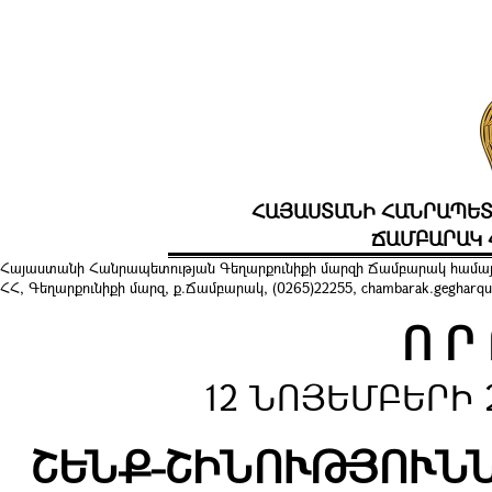
ՀԱՅԱՍՏԱՆԻ ՀԱՆՐԱՊԵՏ
ՃԱՄԲԱՐԱԿ 
Հայաստանի Հանրապետության Գեղարքունիքի մարզի Ճամբարակ համայ
ՀՀ, Գեղարքունիքի մարզ, ք.Ճամբարակ, (0265)22255, chambarak.gegharqu
Ո Ր
12 ՆՈՅԵՄԲԵՐԻ 2
ՇԵՆՔ-ՇԻՆՈՒԹՅՈՒՆ