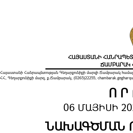
ՀԱՅԱՍՏԱՆԻ ՀԱՆՐԱՊԵՏ
ՃԱՄԲԱՐԱԿ 
Հայաստանի Հանրապետության Գեղարքունիքի մարզի Ճամբարակ համայ
ՀՀ, Գեղարքունիքի մարզ, ք.Ճամբարակ, (0265)22255, chambarak.gegharqu
Ո Ր
06 ՄԱՅԻՍԻ 20
ՆԱԽԱԳԾՄԱՆ 