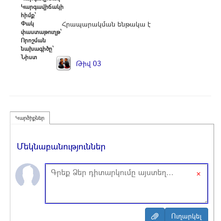
Կարգավիճակի
հիմք՝
Փակ
Հրապարակման ենթակա է
փաստաթուղթ՝
Որոշման
նախագիծը՝
Նիստ
Թիվ 03
Կարծիքներ
Մեկնաբանություններ
×