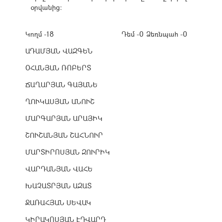
օրվանից։
Կողմ -18
Դեմ -0
Ձեռնպահ -0
ԱԴԱՄՅԱՆ ՎԱԶԳԵՆ
ՕՀԱՆՅԱՆ ՌՈԲԵՐՏ
ՃԱՂԱՐՅԱՆ ԳԱՅԱՆԵ
ՂՈՒԿԱՍՅԱՆ ԱՆՈՒՇ
ՄԱՐԳԱՐՅԱՆ ԱՐԱՅԻԿ
ՇՈՒՇԱՆՅԱՆ ՇԱՀՆՈՒՐ
ՄԱՐՏԻՐՈՍՅԱՆ ԶՈՒՐԻԿ
ՎԱՐԴԱՆՅԱՆ ՎԱՀԵ
ԽԱՉԱՏՐՅԱՆ ԱԶԱՏ
ՋԱՌԱՀՅԱՆ ՍԵՎԱԿ
ԿԻՐԱԿՈՍՅԱՆ ԷԴՎԱՐԴ