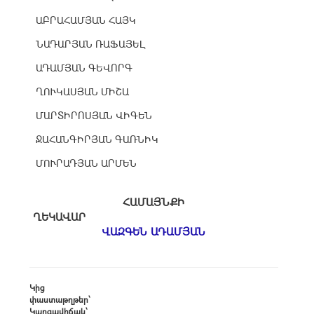
ԱԲՐԱՀԱՄՅԱՆ ՀԱՅԿ
ՆԱԴԱՐՅԱՆ ՌԱՖԱՅԵԼ
ԱԴԱՄՅԱՆ ԳԵՎՈՐԳ
ՂՈՒԿԱՍՅԱՆ ՄԻՇԱ
ՄԱՐՏԻՐՈՍՅԱՆ ՎԻԳԵՆ
ՋԱՀԱՆԳԻՐՅԱՆ ԳԱՌՆԻԿ
ՄՈՒՐԱԴՅԱՆ ԱՐՄԵՆ
ՀԱՄԱՅՆՔԻ
ՂԵԿԱՎԱՐ
ՎԱԶԳԵՆ ԱԴԱՄՅԱՆ
Կից
փաստաթղթեր՝
Կարգավիճակ՝