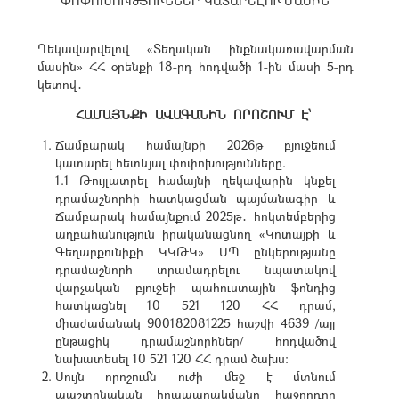
ՓՈՓՈԽՈՒԹՅՈՒՆՆԵՐ ԿԱՏԱՐԵԼՈՒ ՄԱՍԻՆ
Ղեկավարվելով «Տեղական ինքնակառավարման
մասին» ՀՀ օրենքի 18-րդ հոդվածի 1-ին մասի 5-րդ
կետով․
ՀԱՄԱՅՆՔԻ ԱՎԱԳԱՆԻՆ ՈՐՈՇՈՒՄ Է՝
Ճամբարակ համայնքի 2026թ բյուջեում
կատարել հետևյալ փոփոխությունները.
1.1 Թույլատրել համայնի ղեկավարին կնքել
դրամաշնորհի հատկացման պայմանագիր և
Ճամբարակ համայնքում 2025թ․ հոկտեմբերից
աղբահանություն իրականացնող
«Կոտայքի և
Գեղարքունիքի ԿԿԹԿ» ՍՊ
ընկերությանը
դրամաշնորհ տրամադրելու նպատակով
վարչական բյուջեի պահուստային ֆոնդից
հատկացնել 10 521 120 ՀՀ դրամ,
միաժամանակ 900182081225 հաշվի 4639 /այլ
ընթացիկ դրամաշնորհներ/ հոդվածով
նախատեսել 10 521 120 ՀՀ դրամ ծախս:
Սույն որոշումն ուժի մեջ է մտնում
պաշտոնական հրապարակմանը հաջորդող