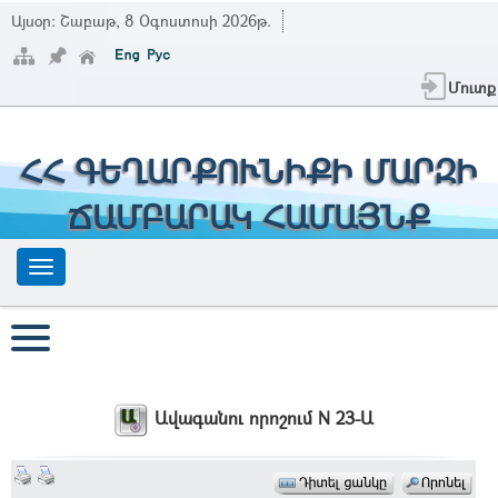
Այսօր:
Շաբաթ, 8 Օգոստոսի 2026թ.
Մուտք
ՀՀ ԳԵՂԱՐՔՈՒՆԻՔԻ ՄԱՐԶԻ
ՃԱՄԲԱՐԱԿ ՀԱՄԱՅՆՔ
Ավագանու որոշում N 23-Ա