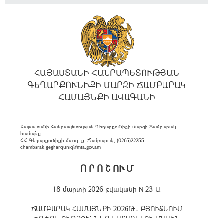
ՀԱՅԱՍՏԱՆԻ ՀԱՆՐԱՊԵՏՈՒԹՅԱՆ
ԳԵՂԱՐՔՈՒՆԻՔԻ ՄԱՐԶԻ ՃԱՄԲԱՐԱԿ
ՀԱՄԱՅՆՔԻ ԱՎԱԳԱՆԻ
Հայաստանի Հանրապետության Գեղարքունիքի մարզի Ճամբարակ
համայնք
ՀՀ Գեղարքունիքի մարզ, ք. Ճամբարակ, (0265)22255,
chambarak.gegharquniq@mta.gov.am
Ո Ր Ո Շ ՈՒ Մ
18 մարտի 2026 թվականի N 23-Ա
ՃԱՄԲԱՐԱԿ ՀԱՄԱՅՆՔԻ 2026Թ․ ԲՅՈՒՋԵՈՒՄ