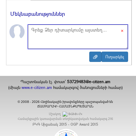
Մեկնաբանություններ
×
Պաշտոնական էլ. փոստ`
53729483@e-citizen.am
(միայն
www.e-citizen.am
համակարգով ծանուցումների համար)
2008 -
2026
Հեղինակային իրավունքները պաշտպանված են
©
ՃԱՄԲԱՐԱԿԻ ՀԱՄԱՅՆՔԱՊԵՏԱՐԱՆ
Մշակող
ՏՀԶՎԿ ՀԿ
Համայնքային կառավարման տեղեկատվական համակարգ
216
ԲԿԳ Մրցանակ 2015 - OGP Award 2015