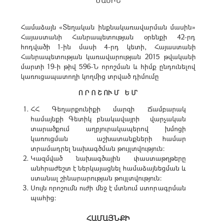
ՄԱՍԻՆ
Համաձայն «Տեղական ինքնակառավարման մասին»
Հայաստանի Հանրապետության օրենքի 42-րդ
հոդվածի 1-ին մասի 4-րդ կետի, Հայաստանի
Հանրապետության կառավարության 2015 թվականի
մարտի 19-ի թիվ 596-Ն որոշման և հիմք ընդունելով
կառուցապատողի կողմից տրված դիմումը
Ո Ր Ո Շ ՈՒ Մ Ե Մ`
ՀՀ Գեղարքունիքի մարզի Ճամբարակ
համայնքի Գետիկ բնակավայրի վարչական
տարածքում աղբյուրակապերով խմոցի
կառուցման աշխատանքների համար
տրամադրել նախագծման թույլտվություն:
Կազմված նախագծային փաստաթղթերը
անհրաժեշտ է ներկայացնել համաձայնեցման և
ստանալ շինարարության թույլտվություն:
Սույն որոշումն ուժի մեջ է մտնում ստորագրման
պահից:
ՀԱՄԱՅՆՔԻ