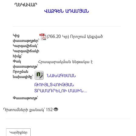
ՂԵԿԱՎԱՐ
ՎԱԶԳԵՆ ԱԴԱՄՅԱՆ
Կից
(766.20 Կբ) Որոշում կնքված
փաստաթղթեր՝
Կարգավիճակ՝
Կարգավիճակի
հիմք՝
Փակ
Հրապարակման ենթակա է
փաստաթուղթ՝
Որոշման
ՆԱԽԱԳԾՄԱՆ
նախագիծը՝
ԹՈՒՅԼՏՎՈՒԹՅԱՆ
ՏՐԱՄԱԴՐԵԼՈՒ ՄԱՍԻՆ...
Փաստաթուղթ՝
Դիտումների քանակ`
152
Կարծիքներ