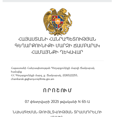
ՀԱՅԱՍՏԱՆԻ ՀԱՆՐԱՊԵՏՈՒԹՅԱՆ
ԳԵՂԱՐՔՈՒՆԻՔԻ ՄԱՐԶԻ ՃԱՄԲԱՐԱԿ
ՀԱՄԱՅՆՔԻ ՂԵԿԱՎԱՐ
Հայաստանի Հանրապետության Գեղարքունիքի մարզի Ճամբարակ
համայնք
ՀՀ Գեղարքունիքի մարզ, ք. Ճամբարակ, (0265)22255,
chambarak.gegharquniq@mta.gov.am
Ո Ր Ո Շ ՈՒ Մ
07 փետրվարի 2025 թվականի N 65-Ա
ՆԱԽԱԳԾՄԱՆ ԹՈՒՅԼՏՎՈՒԹՅԱՆ ՏՐԱՄԱԴՐԵԼՈՒ