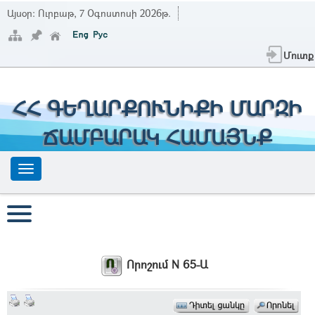
Այսօր:
Ուրբաթ, 7 Օգոստոսի 2026թ.
Մուտք
ՀՀ ԳԵՂԱՐՔՈՒՆԻՔԻ ՄԱՐԶԻ
ՃԱՄԲԱՐԱԿ ՀԱՄԱՅՆՔ
Որոշում N 65-Ա