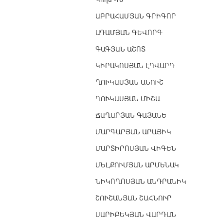
ԱԲՐԱՀԱՄՅԱՆ ԳՐԻԳՈՐ
ԱԴԱՄՅԱՆ ԳԵՎՈՐԳ
ԳԱԳՅԱՆ ԱՇՈՏ
ԿԻՐԱԿՈՍՅԱՆ ԷԴՎԱՐԴ
ՂՈՒԿԱՍՅԱՆ ԱՆՈՒՇ
ՂՈՒԿԱՍՅԱՆ ՄԻՇԱ
ՃԱՂԱՐՅԱՆ ԳԱՅԱՆԵ
ՄԱՐԳԱՐՅԱՆ ԱՐԱՅԻԿ
ՄԱՐՏԻՐՈՍՅԱՆ ՎԻԳԵՆ
ՄԵԼՔՈՒՄՅԱՆ ԱՐՄԵՆԱԿ
ՆԻԿՈՂՈՍՅԱՆ ԱՆԴՐԱՆԻԿ
ՇՈՒՇԱՆՅԱՆ ՇԱՀՆՈՒՐ
ՍԱՐԻԲԵԿՅԱՆ ՎԱՐԴԱՆ