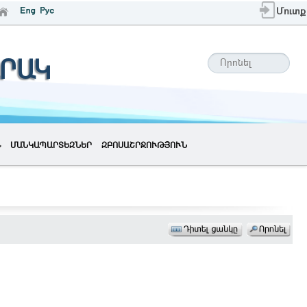
Մուտք
ՐԱԿ
ՄԱՆԿԱՊԱՐՏԵԶՆԵՐ
ԶԲՈՍԱՇՐՋՈՒԹՅՈՒՆ