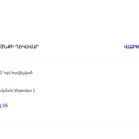
ԱՄԱՅՆՔԻ ՂԵԿԱՎԱՐ
ՎԱԶԳ
00 Կբ) հավելված
կման ենթակա է
 06