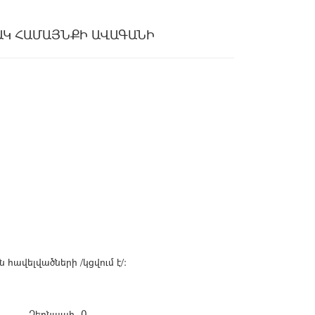
ԱԿ ՀԱՄԱՅՆՔԻ ԱՎԱԳԱՆԻ
ավելվածների /կցվում է/:
Ձեռնպահ -0