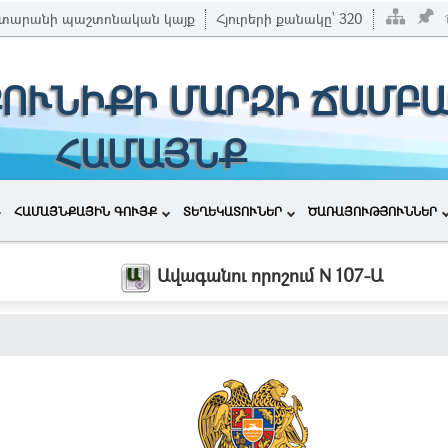
տարանի պաշտոնական կայք
Հյուրերի քանակը՝
320
ՔՈՒՆԻՔԻ ՄԱՐԶԻ ՃԱՄԲԱ
ՀԱՄԱՅՆՔ
ՀԱՄԱՅՆՔԱՅԻՆ ԳՈՒՅՔ
ՏԵՂԵԿԱՏՈՒՆԵՐ
ԾԱՌԱՅՈՒԹՅՈՒՆՆԵՐ
Ավագանու որոշում N 107-Ա