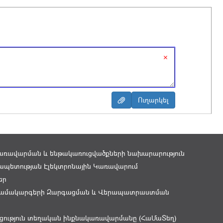
×
առավարման և ենթակառուցվածքների նախարարություն
պետության Էլեկտրոնային Կառավարում
եր
ամակարգերի Զարգացման և Վերապատրաստման
ցություն տեղական ինքնակառավարմանը (ՀաՄաՏեղ)