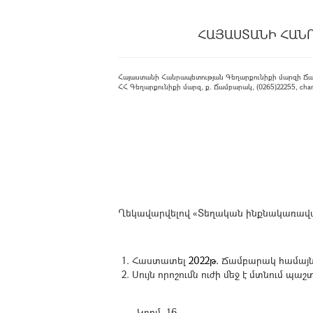
ՀԱՅԱՍՏԱՆԻ ՀԱՆ
Հայաստանի Հանրապետության Գեղարքունիքի մարզի Ճ
ՀՀ Գեղարքունիքի մարզ, ք. Ճամբարակ, (0265)22255, cham
Ղեկավարվելով «Տեղական ինքնակառավարմ
Հաստատել
2022թ.
Ճամբարակ համայնքո
Սույն որոշումն ուժի մեջ է մտնում 
Կողմ -16