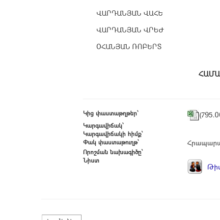
ՎԱՐԴԱՆՅԱՆ ՎԱՀԵ
ՎԱՐԴԱՆՅԱՆ ՎՐԵԺ
ՕՀԱՆՅԱՆ ՌՈԲԵՐՏ
Հ
Կից փաստաթղթեր՝
(795.
Կարգավիճակ՝
Կարգավիճակի հիմք՝
Փակ փաստաթուղթ՝
Հրապարա
Որոշման նախագիծը՝
Նիստ
Թիվ