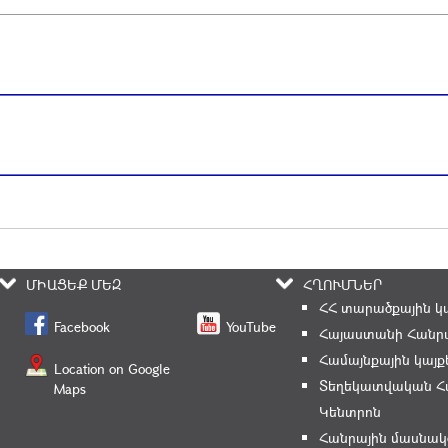
ՄԻԱՑԵՔ ՄԵԶ
ՀՂՈՒՄՆԵՐ
ՀՀ տարածքային կ
Facebook
YouTube
Հայաստանի Հանրա
Համայնքային կայք
Location on Google
Տեղեկատվական Հ
Maps
Կենտրոն
Հանրային մասնակ