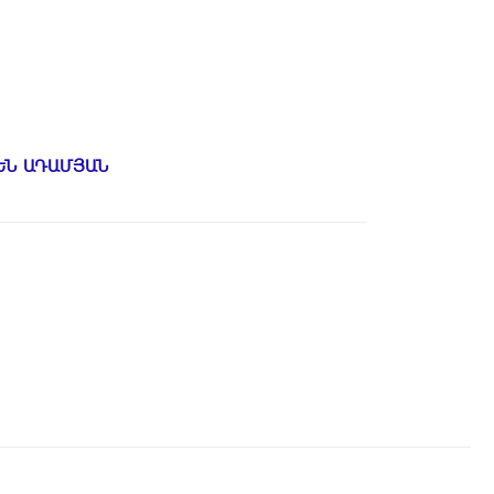
ԵՆ ԱԴԱՄՅԱՆ