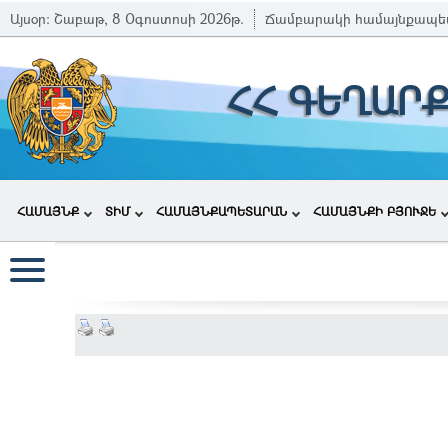
Այսօր:
Շաբաթ, 8 Օգոստոսի 2026թ.
Ճամբարակի համայնքապե
ՀՀ ԳԵՂԱՐ
ՀԱՄԱՅՆՔ
ՏԻՄ
ՀԱՄԱՅՆՔԱՊԵՏԱՐԱՆ
ՀԱՄԱՅՆՔԻ ԲՅՈՒՋԵ