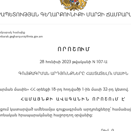
ՐԱՊԵՏՈՒԹՅԱՆ ԳԵՂԱՐՔՈՒՆԻՔԻ ՄԱՐԶԻ ՃԱՄԲԱՐ
ամբարակ համայնք
barak.gegharquniq@mta.gov.am
Ո Ր Ո Շ ՈՒ Մ
28 հունիսի 2023 թվականի N 107-Ա
ԳՈւՅՔԱԳՐՄԱՆ ԱՐԴՅՈւՆՔՆԵՐԸ ՀԱՍՏԱՏԵԼՈւ ՄԱՍԻՆ
ան մասին» ՀՀ օրենքի 18-րդ հոդվածի 1-ին մասի 32-րդ կետով.
Հ Ա Մ Ա Յ Ն Ք Ի Ա Վ Ա Գ Ա Ն Ի Ն Ո Ր Ո Շ Ո ւ Մ Է`
ւմ կատարված ամենամյա գույքագրման արդյունքները՝ համաձայն հ
պաշտոնական հրապարակմանը հաջորդող օրվանից:
Դեմ -0