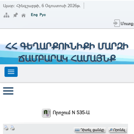
Այսօր:
Հինգշաբթի, 6 Օգոստոսի 2026թ.
Մուտք
ՀՀ ԳԵՂԱՐՔՈՒՆԻՔԻ ՄԱՐԶԻ
ՃԱՄԲԱՐԱԿ ՀԱՄԱՅՆՔ
Որոշում N 535-Ա