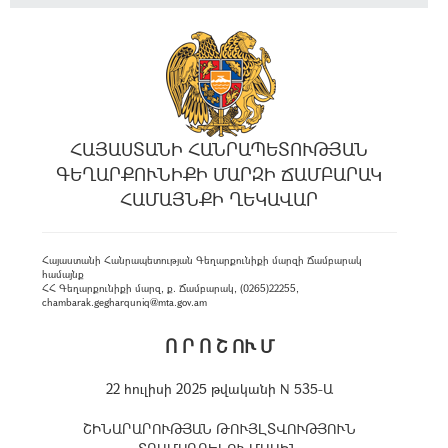
ՀԱՅԱՍՏԱՆԻ ՀԱՆՐԱՊԵՏՈՒԹՅԱՆ
ԳԵՂԱՐՔՈՒՆԻՔԻ ՄԱՐԶԻ ՃԱՄԲԱՐԱԿ
ՀԱՄԱՅՆՔԻ ՂԵԿԱՎԱՐ
Հայաստանի Հանրապետության Գեղարքունիքի մարզի Ճամբարակ
համայնք
ՀՀ Գեղարքունիքի մարզ, ք. Ճամբարակ, (0265)22255,
chambarak.gegharquniq@mta.gov.am
Ո Ր Ո Շ ՈՒ Մ
22 հուլիսի 2025 թվականի N 535-Ա
ՇԻՆԱՐԱՐՈՒԹՅԱՆ ԹՈՒՅԼՏՎՈՒԹՅՈՒՆ