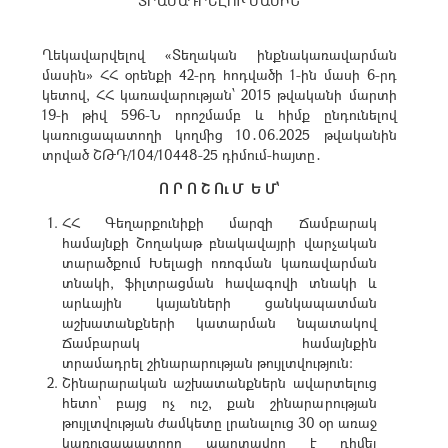
ՏՐԱՄԱԴՐԵԼՈՒ ՄԱՍԻՆ
Ղեկավարվելով «Տեղական ինքնակառավարման
մասին» ՀՀ օրենքի 42-րդ հոդվածի 1-ին մասի 6-րդ
կետով, ՀՀ կառավարության՝ 2015 թվականի մարտի
19-ի թիվ 596-Ն որոշմամբ և հիմք ընդունելով
կառուցապատողի կողմից 10․06.2025 թվականին
տրված ՇԹԴ/104/10448-25 դիմում-հայտը․
Ո Ր Ո Շ Ու Մ Ե Մ՝
ՀՀ Գեղարքունիքի մարզի Ճամբարակ
համայնքի Շողակաթ բնակավայրի վարչական
տարածքում Խելացի ոռոգման կառավարման
տնակի, ֆիլտրացման հավագովի տնակի և
արևային կայանների ցանկապատման
աշխատանքների կատարման նպատակով
Ճամբարակ համայնքին
տրամադրել շինարարության թույլտվություն:
Շինարարական աշխատանքներն ավարտելուց
հետո՝ բայց ոչ ուշ, քան շինարարության
թույլտվության ժամկետը լրանալուց 30 օր առաջ
կառուցապատողը պարտավոր է դիմել