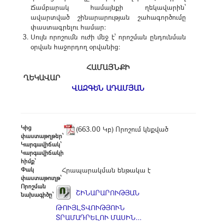
Ճամբարակ համայնքի ղեկավարին՝
ավարտված շինարարության շահագործումը
փաստագրելու համար:
Սույն որոշումն ուժի մեջ է՝ որոշման ընդունման
օրվան հաջորդող օրվանից:
ՀԱՄԱՅՆՔԻ
ՂԵԿԱՎԱՐ
ՎԱԶԳԵՆ ԱԴԱՄՅԱՆ
Կից
(663.00 Կբ) Որոշում կնքված
փաստաթղթեր՝
Կարգավիճակ՝
Կարգավիճակի
հիմք՝
Փակ
Հրապարակման ենթակա է
փաստաթուղթ՝
Որոշման
ՇԻՆԱՐԱՐՈՒԹՅԱՆ
նախագիծը՝
ԹՈՒՅԼՏՎՈՒԹՅՈՒՆ
ՏՐԱՄԱԴՐԵԼՈՒ ՄԱՍԻՆ...