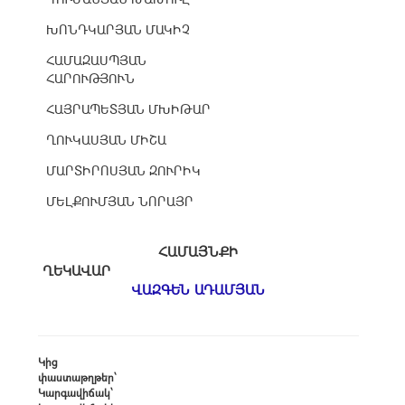
ԽՈՆԴԿԱՐՅԱՆ ՄԱԿԻՉ
ՀԱՄԱԶԱՍՊՅԱՆ
ՀԱՐՈՒԹՅՈՒՆ
ՀԱՅՐԱՊԵՏՅԱՆ ՄԽԻԹԱՐ
ՂՈՒԿԱՍՅԱՆ ՄԻՇԱ
ՄԱՐՏԻՐՈՍՅԱՆ ԶՈՒՐԻԿ
ՄԵԼՔՈՒՄՅԱՆ ՆՈՐԱՅՐ
ՀԱՄԱՅՆՔԻ
ՂԵԿԱՎԱՐ
ՎԱԶԳԵՆ ԱԴԱՄՅԱՆ
Կից
փաստաթղթեր՝
Կարգավիճակ՝