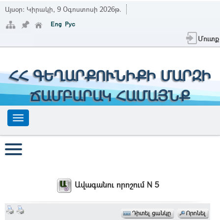
Այսօր:
Կիրակի, 9 Օգոստոսի 2026թ.
Մուտք
ՀՀ ԳԵՂԱՐՔՈՒՆԻՔԻ ՄԱՐԶԻ
ՃԱՄԲԱՐԱԿ ՀԱՄԱՅՆՔ
Ավագանու որոշում N 5