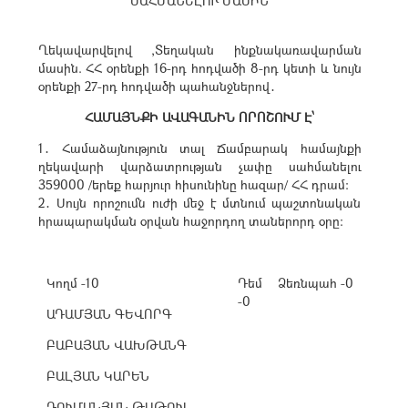
ՍԱՀՄԱՆԵԼՈՒ ՄԱՍԻՆ
Ղեկավարվելով ,Տեղական ինքնակառավարման
մասին. ՀՀ օրենքի 16-րդ հոդվածի 8-րդ կետի և նույն
օրենքի 27-րդ հոդվածի պահանջներով․
ՀԱՄԱՅՆՔԻ ԱՎԱԳԱՆԻՆ ՈՐՈՇՈՒՄ Է՝
1․ Համաձայնություն տալ Ճամբարակ համայնքի
ղեկավարի վարձատրության չափը սահմանելու
359000 /երեք հարյուր հիսունինը հազար/ ՀՀ դրամ։
2․ Սույն որոշումն ուժի մեջ է մտնում պաշտոնական
հրապարակման օրվան հաջորդող տաներորդ օրը։
Կողմ -10
Դեմ
Ձեռնպահ -0
-0
ԱԴԱՄՅԱՆ ԳԵՎՈՐԳ
ԲԱԲԱՅԱՆ ՎԱԽԹԱՆԳ
ԲԱԼՅԱՆ ԿԱՐԵՆ
ԴՈՒՄԱՆՅԱՆ ԹԱԹՈՒԼ