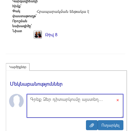
Կարգավիճակի
հիմք՝
Փակ
Հրապարակման ենթակա է
փաստաթուղթ՝
Որոշման
նախագիծը՝
Նիստ
Թիվ 8
Կարծիքներ
Մեկնաբանություններ
×