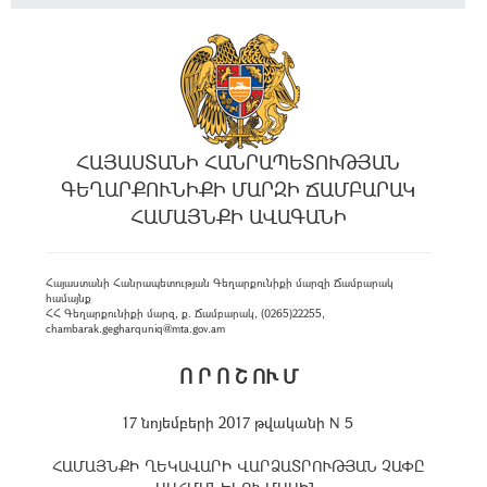
ՀԱՅԱՍՏԱՆԻ ՀԱՆՐԱՊԵՏՈՒԹՅԱՆ
ԳԵՂԱՐՔՈՒՆԻՔԻ ՄԱՐԶԻ ՃԱՄԲԱՐԱԿ
ՀԱՄԱՅՆՔԻ ԱՎԱԳԱՆԻ
Հայաստանի Հանրապետության Գեղարքունիքի մարզի Ճամբարակ
համայնք
ՀՀ Գեղարքունիքի մարզ, ք. Ճամբարակ, (0265)22255,
chambarak.gegharquniq@mta.gov.am
Ո Ր Ո Շ ՈՒ Մ
17 նոյեմբերի 2017 թվականի N 5
ՀԱՄԱՅՆՔԻ ՂԵԿԱՎԱՐԻ ՎԱՐՁԱՏՐՈՒԹՅԱՆ ՉԱՓԸ