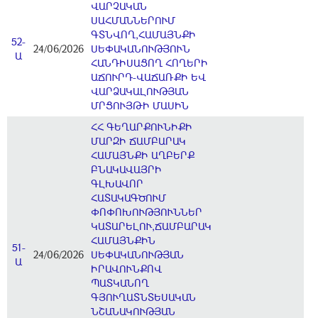
ՎԱՐՉԱԿԱՆ
ՍԱՀՄԱՆՆԵՐՈՒՄ
ԳՏՆՎՈՂ,ՀԱՄԱՅՆՔԻ
52-
24/06/2026
ՍԵՓԱԿԱՆՈՒԹՅՈՒՆ
Ա
ՀԱՆԴԻՍԱՑՈՂ ՀՈՂԵՐԻ
ԱՃՈՒՐԴ-ՎԱՃԱՌՔԻ ԵՎ
ՎԱՐՁԱԿԱԼՈՒԹՅԱՆ
ՄՐՑՈՒՅԹԻ ՄԱՍԻՆ
ՀՀ ԳԵՂԱՐՔՈՒՆԻՔԻ
ՄԱՐԶԻ ՃԱՄԲԱՐԱԿ
ՀԱՄԱՅՆՔԻ ԱՂԲԵՐՔ
ԲՆԱԿԱՎԱՅՐԻ
ԳԼԽԱՎՈՐ
ՀԱՏԱԿԱԳԾՈՒՄ
ՓՈՓՈԽՈՒԹՅՈՒՆՆԵՐ
ԿԱՏԱՐԵԼՈՒ,ՃԱՄԲԱՐԱԿ
ՀԱՄԱՅՆՔԻՆ
51-
24/06/2026
ՍԵՓԱԿԱՆՈՒԹՅԱՆ
Ա
ԻՐԱՎՈՒՆՔՈՎ
ՊԱՏԿԱՆՈՂ
ԳՅՈՒՂԱՏՆՏԵՍԱԿԱՆ
ՆՇԱՆԱԿՈՒԹՅԱՆ