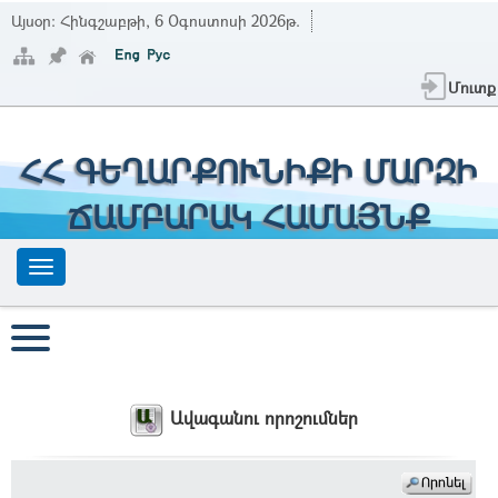
Այսօր:
Հինգշաբթի, 6 Օգոստոսի 2026թ.
Մուտք
ՀՀ ԳԵՂԱՐՔՈՒՆԻՔԻ ՄԱՐԶԻ
ՃԱՄԲԱՐԱԿ ՀԱՄԱՅՆՔ
Ավագանու որոշումներ