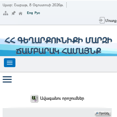
Այսօր:
Շաբաթ, 8 Օգոստոսի 2026թ.
Մուտք
ՀՀ ԳԵՂԱՐՔՈՒՆԻՔԻ ՄԱՐԶԻ
ՃԱՄԲԱՐԱԿ ՀԱՄԱՅՆՔ
Ավագանու որոշումներ