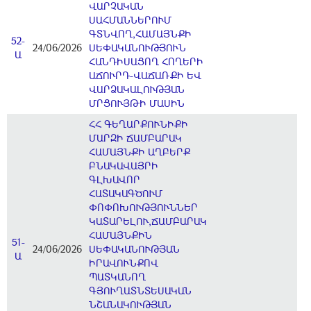
ՎԱՐՉԱԿԱՆ
ՍԱՀՄԱՆՆԵՐՈՒՄ
ԳՏՆՎՈՂ,ՀԱՄԱՅՆՔԻ
52-
24/06/2026
ՍԵՓԱԿԱՆՈՒԹՅՈՒՆ
Ա
ՀԱՆԴԻՍԱՑՈՂ ՀՈՂԵՐԻ
ԱՃՈՒՐԴ-ՎԱՃԱՌՔԻ ԵՎ
ՎԱՐՁԱԿԱԼՈՒԹՅԱՆ
ՄՐՑՈՒՅԹԻ ՄԱՍԻՆ
ՀՀ ԳԵՂԱՐՔՈՒՆԻՔԻ
ՄԱՐԶԻ ՃԱՄԲԱՐԱԿ
ՀԱՄԱՅՆՔԻ ԱՂԲԵՐՔ
ԲՆԱԿԱՎԱՅՐԻ
ԳԼԽԱՎՈՐ
ՀԱՏԱԿԱԳԾՈՒՄ
ՓՈՓՈԽՈՒԹՅՈՒՆՆԵՐ
ԿԱՏԱՐԵԼՈՒ,ՃԱՄԲԱՐԱԿ
ՀԱՄԱՅՆՔԻՆ
51-
24/06/2026
ՍԵՓԱԿԱՆՈՒԹՅԱՆ
Ա
ԻՐԱՎՈՒՆՔՈՎ
ՊԱՏԿԱՆՈՂ
ԳՅՈՒՂԱՏՆՏԵՍԱԿԱՆ
ՆՇԱՆԱԿՈՒԹՅԱՆ