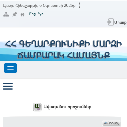
Այսօր:
Հինգշաբթի, 6 Օգոստոսի 2026թ.
Մուտք
ՀՀ ԳԵՂԱՐՔՈՒՆԻՔԻ ՄԱՐԶԻ
ՃԱՄԲԱՐԱԿ ՀԱՄԱՅՆՔ
Ավագանու որոշումներ