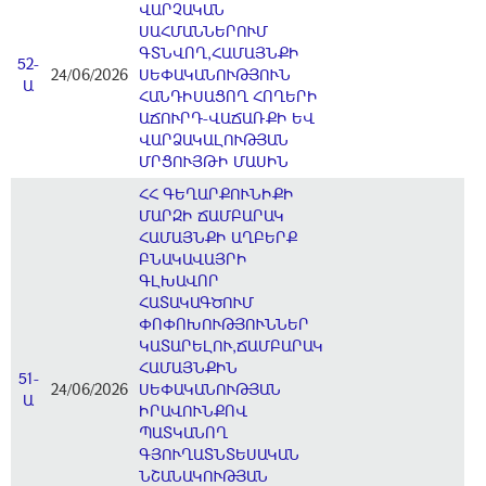
ՎԱՐՉԱԿԱՆ
ՍԱՀՄԱՆՆԵՐՈՒՄ
ԳՏՆՎՈՂ,ՀԱՄԱՅՆՔԻ
52-
24/06/2026
ՍԵՓԱԿԱՆՈՒԹՅՈՒՆ
Ա
ՀԱՆԴԻՍԱՑՈՂ ՀՈՂԵՐԻ
ԱՃՈՒՐԴ-ՎԱՃԱՌՔԻ ԵՎ
ՎԱՐՁԱԿԱԼՈՒԹՅԱՆ
ՄՐՑՈՒՅԹԻ ՄԱՍԻՆ
ՀՀ ԳԵՂԱՐՔՈՒՆԻՔԻ
ՄԱՐԶԻ ՃԱՄԲԱՐԱԿ
ՀԱՄԱՅՆՔԻ ԱՂԲԵՐՔ
ԲՆԱԿԱՎԱՅՐԻ
ԳԼԽԱՎՈՐ
ՀԱՏԱԿԱԳԾՈՒՄ
ՓՈՓՈԽՈՒԹՅՈՒՆՆԵՐ
ԿԱՏԱՐԵԼՈՒ,ՃԱՄԲԱՐԱԿ
ՀԱՄԱՅՆՔԻՆ
51-
24/06/2026
ՍԵՓԱԿԱՆՈՒԹՅԱՆ
Ա
ԻՐԱՎՈՒՆՔՈՎ
ՊԱՏԿԱՆՈՂ
ԳՅՈՒՂԱՏՆՏԵՍԱԿԱՆ
ՆՇԱՆԱԿՈՒԹՅԱՆ