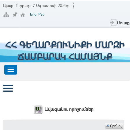
Այսօր:
Ուրբաթ, 7 Օգոստոսի 2026թ.
Մուտք
ՀՀ ԳԵՂԱՐՔՈՒՆԻՔԻ ՄԱՐԶԻ
ՃԱՄԲԱՐԱԿ ՀԱՄԱՅՆՔ
Ավագանու որոշումներ