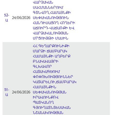
ՎԱՐՉԱԿԱՆ
ՍԱՀՄԱՆՆԵՐՈՒՄ
ԳՏՆՎՈՂ,ՀԱՄԱՅՆՔԻ
52-
24/06/2026
ՍԵՓԱԿԱՆՈՒԹՅՈՒՆ
Ա
ՀԱՆԴԻՍԱՑՈՂ ՀՈՂԵՐԻ
ԱՃՈՒՐԴ-ՎԱՃԱՌՔԻ ԵՎ
ՎԱՐՁԱԿԱԼՈՒԹՅԱՆ
ՄՐՑՈՒՅԹԻ ՄԱՍԻՆ
ՀՀ ԳԵՂԱՐՔՈՒՆԻՔԻ
ՄԱՐԶԻ ՃԱՄԲԱՐԱԿ
ՀԱՄԱՅՆՔԻ ԱՂԲԵՐՔ
ԲՆԱԿԱՎԱՅՐԻ
ԳԼԽԱՎՈՐ
ՀԱՏԱԿԱԳԾՈՒՄ
ՓՈՓՈԽՈՒԹՅՈՒՆՆԵՐ
ԿԱՏԱՐԵԼՈՒ,ՃԱՄԲԱՐԱԿ
ՀԱՄԱՅՆՔԻՆ
51-
24/06/2026
ՍԵՓԱԿԱՆՈՒԹՅԱՆ
Ա
ԻՐԱՎՈՒՆՔՈՎ
ՊԱՏԿԱՆՈՂ
ԳՅՈՒՂԱՏՆՏԵՍԱԿԱՆ
ՆՇԱՆԱԿՈՒԹՅԱՆ