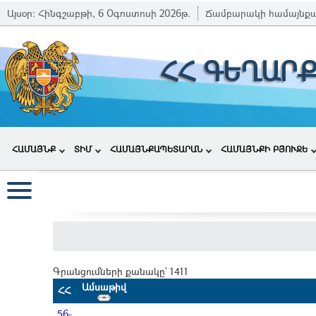
Այսօր:
Հինգշաբթի, 6 Օգոստոսի 2026թ.
Ճամբարակի համայնք
ՀՀ ԳԵՂԱՐ
ՀԱՄԱՅՆՔ
ՏԻՄ
ՀԱՄԱՅՆՔԱՊԵՏԱՐԱՆ
ՀԱՄԱՅՆՔԻ ԲՅՈՒՋԵ
Գրանցումների քանակը` 1411
Ամսաթիվ
ՀՀ
56-