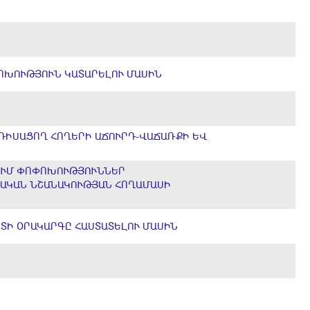
ՈՓՈԽՈՒԹՅՈՒՆ ԿԱՏԱՐԵԼՈՒ ՄԱՍԻՆ
ԴԻՍԱՑՈՂ ՀՈՂԵՐԻ ԱՃՈՒՐԴ-ՎԱՃԱՌՔԻ ԵՎ
ԾՈՒՄ ՓՈՓՈԽՈՒԹՅՈՒՆՆԵՐ
ԱԿԱՆ ՆՇԱՆԱԿՈՒԹՅԱՆ ՀՈՂԱՄԱՍԻ
ՍՏԻ ՕՐԱԿԱՐԳԸ ՀԱՍՏԱՏԵԼՈՒ ՄԱՍԻՆ