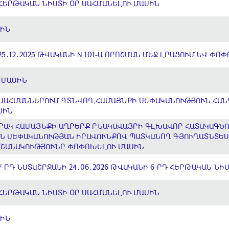
ՀԵՐԹԱԿԱՆ ՆԻՍՏԻ ՕՐ ՍԱՀՄԱՆԵԼՈՒ ՄԱՍԻՆ
ՍԻՆ
5․12․2025 ԹՎԱԿԱՆԻ N 101-Ա ՈՐՈՇՄԱՆ ՄԵՋ ԼՐԱՑՈՒՄ ԵՎ Փ
 ՄԱՍԻՆ
 ՍԱՀՄԱՆՆԵՐՈՒՄ ԳՏՆՎՈՂ,ՀԱՄԱՅՆՔԻ ՍԵՓԱԿԱՆՈՒԹՅՈՒՆ ՀԱՆ
ՍԻՆ
ԱՐԱԿ ՀԱՄԱՅՆՔԻ ԱՂԲԵՐՔ ԲՆԱԿԱՎԱՅՐԻ ԳԼԽԱՎՈՐ ՀԱՏԱԿԱԳ
ԻՆ ՍԵՓԱԿԱՆՈՒԹՅԱՆ ԻՐԱՎՈՒՆՔՈՎ ՊԱՏԿԱՆՈՂ ԳՅՈՒՂԱՏՆՏԵՍ
ՆՇԱՆԱԿՈՒԹՅՈՒՆԸ ՓՈՓՈԽԵԼՈՒ ՄԱՍԻՆ
-ՐԴ ՆՍՏԱՇՐՋԱՆԻ 24․06․2026 ԹՎԱԿԱՆԻ 6-ՐԴ ՀԵՐԹԱԿԱՆ ՆԻ
ՀԵՐԹԱԿԱՆ ՆԻՍՏԻ ՕՐ ՍԱՀՄԱՆԵԼՈՒ ՄԱՍԻՆ
ՍԻՆ