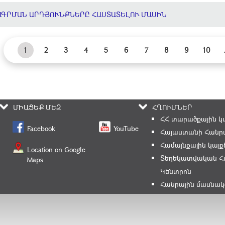
ԱԳՐՄԱՆ ԱՐԴՅՈՒՆՔՆԵՐԸ ՀԱՍՏԱՏԵԼՈՒ ՄԱՍԻՆ
1
2
3
4
5
6
7
8
9
10
ՄԻԱՑԵՔ ՄԵԶ
ՀՂՈՒՄՆԵՐ
ՀՀ տարածքային կ
Facebook
YouTube
Հայաստանի Հանրա
Համայնքային կայք
Location on Google
Տեղեկատվական Հ
Maps
Կենտրոն
Հանրային մասնակ