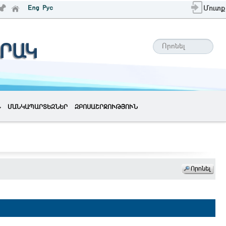
Մուտք
ՐԱԿ
ՄԱՆԿԱՊԱՐՏԵԶՆԵՐ
ԶԲՈՍԱՇՐՋՈՒԹՅՈՒՆ