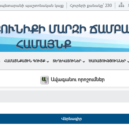
ապետարանի պաշտոնական կայք
Հյուրերի քանակը՝
230
ՔՈՒՆԻՔԻ ՄԱՐԶԻ ՃԱՄԲԱ
ՀԱՄԱՅՆՔ
ՀԱՄԱՅՆՔԱՅԻՆ ԳՈՒՅՔ
ՏԵՂԵԿԱՏՈՒՆԵՐ
ԾԱՌԱՅՈՒԹՅՈՒՆՆԵՐ
Ավագանու որոշումներ
Վերնագիր