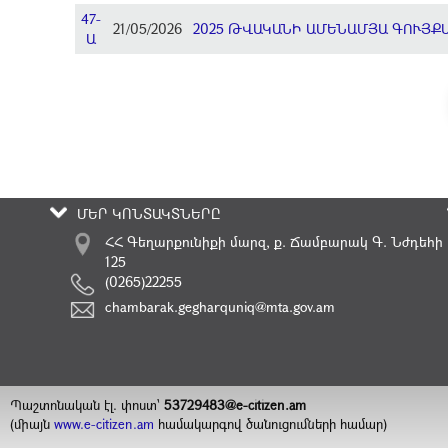
47-
21/05/2026
2025 ԹՎԱԿԱՆԻ ԱՄԵՆԱՄՅԱ ԳՈՒՅՔ
Ա
ՄԵՐ ԿՈՆՏԱԿՏՆԵՐԸ
ՀՀ Գեղարքունիքի մարզ, ք. Ճամբարակ Գ. Նժդեհի
125
(0265)22255
chambarak.gegharquniq@mta.gov.am
Պաշտոնական էլ. փոստ`
53729483@e-citizen.am
(միայն
www.e-citizen.am
համակարգով ծանուցումների համար)