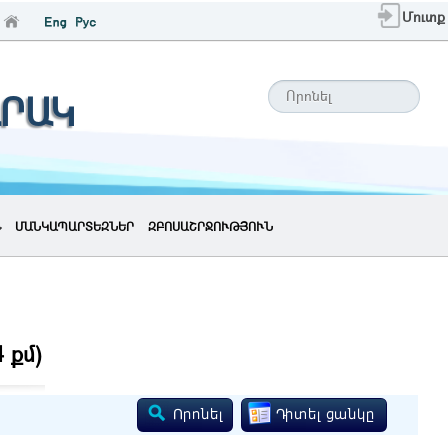
Մուտք
ԱՐԱԿ
ՄԱՆԿԱՊԱՐՏԵԶՆԵՐ
ԶԲՈՍԱՇՐՋՈՒԹՅՈՒՆ
4 քմ)