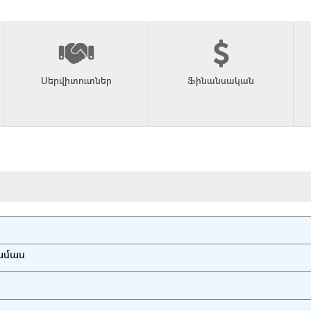
Սերվիտուտներ
Ֆինանսական
ամաս