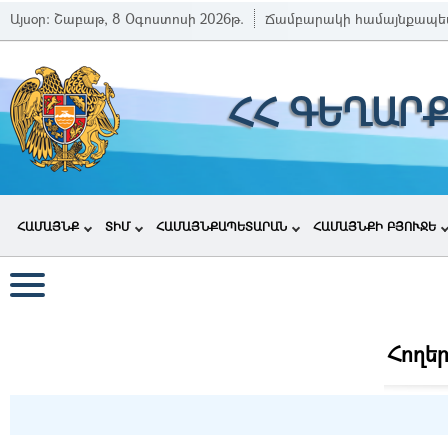
Այսօր:
Շաբաթ, 8 Օգոստոսի 2026թ.
Ճամբարակի համայնքապե
ՀՀ ԳԵՂԱՐ
ՀԱՄԱՅՆՔ
ՏԻՄ
ՀԱՄԱՅՆՔԱՊԵՏԱՐԱՆ
ՀԱՄԱՅՆՔԻ ԲՅՈՒՋԵ
Հողեր