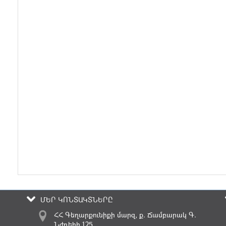
ՄԵՐ ԿՈՆՏԱԿՏՆԵՐԸ
ՀՀ Գեղարքունիքի մարզ, ք. Ճամբարակ Գ.
Նժդեհի 125