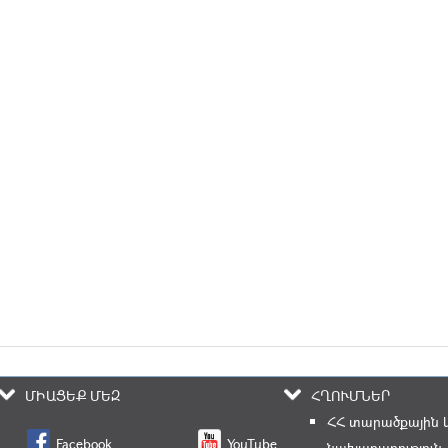
ՄԻԱՑԵՔ ՄԵԶ
ՀՂՈՒՄՆԵՐ
ՀՀ տարածքային 
Facebook
YouTube
նախարարություն