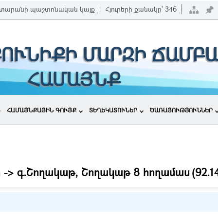
տարանի պաշտոնական կայք
Հյուրերի քանակը՝
346
ՔՈՒՆԻՔԻ ՄԱՐԶԻ ՃԱՄԲ
ՀԱՄԱՅՆՔ
ՀԱՄԱՅՆՔԱՅԻՆ ԳՈՒՅՔ
ՏԵՂԵԿԱՏՈՒՆԵՐ
ԾԱՌԱՅՈՒԹՅՈՒՆՆԵՐ
 -> գ.Շողակաթ, Շողակաթ 8 հողամաս
(92.1