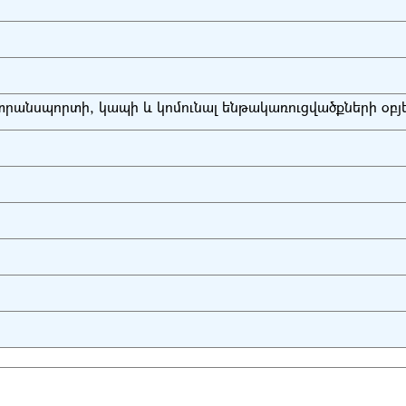
տրանսպորտի, կապի և կոմունալ ենթակառուցվածքների օբյ