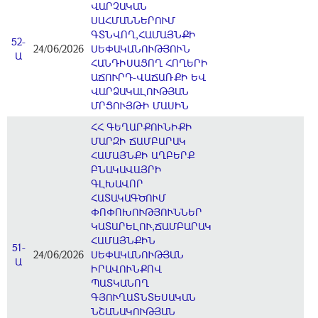
ՎԱՐՉԱԿԱՆ
ՍԱՀՄԱՆՆԵՐՈՒՄ
ԳՏՆՎՈՂ,ՀԱՄԱՅՆՔԻ
52-
24/06/2026
ՍԵՓԱԿԱՆՈՒԹՅՈՒՆ
Ա
ՀԱՆԴԻՍԱՑՈՂ ՀՈՂԵՐԻ
ԱՃՈՒՐԴ-ՎԱՃԱՌՔԻ ԵՎ
ՎԱՐՁԱԿԱԼՈՒԹՅԱՆ
ՄՐՑՈՒՅԹԻ ՄԱՍԻՆ
ՀՀ ԳԵՂԱՐՔՈՒՆԻՔԻ
ՄԱՐԶԻ ՃԱՄԲԱՐԱԿ
ՀԱՄԱՅՆՔԻ ԱՂԲԵՐՔ
ԲՆԱԿԱՎԱՅՐԻ
ԳԼԽԱՎՈՐ
ՀԱՏԱԿԱԳԾՈՒՄ
ՓՈՓՈԽՈՒԹՅՈՒՆՆԵՐ
ԿԱՏԱՐԵԼՈՒ,ՃԱՄԲԱՐԱԿ
ՀԱՄԱՅՆՔԻՆ
51-
24/06/2026
ՍԵՓԱԿԱՆՈՒԹՅԱՆ
Ա
ԻՐԱՎՈՒՆՔՈՎ
ՊԱՏԿԱՆՈՂ
ԳՅՈՒՂԱՏՆՏԵՍԱԿԱՆ
ՆՇԱՆԱԿՈՒԹՅԱՆ