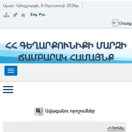
Այսօր:
Հինգշաբթի, 6 Օգոստոսի 2026թ.
Մուտք
ՀՀ ԳԵՂԱՐՔՈՒՆԻՔԻ ՄԱՐԶԻ
ՃԱՄԲԱՐԱԿ ՀԱՄԱՅՆՔ
Ավագանու որոշումներ