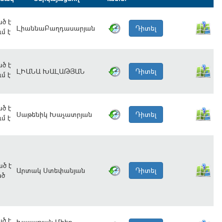
ծ է
ԼիաննաԲաղդասարյան
Դիտել
մ է
ծ է
ԼԻԱՆԱ ԽԱԼԱԹՅԱՆ
Դիտել
մ է
ծ է
Սաթենիկ Խաչատրյան
Դիտել
մ է
ծ է
Արտակ Ստեփանյան
Դիտել
ած
ծ է
Խալաթյան Մհեր