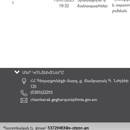
1
և սպասու
19:32
ճանապարհներ
լուծման
ՄԵՐ ԿՈՆՏԱԿՏՆԵՐԸ
ՀՀ Գեղարքունիքի մարզ, ք. Ճամբարակ Գ. Նժդեհի
125
(0265)22255
chambarak.gegharquniq@mta.gov.am
Պաշտոնական էլ. փոստ`
53729483@e-citizen.am