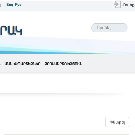
Մուտք
ՐԱԿ
ՄԱՆԿԱՊԱՐՏԵԶՆԵՐ
ԶԲՈՍԱՇՐՋՈՒԹՅՈՒՆ
Փնտրել