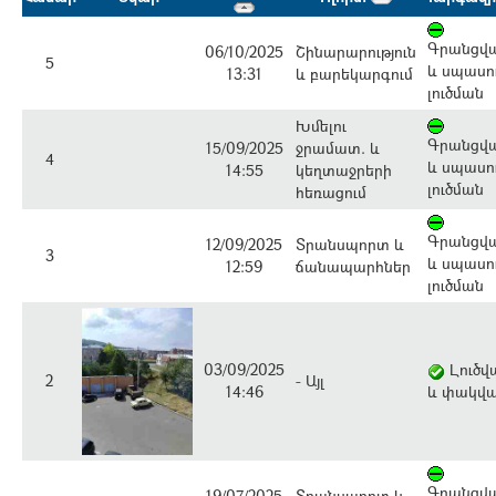
Գրանցվա
06/10/2025
Շինարարություն
5
և սպասու
13:31
և բարեկարգում
լուծման
Խմելու
Գրանցվա
15/09/2025
ջրամատ. և
4
և սպասու
14:55
կեղտաջրերի
լուծման
հեռացում
Գրանցվա
12/09/2025
Տրանսպորտ և
3
և սպասու
12:59
ճանապարհներ
լուծման
03/09/2025
Լուծվա
2
- Այլ
14:46
և փակվ
Գրանցվա
19/07/2025
Տրանսպորտ և