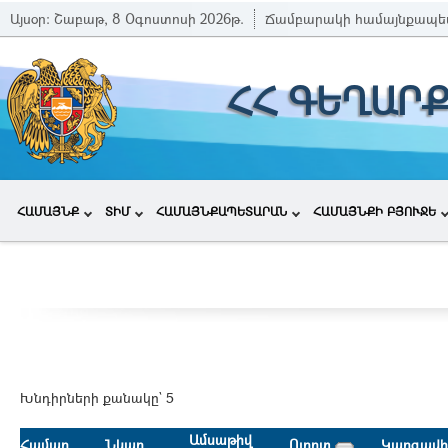
Այսօր:
Շաբաթ, 8 Օգոստոսի 2026թ.
Ճամբարակի համայնքապե
ՀՀ ԳԵՂԱՐ
ՀԱՄԱՅՆՔ
ՏԻՄ
ՀԱՄԱՅՆՔԱՊԵՏԱՐԱՆ
ՀԱՄԱՅՆՔԻ ԲՅՈՒՋԵ
Խնդիրների քանակը` 5
Ամսաթիվ
Համար
Նկար
Ոլորտ
Կարգավի