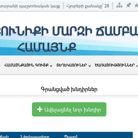
տարանի պաշտոնական կայք
Հյուրերի քանակը՝
28
ՔՈՒՆԻՔԻ ՄԱՐԶԻ ՃԱՄԲԱ
ՀԱՄԱՅՆՔ
ՀԱՄԱՅՆՔԱՅԻՆ ԳՈՒՅՔ
ՏԵՂԵԿԱՏՈՒՆԵՐ
ԾԱՌԱՅՈՒԹՅՈՒՆՆԵՐ
Գրանցված խնդիրներ
Ավելացնել նոր խնդիր
ճակ
Ներկայացնող
Պատմ.