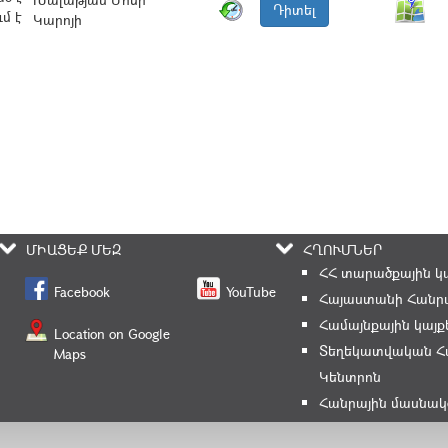
Դիտել
մ է
Կարոյի
ՄԻԱՑԵՔ ՄԵԶ
ՀՂՈՒՄՆԵՐ
ՀՀ տարածքային կ
Facebook
YouTube
Հայաստանի Հանրա
Համայնքային կայք
Location on Google
Տեղեկատվական Հ
Maps
Կենտրոն
Հանրային մասնակ