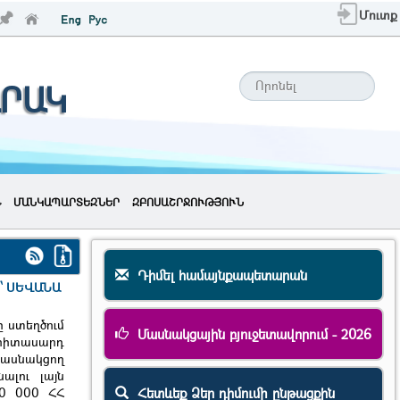
Մուտք
ԱՐԱԿ
ՄԱՆԿԱՊԱՐՏԵԶՆԵՐ
ԶԲՈՍԱՇՐՋՈՒԹՅՈՒՆ
Դիմել համայնքապետարան
՝ ՍԵՎԱՆԱ
 ստեղծում
Մասնակցային բյուջետավորում - 2026
երիտասարդ
ասնակցող
ալու լայն
Հետևեք Ձեր դիմումի ընթացքին
00 000 ՀՀ