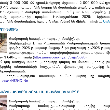
նակ՝ 3 000 000 ՀՀ դրամ,Երկրորդ մրցանակ՝ 2 000 000 ՀՀ դր
00 ՀՀ դրամ։Փառատոնին կարող են մասնակցել միայն 3 և ավելի 
 Երաժշտական ժանրերի սահմանափակում չկա: Վոկալ-գործիքայ
ումը պարտադիր պայման է:«Վարչաֆեստ 2026». երիտա
նին մասնակցելու հայտերն ընդունվում են մինչև հուլիսի ...
Մա
ՐՈՒԹՅՈՒՆ
Ճամբարակ համայնքի հարգելի՛ բնակիչներ,
Տեղեկացվում է, որ Հայաստանի Հանրապետության կառա
կողմից 2026 թվականի մայիսի 8-ին ընդունվել է «2026 թվ
արտադրության համար սուբսիդավորման տրամադրման մի
 N 640-Լ որոշումը (
https://mineconomy.am/page/3693
)։
 22 կով ունեցող տնտեսվարողները կարող են մոտենալ իրենց բ
 վերցնել անասունների հաշվառման վերաբերյալ քաղվածքը 
յնքապետարան։
ն տեղեկատվություն ստանալու համար կարող եք անցնել
utu.be/a4xHER4X_No
ՆԱՅԻՆ ԱՃՈՒՐԴՆԵՐԻՆ ՄԱՍՆԱԿՑԵԼՈՒ ԿԱՐԳԸ
Ճամբարակ համայնքի հ
արգելի՛
բնակիչներ,
Ճամբարակի համայնքապետարանի կողմից հայտ