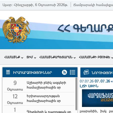
Այսօր:
Հինգշաբթի, 6 Օգոստոսի 2026թ.
Ճամբարակի համայնք
ՀՀ ԳԵՂԱՐ
ՀԱՄԱՅՆՔ
ՏԻՄ
ՀԱՄԱՅՆՔԱՊԵՏԱՐԱՆ
ՀԱՄԱՅՆՔԻ ԲՅՈՒՋԵ
ԻՐԱԴԱՐՁՈՒԹՅՈՒՆՆԵՐ
ՆՈՐՈՒԹՅՈՒ
07.07.26
07․07․26
9
Աշխարհի բնիկ ազգերի
ԼՃԻ ԱՓԻՆ
համաշխարհային օր
Օգոստոս
12
Երիտասարդության
համաշխարհային օր
Օգոստոս
1
լսարանին, իսկ լ
Գիտելիքի և դպրության օր