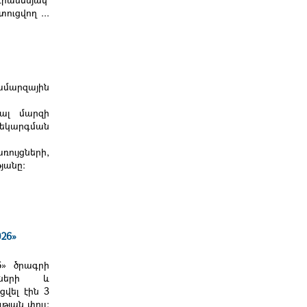
ւցվող ...
ամարզային
նալ մարզի
կարգման
ւյցների,
յանը։
26»
6» ծրագրի
դների և
վել էին 3
թյան փուլ։