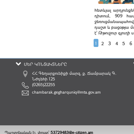
հետևյալ արդյունքն
դիտում, 909 հա
ջեռուցմանապահովո
դաշտ և բացօթյա մ
է՝ Թթուջուր գյուղի
1
2
3
4
5
6
ՄԵՐ ԿՈՆՏԱԿՏՆԵՐԸ
ՀՀ Գեղարքունիքի մարզ, ք. Ճամբարակ Գ.
Նժդեհի 125
(0265)22255
chambarak.gegharquniq@mta.gov.am
Պաշտոնական էլ. փոստ`
53729483@e-citizen.am