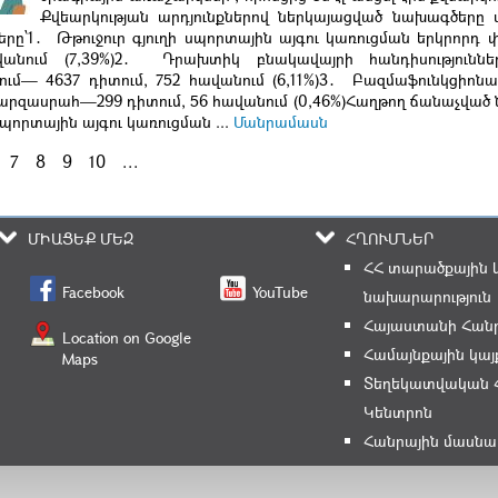
Քվեարկության արդյունքներով ներկայացված նախագծերը 
երը՝1․ Թթուջուր գյուղի սպորտային այգու կառուցման երկրորդ փ
վանում (7,39%)2․ Դրախտիկ բնակավայրի հանդիսությունն
ւմ— 4637 դիտում, 752 հավանում (6,11%)3․ Բազմաֆունկցիոնալ
արզասրահ—299 դիտում, 56 հավանում (0,46%)Հաղթող ճանաչված
 սպորտային այգու կառուցման ...
Մանրամասն
7
8
9
10
...
ՄԻԱՑԵՔ ՄԵԶ
ՀՂՈՒՄՆԵՐ
ՀՀ տարածքային 
Facebook
YouTube
նախարարություն
Հայաստանի Հանր
Location on Google
Համայնքային կայ
Maps
Տեղեկատվական 
Կենտրոն
Հանրային մասնա