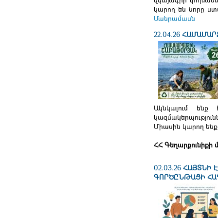
կարող են նորը ստ
Մանրամասն
22.04.26
ՀԱՄԱՄԱՐ
Ակնկալում ենք 
կազմակերպություն
Միասին կարող ենք
ՀՀ Գեղարքունիքի
02.03.26
ՀԱՅՏՆԻ 
ԳՈՐԾԸՆԹԱՑԻ ՀԱ