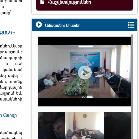
նոթանալու
Հաշվետվություններ
ւ և
ումը՝
Ավագանու նիստեր
 ԶԱՆԳԻ
ներ,Այսօր
րդանշում է
ճանապարհի
մբ և մեծ
օր կանգնած
ձեզ տվել է
ներ, որոնք
 մարդկային
աղթում եմ,
պատակների
ի մարզի
ականացնել
րացիայի և