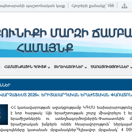
ապետարանի պաշտոնական կայք
Հյուրերի քանակը՝
166
ՔՈՒՆԻՔԻ ՄԱՐԶԻ ՃԱՄԲ
ՀԱՄԱՅՆՔ
ՀԱՄԱՅՆՔԱՅԻՆ ԳՈՒՅՔ
ՏԵՂԵԿԱՏՈՒՆԵՐ
ԾԱՌԱՅՈՒԹՅՈՒՆՆԵՐ
ՆՆԵՐ
 «ՎԱՐՉԱՖԵՍՏ 2026». ԵՐԻՏԱՍԱՐԴԱԿԱՆ ԵՐԱԺՇՏԱԿԱՆ ՓԱՌԱՏՈՆ
ՀՀ կառավարության աջակցությամբ ԿԳՄՍ նախարարությունը
է նոր hարթակ: Այն երաժշտության շուրջ միավորելու է 
երաժիշտներին ու ստեղծագործողներին:Փառատոնին մ
երաժշտական խմբերն ունեն հնարավորություն՝ ներկայան
ավագույնները կստանան մրցանակներ՝Գլխավոր մրցանակ՝ 4 0