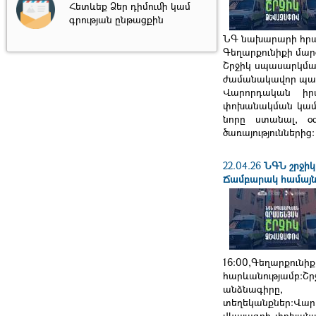
Հետևեք Ձեր դիմումի կամ
գրության ընթացքին
ՆԳ նախարարի հրամա
Գեղարքունիքի մա
Շրջիկ սպասարկմա
ժամանակավոր պաշ
Վարորդական իրա
փոխանակման կամ 
նորը ստանալ, օ
ծառայություններից։
22.04.26
ՆԳՆ շրջիկ
Ճամբարակ համայն
16:00,Գեղարք
հարևանությամբ։
անձնագիրը,
տեղեկանքներ։Վա
վկայագրի փոխանա