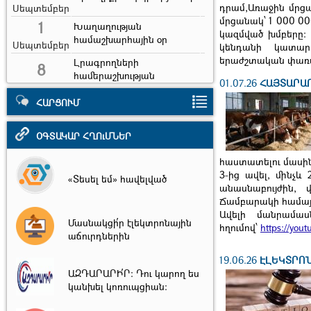
դրամ,Առաջին մրցա
Սեպտեմբեր
մրցանակ՝ 1 000 0
1
Խաղաղության
կազմված խմբերը:
համաշխարհային օր
Սեպտեմբեր
կենդանի կատար
երաժշտական փառատո
Լրագրողների
8
համերաշխության
01.07.26
ՀԱՅՏԱՐԱ
Սեպտեմբեր
միջազգային օր
ՀԱՐՑՈՒՄ
9
Գեղեցկության
համաշխարհային օր
Սեպտեմբեր
ՕԳՏԱԿԱՐ ՀՂՈւՄՆԵՐ
Ֆաշիզմի զոհերի
10
հիշատակի միջազգային
հաստատելու մասին»
Սեպտեմբեր
օր
3-ից ավել, մինչև
«Տեսել եմ» հավելված
անասնաբույժին,
21
Ճամբարակի համա
Անկախության տոն
Սեպտեմբեր
Ավելի մանրամաս
Մասնակցի՛ր էլեկտրոնային
հղումով՝
https://yo
1
Տարեցների
աճուրդներին
համաշխարհային օր
Հոկտեմբեր
19.06.26
ԷԼԵԿՏՐՈ
Կենդանիների
4
ԱԶԴԱՐԱՐԻ՛Ր։ Դու կարող ես
պաշտպանության
կանխել կոռուպցիան։
Հոկտեմբեր
համաշխարհային օր