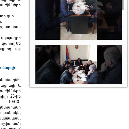
բաժինների
ատուցվի
․
։
ը, ստանալ
վկայագրի
 կարող են
ցվող այլ
ի մարզի
ականացնել
րացիայի և
բաժինների
իլի 23-ին
ը 10։00-
ետարանի
փոխանակել
յական,
հաշվառման
րասենյակ`