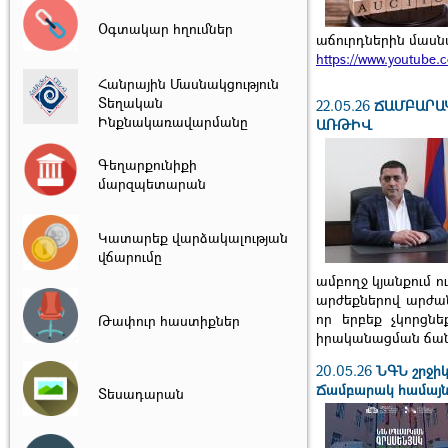
Օգտակար հղումներ
աճուրդներին մասնա
https://www.youtube
Հանրային Մասնակցություն
Տեղական
22.05.26
ՃԱՄԲԱՐԱ
Ինքնակառավարմանը
ԱՌԹԻՎ
Գեղարքունիքի
մարզպետարան
Կատարեք վարձակալության
վճարումը
ամբողջ կյանքում ո
արժեքներով արժան
որ երբեք չկորցն
Թափուր հաստիքներ
իրականացման ճան
20.05.26
ՆԳՆ շրջիկ
Ճամբարակ համայն
Տեսադարան