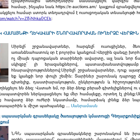
էլեկտրոնային աճուրդներին մասնակցելու կարգին ծա
համար, ինչպես նաև https://e-auctions.am/ կայքում գրանցվելո
կցելու համար ստորև տեղադրվում է ուսուցողական տեսանյութի հղ
.com/watch?v=Z8jNhka0CEk
։
Կ ՀԱՄԱՅՆՔԻ ՂԵԿԱՎԱՐԻ ՇՆՈՐՀԱՎՈՐԱԿԱՆ ՈՒՂԵՐՁԸ ՎԵՐՋԻՆ
Սիրելի՛ շրջանավարտներ, հարգելի՛ ուսուցիչներ, ծնող
առանձնահատուկ օր է բոլորիս կյանքում։Վերջին զանգը խորհ
ոչ միայն դպրոցական տարիների ավարտը, այլ նաև նոր 
սկիզբը՝ լի երազանքներով, պատասխանատվությա
հնարավորություններով։Սիրելի՛ շրջանավարտներ, դուք այս
եք կյանքի նոր փուլի շեմին։ Տարիներ շարունակ դպրոցը 
գիտելիք, դաստիարակություն, ընկերություն և հիշողություն
ւղեկցելու են ձեզ։ Վստահ եմ, որ ձեր ձեռք բերած գիտելիքներով ու
ապատվորեն ներկայացնելու եք մեր համայնքը, որտեղ էլ լինեք։Մ
եք հավատը ձեր ուժերի նկատմամբ, համարձակ լինեք ձեր ն
ապարհին և միշտ պահպանեք ...
Մանրամասն
 սպասարկման գրասենյակը ծառայություն կմատուցի Գեղարքունիք
քում
ՆԳՆ սպասարկման գրասենյակները շարունակում են իր
շրջիկ սպասարկում՝ քաղաքացիներին մատուցելով և՛ միգ