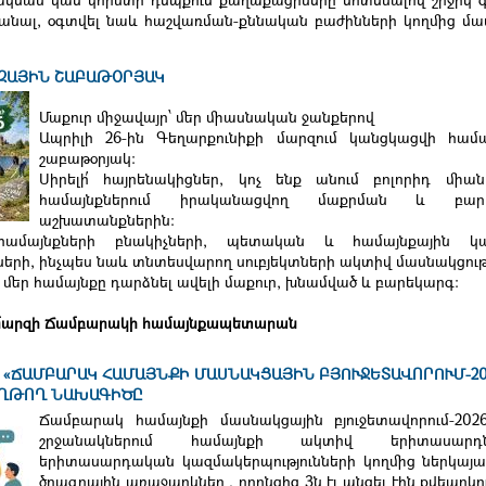
անալ, օգտվել նաև հաշվառման-քննական բաժինների կողմից մատո
ԶԱՅԻՆ ՇԱԲԱԹՕՐՅԱԿ
Մաքուր միջավայր՝ մեր միասնական ջանքերով
Ապրիլի 26-ին Գեղարքունիքի մարզում կանցկացվի համ
շաբաթօրյակ։
Սիրելի՛ հայրենակիցներ, կոչ ենք անում բոլորիդ միա
համայնքներում իրականացվող մաքրման և բարե
աշխատանքներին։
համայնքների բնակիչների, պետական և համայնքային կառո
ների, ինչպես նաև տնտեսվարող սուբյեկտների ակտիվ մասնակցութ
 մեր համայնքը դարձնել ավելի մաքուր, խնամված և բարեկարգ։
 մարզի Ճամբարակի համայնքապետարան
Է «ՃԱՄԲԱՐԱԿ ՀԱՄԱՅՆՔԻ ՄԱՍՆԱԿՑԱՅԻՆ ԲՅՈՒՋԵՏԱՎՈՐՈՒՄ-20
ՂԹՈՂ ՆԱԽԱԳԻԾԸ
Ճամբարակ համայնքի մասնակցային բյուջետավորում-202
շրջանակներում համայնքի ակտիվ երիտասար
երիտասարդական կազմակերպությունների կողմից ներկայաց
ծրագրային առաջարկներ , որոնցից 3ն էլ անցել էին քվեարկու