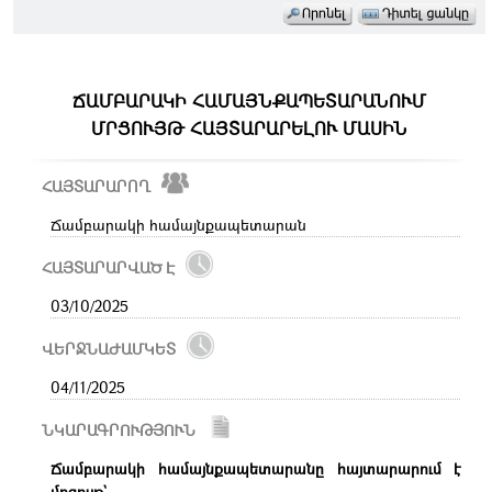
ՃԱՄԲԱՐԱԿԻ ՀԱՄԱՅՆՔԱՊԵՏԱՐԱՆՈՒՄ
ՄՐՑՈՒՅԹ ՀԱՅՏԱՐԱՐԵԼՈՒ ՄԱՍԻՆ
ՀԱՅՏԱՐԱՐՈՂ
Ճամբարակի համայնքապետարան
ՀԱՅՏԱՐԱՐՎԱԾ Է
03/10/2025
ՎԵՐՋՆԱԺԱՄԿԵՏ
04/11/2025
ՆԿԱՐԱԳՐՈՒԹՅՈՒՆ
Ճամբարակի համայնքապետարանը հայտարարում է
մրցույթ`