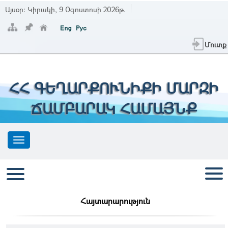
Այսօր:
Կիրակի, 9 Օգոստոսի 2026թ.
Մուտք
ՀՀ ԳԵՂԱՐՔՈՒՆԻՔԻ ՄԱՐԶԻ
ՃԱՄԲԱՐԱԿ ՀԱՄԱՅՆՔ
Հայտարարություն