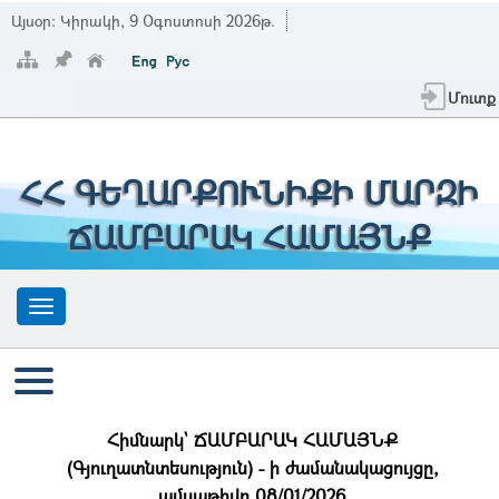
Այսօր:
Կիրակի, 9 Օգոստոսի 2026թ.
Մուտք
ՀՀ ԳԵՂԱՐՔՈՒՆԻՔԻ ՄԱՐԶԻ
ՃԱՄԲԱՐԱԿ ՀԱՄԱՅՆՔ
Հիմնարկ` ՃԱՄԲԱՐԱԿ ՀԱՄԱՅՆՔ
(Գյուղատնտեսություն) - ի ժամանակացույցը,
ամսաթիվը 08/01/2026