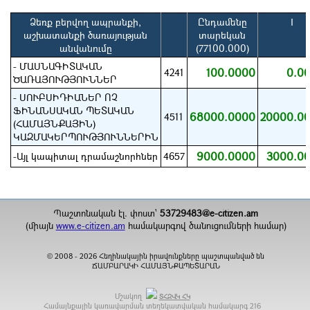
Ձեռք բերվող ապրանքի,
Ընդամենը
I
աշխատանքի ծառայության
տարեկան
անվանումը
(77100.000)
- ՄԱՍՆԱԳԻՏԱԿԱՆ
100.0000
0.0
4241
ԾԱՌԱՅՈՒԹՅՈՒՆՆԵՐ
- ՍՈՒԲՍԻԴԻԱՆԵՐ ՈՉ
ՖԻՆԱՆՍԱԿԱՆ ՊԵՏԱԿԱՆ
68000.0000
20000.0
4511
(ՀԱՄԱՅՆՔԱՅԻՆ)
ԿԱԶՄԱԿԵՐՊՈՒԹՅՈՒՆՆԵՐԻՆ
9000.0000
3000.0
-Այլ կապիտալ դրամաշնորհներ
4657
Պաշտոնական էլ. փոստ`
53729483@e-citizen.am
(միայն
www.e-citizen.am
համակարգով ծանուցումների համար)
2008 -
2026
Հեղինակային իրավունքները պաշտպանված են
©
ՃԱՄԲԱՐԱԿԻ ՀԱՄԱՅՆՔԱՊԵՏԱՐԱՆ
Մշակող
ՏՀԶՎԿ ՀԿ
Համայնքային կառավարման տեղեկատվական համակարգ
216