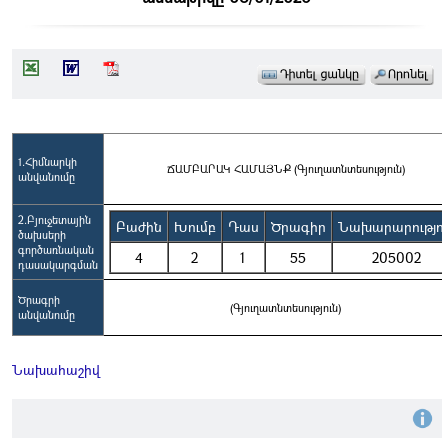
1.Հիմնարկի
ՃԱՄԲԱՐԱԿ ՀԱՄԱՅՆՔ (Գյուղատնտեսություն)
անվանումը
2.Բյուջետային
Բաժին
Խումբ
Դաս
Ծրագիր
Նախարարությու
ծախսերի
գործառնական
4
2
1
55
205002
դասակարգման
Ծրագրի
(Գյուղատնտեսություն)
անվանումը
Նախահաշիվ