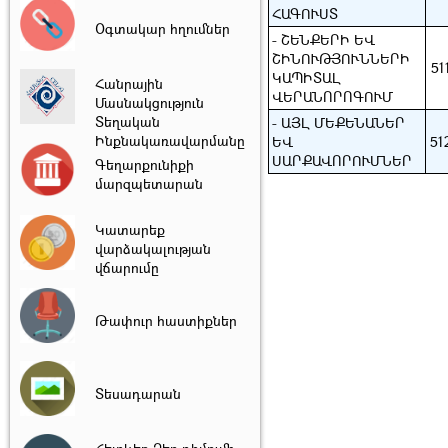
Հոկտեմբեր
օր
ՀԱԳՈՒՍՏ
Օգտակար հղումներ
Կենդանիների
- ՇԵՆՔԵՐԻ ԵՎ
4
պաշտպանության
ՇԻՆՈՒԹՅՈՒՆՆԵՐԻ
51
համաշխարհային
ԿԱՊԻՏԱԼ
Հոկտեմբեր
Հանրային
օր
ՎԵՐԱՆՈՐՈԳՈՒՄ
Մասնակցություն
Տեղական
- ԱՅԼ ՄԵՔԵՆԱՆԵՐ
Ինքնակառավարմանը
ԵՎ
51
ՍԱՐՔԱՎՈՐՈՒՄՆԵՐ
Գեղարքունիքի
մարզպետարան
Կատարեք
վարձակալության
վճարումը
Թափուր հաստիքներ
Տեսադարան