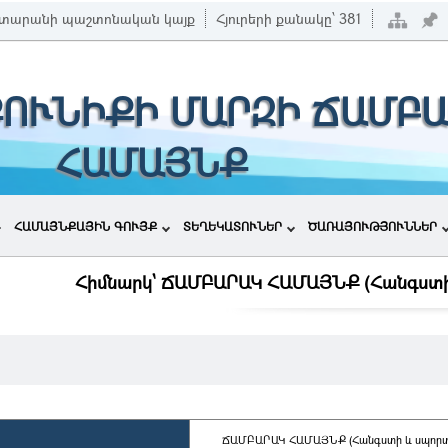
տարանի պաշտոնական կայք
Հյուրերի քանակը՝
381
ՔՈՒՆԻՔԻ ՄԱՐԶԻ ՃԱՄԲ
ՀԱՄԱՅՆՔ
ՀԱՄԱՅՆՔԱՅԻՆ ԳՈՒՅՔ
ՏԵՂԵԿԱՏՈՒՆԵՐ
ԾԱՌԱՅՈՒԹՅՈՒՆՆԵՐ
Հիմնարկ` ՃԱՄԲԱՐԱԿ ՀԱՄԱՅՆՔ (Հանգստի և 
ՃԱՄԲԱՐԱԿ ՀԱՄԱՅՆՔ (Հանգստի և սպորտի 