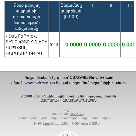
Ձեռք բերվող
Ընդամենը
I
II
III
ապրանքի,
տարեկան
աշխատանքի
(0.000)
ծառայության
անվանումը
- ՇԵՆՔԵՐԻ ԵՎ
ՇԻՆՈՒԹՅՈՒՆՆԵՐԻ
0.0000
0.0000
0.0000
0.000
5113
ԿԱՊԻՏԱԼ
ՎԵՐԱՆՈՐՈԳՈՒՄ
Պաշտոնական էլ. փոստ`
53729483@e-citizen.am
(միայն
www.e-citizen.am
համակարգով ծանուցումների համար)
2008 -
2026
Հեղինակային իրավունքները պաշտպանված են
©
ՃԱՄԲԱՐԱԿԻ ՀԱՄԱՅՆՔԱՊԵՏԱՐԱՆ
Մշակող
ՏՀԶՎԿ ՀԿ
Համայնքային կառավարման տեղեկատվական համակարգ
216
ԲԿԳ Մրցանակ 2015 - OGP Award 2015