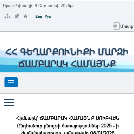
Այսօր:
Կիրակի, 9 Օգոստոսի 2026թ.
Մուտք
ՀՀ ԳԵՂԱՐՔՈՒՆԻՔԻ ՄԱՐԶԻ
ՃԱՄԲԱՐԱԿ ՀԱՄԱՅՆՔ
Հիմնարկ` ՃԱՄԲԱՐԱԿ ՀԱՄԱՅՆՔ ՍՈՒԲՎԵՆ
Ընդհանուր բնույթի ծառայություններ 2025 - ի
ժամանակացույցը, ամսաթիվը 08/01/2026