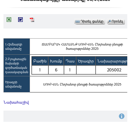
1.Հիմնարկի
ՃԱՄԲԱՐԱԿ ՀԱՄԱՅՆՔ ՍՈՒԲՎԵՆ Ընդհանուր բնույթի
անվանումը
ծառայություններ 2025
2.Բյուջետային
Բաժին
Խումբ
Դաս
Ծրագիր
Նախարարությու
ծախսերի
գործառնական
1
6
1
205002
դասակարգման
Ծրագրի
ՍՈՒԲՎԵՆ Ընդհանուր բնույթի ծառայություններ 2025
անվանումը
Նախահաշիվ