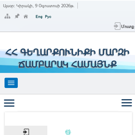
Այսօր:
Կիրակի, 9 Օգոստոսի 2026թ.
Մուտք
ՀՀ ԳԵՂԱՐՔՈՒՆԻՔԻ ՄԱՐԶԻ
ՃԱՄԲԱՐԱԿ ՀԱՄԱՅՆՔ