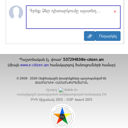
×
Պաշտոնական էլ. փոստ`
53729483@e-citizen.am
(միայն
www.e-citizen.am
համակարգով ծանուցումների համար)
2008 -
2026
Հեղինակային իրավունքները պաշտպանված են
©
ՃԱՄԲԱՐԱԿԻ ՀԱՄԱՅՆՔԱՊԵՏԱՐԱՆ
Մշակող
ՏՀԶՎԿ ՀԿ
Համայնքային կառավարման տեղեկատվական համակարգ
216
ԲԿԳ Մրցանակ 2015 - OGP Award 2015