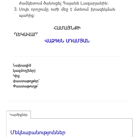
ժամկետում ծանուցել Գայանե Լազարյանին։
Սույն որոշումը ուժի մեջ է մտնում իրազեկման
պահից։
ՀԱՄԱՅՆՔԻ
ՂԵԿԱՎԱՐ՝
ՎԱԶԳԵՆ ԱԴԱՄՅԱՆ
Նախագիծ
կազմող(ներ)
Կից
փաստաթղթեր՝
Փաստաթուղթ՝
Կարծիքներ
Մեկնաբանություններ