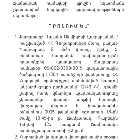
Ճամբարակ համայնքի բյուջեի նկատմամբ
չկատարված հարկային պարտավորությունների
վերաբերյալ.
Ո Ր Ո Շ Ո Ւ Մ Ե Մ՝
Քաղաքացի Գայանե Մամիկոնի Լազարյանին /
հաշվառված` ՀՀ Գեղարքունիքի մարզ, քաղաք
Ճամբարակ, Տ. մեծի փողոց, 7շենք, 5
բնակարան հասցեում/ սեփականության
իրավունքով պատկանող Ճամբարակ
համայնքի 05-002-0309-0015 կադաստրային
ծածկագրով 1.7204 հա անջրդի վարելահողը ՀՀ
Հարկային օրենսգրքով սահմանված կարգով
անշարժ գույքի ընդհամենը՝ 12143 ՀՀ դրամի
չափով հարկ վճարելու պարտականությունը
չկատարելու փաստի առթիվ հարուցել
վարչական վարույթ և իրականացնել
քննարկում 2025 թվականի օգոստոսի 18-ին
ժամը 10:45-ին ք. Ճամբարակ, Գարեգին
Նժդեհի 125 հասցեում, Ճամբարակի
համայնքապետարանի շենքում:
Հարուցված վարչական վարույթի մասին եռօրյա