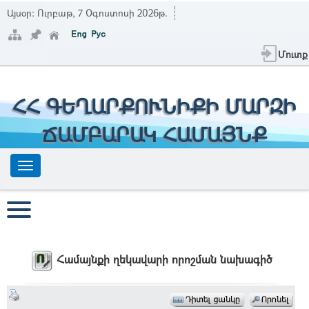
Այսօր:
Ուրբաթ, 7 Օգոստոսի 2026թ.
Մուտք
ՀՀ ԳԵՂԱՐՔՈՒՆԻՔԻ ՄԱՐԶԻ
ՃԱՄԲԱՐԱԿ ՀԱՄԱՅՆՔ
Համայնքի ղեկավարի որոշման նախագիծ