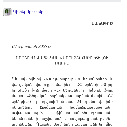
Դիտել Որոշումը
ՆԱԽԱԳԻԾ
07 օգոստոսի 2025 թ.
ՈՐՈՇՈՒՄ ՎԱՐՉԱԿԱՆ ՎԱՐՈՒՅԹ ՀԱՐՈՒՑԵԼՈՒ
ՄԱՍԻՆ
Ղեկավարվելով «Վարչարարության հիմունքների և
վարչական վարույթի մասին» ՀՀ օրենքի 30-րդ
հոդվածի 1-ին մասի «բ» ենթակետի հիմքով, 3-րդ
մասով, «Տեղական ինքնակառավարման մասին» ՀՀ
օրենքի 35-րդ հոդվածի 1-ին մասի 24-րդ կետով, հիմք
ընդունելով Ճամբարակ համայնքապետարանի
աշխատակազմի ֆինանսատնտեսագիտական,
եկամուտների հաշվառման և հավաքագրման բաժնի
տեղեկանքը Գայանե Մամիկոնի Լազարյանի կողմից