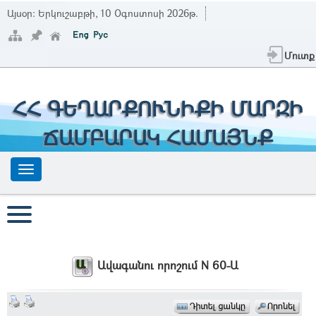
Այսօր:
Երկուշաբթի, 10 Օգոստոսի 2026թ.
Մուտք
ՀՀ ԳԵՂԱՐՔՈՒՆԻՔԻ ՄԱՐԶԻ
ՃԱՄԲԱՐԱԿ ՀԱՄԱՅՆՔ
Ավագանու որոշում N 60-Ա