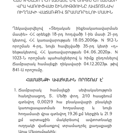
ՀԱՆԴԻՍԱՑՈՂ ՀՈՂԱՄԱՍԸ ԵՎ ՆՈՒՅՆ ՀՈՂԱՄԱՍԻ
ՎՐԱ ԿԱՌՈՒՑՎԱԾ ՇԻՆՈՒԹՅՈՒՆԸ /ԱՎՏՈՏՆԱԿ/
ՈՒՂՂԱԿԻ ՎԱՃԱՌՔՈՎ ՏՐԱՄԱԴՐԵԼՈՒ ՄԱՍԻՆ
Ղեկավարվելով «Տեղական ինքնակառավարման
մասին» ՀՀ օրենքի 18-րդ հոդվածի 1-ին մասի 21-րդ
կետով, ՀՀ կառավարության 18.05.2006թ. N 912-Ն
որոշման 4-րդ, նույն հավելվածի 35-րդ կետի «դ»
ենթակետով, ՀՀ կառավարության 04․06․2020թ․ N
1023-Ն որոշման պահանջներով և հիմք ընդունելով
Ճամբարակ համայնքի ղեկավարի 04.12.2023թ. թիվ
841-Ա որոշումը.
ՀԱՄԱՅՆՔԻ ԱՎԱԳԱՆԻՆ ՈՐՈՇՈւՄ Է՝
Ճամբարակ համայնքի սեփականություն
հանդիսացող, Տ․ Մեծի փող. 2/10 հասցեում
գտնվող 0,00219 հա բնակավայրի բնակելի
կառուցապատման հողամասը և նույն
հողամասի վրա գտնվող 19.26 քմ ներքին և 21.9
քմ արտաքին մակերեսով ավտոտնակը
ուղղակի վաճառքով տրամադրել քաղաքացի
Արա Մելքումյանին: