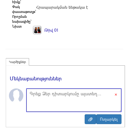
հիմք՝
Փակ
Հրապարակման ենթակա է
փաստաթուղթ՝
Որոշման
նախագիծը՝
Նիստ
Թիվ 01
Կարծիքներ
Մեկնաբանություններ
×