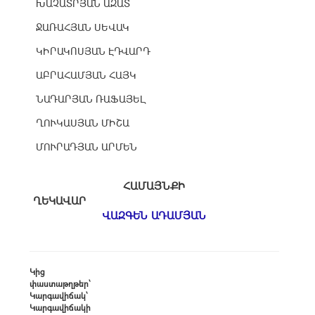
ԽԱՉԱՏՐՅԱՆ ԱԶԱՏ
ՋԱՌԱՀՅԱՆ ՍԵՎԱԿ
ԿԻՐԱԿՈՍՅԱՆ ԷԴՎԱՐԴ
ԱԲՐԱՀԱՄՅԱՆ ՀԱՅԿ
ՆԱԴԱՐՅԱՆ ՌԱՖԱՅԵԼ
ՂՈՒԿԱՍՅԱՆ ՄԻՇԱ
ՄՈՒՐԱԴՅԱՆ ԱՐՄԵՆ
ՀԱՄԱՅՆՔԻ
ՂԵԿԱՎԱՐ
ՎԱԶԳԵՆ ԱԴԱՄՅԱՆ
Կից
փաստաթղթեր՝
Կարգավիճակ՝
Կարգավիճակի