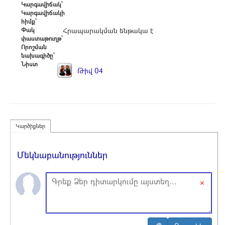
Կարգավիճակ՝
Կարգավիճակի
հիմք՝
Փակ
Հրապարակման ենթակա է
փաստաթուղթ՝
Որոշման
նախագիծը՝
Նիստ
Թիվ 04
Կարծիքներ
Մեկնաբանություններ
×