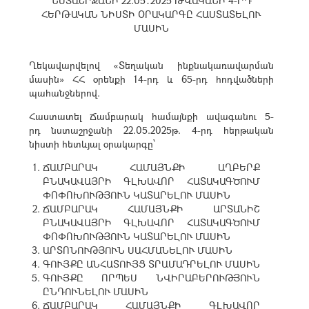
ՆՍՏԱՇՐՋԱՆԻ 22.05․2025 ԹՎԱԿԱՆԻ 4-ՐԴ
ՀԵՐԹԱԿԱՆ ՆԻՍՏԻ ՕՐԱԿԱՐԳԸ ՀԱՍՏԱՏԵԼՈՒ
ՄԱՍԻՆ
Ղեկավարվելով «Տեղական ինքնակառավարման
մասին» ՀՀ օրենքի 14-րդ և 65-րդ հոդվածների
պահանջներով.
Հաստատել Ճամբարակ համայնքի ավագանու 5-
րդ նստաշրջանի 22.05.2025թ. 4-րդ հերթական
նիստի հետևյալ օրակարգը՝
ՃԱՄԲԱՐԱԿ ՀԱՄԱՅՆՔԻ ԱՂԲԵՐՔ
ԲՆԱԿԱՎԱՅՐԻ ԳԼԽԱՎՈՐ ՀԱՏԱԿԱԳԾՈՒՄ
ՓՈՓՈԽՈՒԹՅՈՒՆ ԿԱՏԱՐԵԼՈՒ ՄԱՍԻՆ
ՃԱՄԲԱՐԱԿ ՀԱՄԱՅՆՔԻ ԱՐՏԱՆԻՇ
ԲՆԱԿԱՎԱՅՐԻ ԳԼԽԱՎՈՐ ՀԱՏԱԿԱԳԾՈՒՄ
ՓՈՓՈԽՈՒԹՅՈՒՆ ԿԱՏԱՐԵԼՈՒ ՄԱՍԻՆ
ԱՐՏՈՆՈՒԹՅՈՒՆ ՍԱՀՄԱՆԵԼՈՒ ՄԱՍԻՆ
ԳՈՒՅՔԸ ԱՆՀԱՏՈՒՅՑ ՏՐԱՄԱԴՐԵԼՈՒ ՄԱՍԻՆ
ԳՈՒՅՔԸ ՈՐՊԵՍ ՆՎԻՐԱԲԵՐՈՒԹՅՈՒՆ
ԸՆԴՈՒՆԵԼՈՒ ՄԱՍԻՆ
ՃԱՄԲԱՐԱԿ ՀԱՄԱՅՆՔԻ ԳԼԽԱՎՈՐ