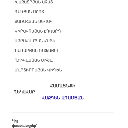
ԽԱՉԱՏՐՅԱՆ ԱԶԱՏ
ԳԱԳՅԱՆ ԱՇՈՏ
ՋԱՌԱՀՅԱՆ ՍԵՎԱԿ
ԿԻՐԱԿՈՍՅԱՆ ԷԴՎԱՐԴ
ԱԲՐԱՀԱՄՅԱՆ ՀԱՅԿ
ՆԱԴԱՐՅԱՆ ՌԱՖԱՅԵԼ
ՂՈՒԿԱՍՅԱՆ ՄԻՇԱ
ՄԱՐՏԻՐՈՍՅԱՆ ՎԻԳԵՆ
ՀԱՄԱՅՆՔԻ
ՂԵԿԱՎԱՐ
ՎԱԶԳԵՆ ԱԴԱՄՅԱՆ
Կից
փաստաթղթեր՝