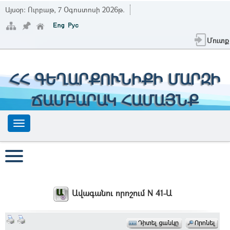
Այսօր:
Ուրբաթ, 7 Օգոստոսի 2026թ.
Մուտք
ՀՀ ԳԵՂԱՐՔՈՒՆԻՔԻ ՄԱՐԶԻ
ՃԱՄԲԱՐԱԿ ՀԱՄԱՅՆՔ
Ավագանու որոշում N 41-Ա