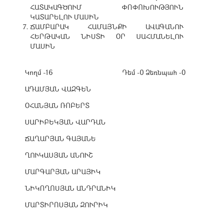
ՀԱՏԱԿԱԳԾՈՒՄ ՓՈՓՈԽՈՒԹՅՈՒՆ
ԿԱՏԱՐԵԼՈՒ ՄԱՍԻՆ
ՃԱՄԲԱՐԱԿ ՀԱՄԱՅՆՔԻ ԱՎԱԳԱՆՈՒ
ՀԵՐԹԱԿԱՆ ՆԻՍՏԻ ՕՐ ՍԱՀՄԱՆԵԼՈՒ
ՄԱՍԻՆ
Կողմ -16
Դեմ -0
Ձեռնպահ -0
ԱԴԱՄՅԱՆ ՎԱԶԳԵՆ
ՕՀԱՆՅԱՆ ՌՈԲԵՐՏ
ՍԱՐԻԲԵԿՅԱՆ ՎԱՐԴԱՆ
ՃԱՂԱՐՅԱՆ ԳԱՅԱՆԵ
ՂՈՒԿԱՍՅԱՆ ԱՆՈՒՇ
ՄԱՐԳԱՐՅԱՆ ԱՐԱՅԻԿ
ՆԻԿՈՂՈՍՅԱՆ ԱՆԴՐԱՆԻԿ
ՄԱՐՏԻՐՈՍՅԱՆ ԶՈՒՐԻԿ