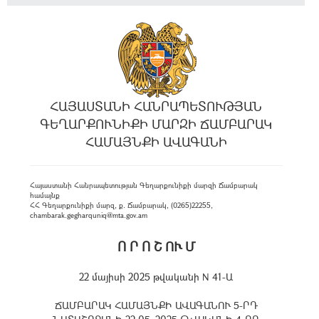
ՀԱՅԱՍՏԱՆԻ ՀԱՆՐԱՊԵՏՈՒԹՅԱՆ
ԳԵՂԱՐՔՈՒՆԻՔԻ ՄԱՐԶԻ ՃԱՄԲԱՐԱԿ
ՀԱՄԱՅՆՔԻ ԱՎԱԳԱՆԻ
Հայաստանի Հանրապետության Գեղարքունիքի մարզի Ճամբարակ
համայնք
ՀՀ Գեղարքունիքի մարզ, ք. Ճամբարակ, (0265)22255,
chambarak.gegharquniq@mta.gov.am
Ո Ր Ո Շ ՈՒ Մ
22 մայիսի 2025 թվականի N 41-Ա
ՃԱՄԲԱՐԱԿ ՀԱՄԱՅՆՔԻ ԱՎԱԳԱՆՈՒ 5-ՐԴ