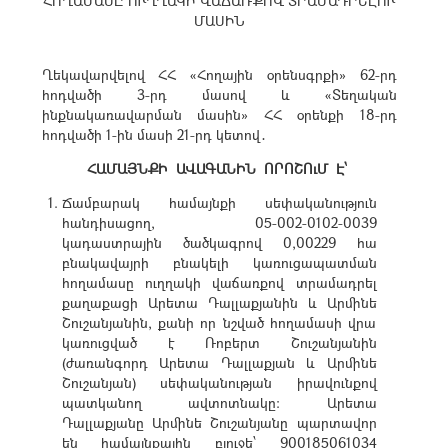
ՀՈՂԱՄԱՍԸ ՈՒՂՂԱԿԻ ՎԱՃԱՌՔՈՎ ՏՐԱՄԱԴՐԵԼՈՒ
ՄԱՍԻՆ
Ղեկավարվելով ՀՀ «Հողային օրենսգրքի» 62-րդ
հոդվածի 3-րդ մասով և «Տեղական
ինքնակառավարման մասին» ՀՀ օրենքի 18-րդ
հոդվածի 1-ին մասի 21-րդ կետով․
ՀԱՄԱՅՆՔԻ ԱՎԱԳԱՆԻՆ ՈՐՈՇՈւՄ Է՝
Ճամբարակ համայնքի սեփականություն
հանդիսացող, 05-002-0102-0039
կադաստրային ծածկագրով 0,00229 հա
բնակավայրի բնակելի կառուցապատման
հողամասը ուղղակի վաճառքով տրամադրել
քաղաքացի Արետա Դալլաքյանին և Արմինե
Շուշանյանին, քանի որ նշված հողամասի վրա
կառուցված է Ռոբերտ Շուշանյանին
(ժառանգորդ Արետա Դալլաքյան և Արմինե
Շուշանյան) սեփականության իրավունքով
պատկանող ավտոտնակը։ Արետա
Դալլաքյանը Արմինե Շուշանյանը պարտավոր
են համայնքային բյուջե՝ 900185061034