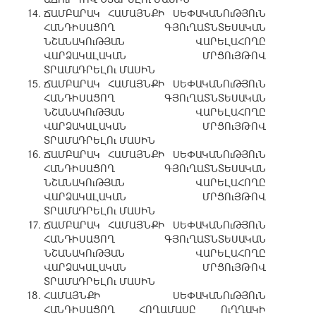
ՃԱՄԲԱՐԱԿ ՀԱՄԱՅՆՔԻ ՍԵՓԱԿԱՆՈւԹՅՈւՆ
ՀԱՆԴԻՍԱՑՈՂ ԳՅՈւՂԱՏՆՏԵՍԱԿԱՆ
ՆՇԱՆԱԿՈւԹՅԱՆ ՎԱՐԵԼԱՀՈՂԸ
ՎԱՐՁԱԿԱԼԱԿԱՆ ՄՐՑՈւՅԹՈՎ
ՏՐԱՄԱԴՐԵԼՈւ ՄԱՍԻՆ
ՃԱՄԲԱՐԱԿ ՀԱՄԱՅՆՔԻ ՍԵՓԱԿԱՆՈւԹՅՈւՆ
ՀԱՆԴԻՍԱՑՈՂ ԳՅՈւՂԱՏՆՏԵՍԱԿԱՆ
ՆՇԱՆԱԿՈւԹՅԱՆ ՎԱՐԵԼԱՀՈՂԸ
ՎԱՐՁԱԿԱԼԱԿԱՆ ՄՐՑՈւՅԹՈՎ
ՏՐԱՄԱԴՐԵԼՈւ ՄԱՍԻՆ
ՃԱՄԲԱՐԱԿ ՀԱՄԱՅՆՔԻ ՍԵՓԱԿԱՆՈւԹՅՈւՆ
ՀԱՆԴԻՍԱՑՈՂ ԳՅՈւՂԱՏՆՏԵՍԱԿԱՆ
ՆՇԱՆԱԿՈւԹՅԱՆ ՎԱՐԵԼԱՀՈՂԸ
ՎԱՐՁԱԿԱԼԱԿԱՆ ՄՐՑՈւՅԹՈՎ
ՏՐԱՄԱԴՐԵԼՈւ ՄԱՍԻՆ
ՃԱՄԲԱՐԱԿ ՀԱՄԱՅՆՔԻ ՍԵՓԱԿԱՆՈւԹՅՈւՆ
ՀԱՆԴԻՍԱՑՈՂ ԳՅՈւՂԱՏՆՏԵՍԱԿԱՆ
ՆՇԱՆԱԿՈւԹՅԱՆ ՎԱՐԵԼԱՀՈՂԸ
ՎԱՐՁԱԿԱԼԱԿԱՆ ՄՐՑՈւՅԹՈՎ
ՏՐԱՄԱԴՐԵԼՈւ ՄԱՍԻՆ
ՀԱՄԱՅՆՔԻ ՍԵՓԱԿԱՆՈւԹՅՈւՆ
ՀԱՆԴԻՍԱՑՈՂ ՀՈՂԱՄԱՍԸ ՈւՂՂԱԿԻ