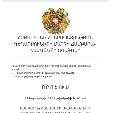
ՀԱՅԱՍՏԱՆԻ ՀԱՆՐԱՊԵՏՈՒԹՅԱՆ
ԳԵՂԱՐՔՈՒՆԻՔԻ ՄԱՐԶԻ ՃԱՄԲԱՐԱԿ
ՀԱՄԱՅՆՔԻ ԱՎԱԳԱՆԻ
Հայաստանի Հանրապետության Գեղարքունիքի մարզի Ճամբարակ
համայնք
ՀՀ Գեղարքունիքի մարզ, ք. Ճամբարակ, (0265)22255,
chambarak.gegharquniq@mta.gov.am
Ո Ր Ո Շ ՈՒ Մ
23 նոյեմբերի 2023 թվականի N 186-Ա
ՃԱՄԲԱՐԱԿ ՀԱՄԱՅՆՔԻ ԱՎԱԳԱՆՈւ 2-ՐԴ