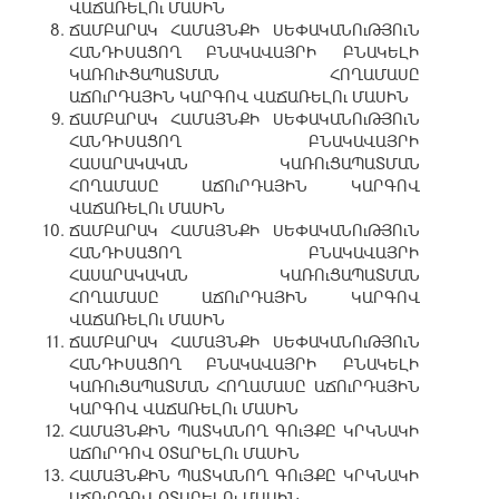
ՎԱՃԱՌԵԼՈւ ՄԱՍԻՆ
ՃԱՄԲԱՐԱԿ ՀԱՄԱՅՆՔԻ ՍԵՓԱԿԱՆՈւԹՅՈւՆ
ՀԱՆԴԻՍԱՑՈՂ ԲՆԱԿԱՎԱՅՐԻ ԲՆԱԿԵԼԻ
ԿԱՌՈւՒՑԱՊԱՏՄԱՆ ՀՈՂԱՄԱՍԸ
ԱՃՈւՐԴԱՅԻՆ ԿԱՐԳՈՎ ՎԱՃԱՌԵԼՈւ ՄԱՍԻՆ
ՃԱՄԲԱՐԱԿ ՀԱՄԱՅՆՔԻ ՍԵՓԱԿԱՆՈւԹՅՈւՆ
ՀԱՆԴԻՍԱՑՈՂ ԲՆԱԿԱՎԱՅՐԻ
ՀԱՍԱՐԱԿԱԿԱՆ ԿԱՌՈւՑԱՊԱՏՄԱՆ
ՀՈՂԱՄԱՍԸ ԱՃՈւՐԴԱՅԻՆ ԿԱՐԳՈՎ
ՎԱՃԱՌԵԼՈւ ՄԱՍԻՆ
ՃԱՄԲԱՐԱԿ ՀԱՄԱՅՆՔԻ ՍԵՓԱԿԱՆՈւԹՅՈւՆ
ՀԱՆԴԻՍԱՑՈՂ ԲՆԱԿԱՎԱՅՐԻ
ՀԱՍԱՐԱԿԱԿԱՆ ԿԱՌՈւՑԱՊԱՏՄԱՆ
ՀՈՂԱՄԱՍԸ ԱՃՈւՐԴԱՅԻՆ ԿԱՐԳՈՎ
ՎԱՃԱՌԵԼՈւ ՄԱՍԻՆ
ՃԱՄԲԱՐԱԿ ՀԱՄԱՅՆՔԻ ՍԵՓԱԿԱՆՈւԹՅՈւՆ
ՀԱՆԴԻՍԱՑՈՂ ԲՆԱԿԱՎԱՅՐԻ ԲՆԱԿԵԼԻ
ԿԱՌՈւՑԱՊԱՏՄԱՆ ՀՈՂԱՄԱՍԸ ԱՃՈւՐԴԱՅԻՆ
ԿԱՐԳՈՎ ՎԱՃԱՌԵԼՈւ ՄԱՍԻՆ
ՀԱՄԱՅՆՔԻՆ ՊԱՏԿԱՆՈՂ ԳՈւՅՔԸ ԿՐԿՆԱԿԻ
ԱՃՈւՐԴՈՎ ՕՏԱՐԵԼՈւ ՄԱՍԻՆ
ՀԱՄԱՅՆՔԻՆ ՊԱՏԿԱՆՈՂ ԳՈւՅՔԸ ԿՐԿՆԱԿԻ
ԱՃՈւՐԴՈՎ ՕՏԱՐԵԼՈւ ՄԱՍԻՆ