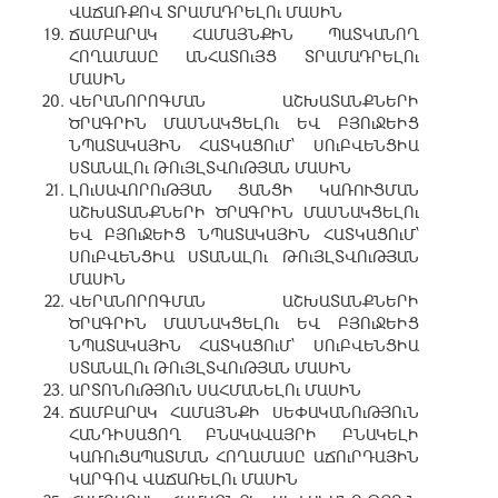
ՎԱՃԱՌՔՈՎ ՏՐԱՄԱԴՐԵԼՈւ ՄԱՍԻՆ
ՃԱՄԲԱՐԱԿ ՀԱՄԱՅՆՔԻՆ ՊԱՏԿԱՆՈՂ
ՀՈՂԱՄԱՍԸ ԱՆՀԱՏՈւՅՑ ՏՐԱՄԱԴՐԵԼՈւ
ՄԱՍԻՆ
ՎԵՐԱՆՈՐՈԳՄԱՆ ԱՇԽԱՏԱՆՔՆԵՐԻ
ԾՐԱԳՐԻՆ ՄԱՍՆԱԿՑԵԼՈւ ԵՎ ԲՅՈւՋԵԻՑ
ՆՊԱՏԱԿԱՅԻՆ ՀԱՏԿԱՑՈւՄ՝ ՍՈւԲՎԵՆՑԻԱ
ՍՏԱՆԱԼՈւ ԹՈւՅԼՏՎՈւԹՅԱՆ ՄԱՍԻՆ
ԼՈւՍԱՎՈՐՈւԹՅԱՆ ՑԱՆՑԻ ԿԱՌՈՒՑՄԱՆ
ԱՇԽԱՏԱՆՔՆԵՐԻ ԾՐԱԳՐԻՆ ՄԱՍՆԱԿՑԵԼՈւ
ԵՎ ԲՅՈւՋԵԻՑ ՆՊԱՏԱԿԱՅԻՆ ՀԱՏԿԱՑՈւՄ՝
ՍՈւԲՎԵՆՑԻԱ ՍՏԱՆԱԼՈւ ԹՈւՅԼՏՎՈւԹՅԱՆ
ՄԱՍԻՆ
ՎԵՐԱՆՈՐՈԳՄԱՆ ԱՇԽԱՏԱՆՔՆԵՐԻ
ԾՐԱԳՐԻՆ ՄԱՍՆԱԿՑԵԼՈւ ԵՎ ԲՅՈւՋԵԻՑ
ՆՊԱՏԱԿԱՅԻՆ ՀԱՏԿԱՑՈւՄ՝ ՍՈւԲՎԵՆՑԻԱ
ՍՏԱՆԱԼՈւ ԹՈւՅԼՏՎՈւԹՅԱՆ ՄԱՍԻՆ
ԱՐՏՈՆՈւԹՅՈւՆ ՍԱՀՄԱՆԵԼՈւ ՄԱՍԻՆ
ՃԱՄԲԱՐԱԿ ՀԱՄԱՅՆՔԻ ՍԵՓԱԿԱՆՈւԹՅՈւՆ
ՀԱՆԴԻՍԱՑՈՂ ԲՆԱԿԱՎԱՅՐԻ ԲՆԱԿԵԼԻ
ԿԱՌՈւՑԱՊԱՏՄԱՆ ՀՈՂԱՄԱՍԸ ԱՃՈւՐԴԱՅԻՆ
ԿԱՐԳՈՎ ՎԱՃԱՌԵԼՈւ ՄԱՍԻՆ