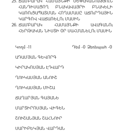
ՃԱՄԲԱՐԱԿ ՀԱՄԱՅՆՔԻ ՍԵՓԱԿԱՆՈւԹՅՈւՆ
ՀԱՆԴԻՍԱՑՈՂ ԲՆԱԿԱՎԱՅՐԻ ԲՆԱԿԵԼԻ
ԿԱՌՈւՑԱՊԱՏՄԱՆ ՀՈՂԱՄԱՍԸ ԱՃՈւՐԴԱՅԻՆ
ԿԱՐԳՈՎ ՎԱՃԱՌԵԼՈւ ՄԱՍԻՆ
ՃԱՄԲԱՐԱԿ ՀԱՄԱՅՆՔԻ ԱՎԱԳԱՆՈւ
ՀԵՐԹԱԿԱՆ ՆԻՍՏԻ ՕՐ ՍԱՀՄԱՆԵԼՈւ ՄԱՍԻՆ
Կողմ -11
Դեմ -0
Ձեռնպահ -0
ԱԴԱՄՅԱՆ ԳԵՎՈՐԳ
ԿԻՐԱԿՈՍՅԱՆ ԷԴՎԱՐԴ
ՂՈՒԿԱՍՅԱՆ ԱՆՈՒՇ
ՂՈՒԿԱՍՅԱՆ ՄԻՇԱ
ՃԱՂԱՐՅԱՆ ԳԱՅԱՆԵ
ՄԱՐՏԻՐՈՍՅԱՆ ՎԻԳԵՆ
ՇՈՒՇԱՆՅԱՆ ՇԱՀՆՈՒՐ
ՍԱՐԻԲԵԿՅԱՆ ՎԱՐԴԱՆ