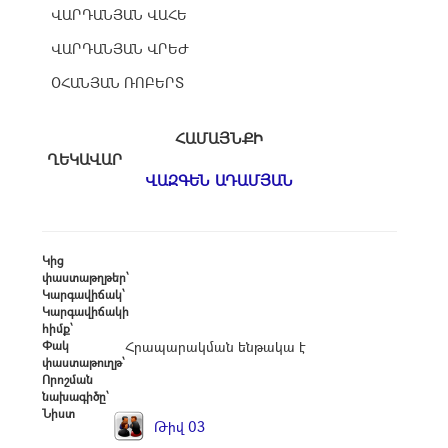
ՎԱՐԴԱՆՅԱՆ ՎԱՀԵ
ՎԱՐԴԱՆՅԱՆ ՎՐԵԺ
ՕՀԱՆՅԱՆ ՌՈԲԵՐՏ
ՀԱՄԱՅՆՔԻ
ՂԵԿԱՎԱՐ
ՎԱԶԳԵՆ ԱԴԱՄՅԱՆ
Կից
փաստաթղթեր՝
Կարգավիճակ՝
Կարգավիճակի
հիմք՝
Փակ
Հրապարակման ենթակա է
փաստաթուղթ՝
Որոշման
նախագիծը՝
Նիստ
Թիվ 03