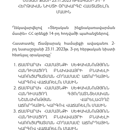
ՆՍՏԱՇՐՋԱՆԻ 23.11.2023 ԹՎԱԿԱՆԻ 3-ՐԴ
ՀԵՐԹԱԿԱՆ ՆԻՍՏԻ ՕՐԱԿԱՐԳԸ ՀԱՍՏԱՏԵԼՈւ
ՄԱՍԻՆ
Ղեկավարվելով «Տեղական ինքնակառավարման
մասին» ՀՀ օրենքի 14-րդ հոդվածի պահանջներով.
Հաստատել Ճամբարակ համայնքի ավագանու 2-
րդ նստաշրջանի 23.11․2023թ. 3-րդ հերթական նիստի
հետևյալ օրակարգը՝
ՃԱՄԲԱՐԱԿ ՀԱՄԱՅՆՔԻ ՍԵՓԱԿԱՆՈւԹՅՈւՆ
ՀԱՆԴԻՍԱՑՈՂ ԲՆԱԿԱՎԱՅՐԻ ԲՆԱԿԵԼԻ
ԿԱՌՈւՑԱՊԱՏՄԱՆ ՀՈՂԱՄԱՍԸ ԱՃՈւՐԴԱՅԻՆ
ԿԱՐԳՈՎ ՎԱՃԱՌԵԼՈւ ՄԱՍԻՆ
ՃԱՄԲԱՐԱԿ ՀԱՄԱՅՆՔԻ ՍԵՓԱԿԱՆՈւԹՅՈւՆ
ՀԱՆԴԻՍԱՑՈՂ ԳՅՈւՂԱՏՆՏԵՍԱԿԱՆ
ՆՇԱՆԱԿՈւԹՅԱՆ ՎԱՐԵԼԱՀՈՂԸ
ԱՃՈւՐԴԱՅԻՆ ԿԱՐԳՈՎ ՎԱՃԱՌԵԼՈւ ՄԱՍԻՆ
ՃԱՄԲԱՐԱԿ ՀԱՄԱՅՆՔԻ ՍԵՓԱԿԱՆՈւԹՅՈւՆ
ՀԱՆԴԻՍԱՑՈՂ ԲՆԱԿԱՎԱՅՐԻ ԲՆԱԿԵԼԻ
ԿԱՌՈւՑԱՊԱՏՄԱՆ ՀՈՂԱՄԱՍԸ ԱՃՈւՐԴԱՅԻՆ
ԿԱՐԳՈՎ ՎԱՃԱՌԵԼՈւ ՄԱՍԻՆ