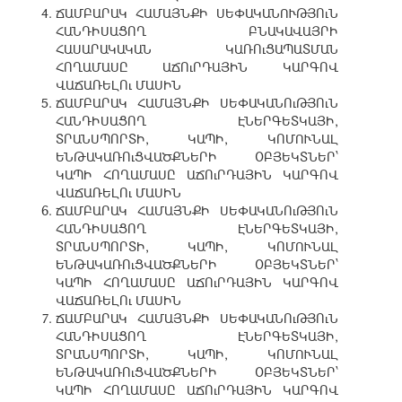
ՃԱՄԲԱՐԱԿ ՀԱՄԱՅՆՔԻ ՍԵՓԱԿԱՆՈՒԹՅՈւՆ
ՀԱՆԴԻՍԱՑՈՂ ԲՆԱԿԱՎԱՅՐԻ
ՀԱՍԱՐԱԿԱԿԱՆ ԿԱՌՈւՑԱՊԱՏՄԱՆ
ՀՈՂԱՄԱՍԸ ԱՃՈւՐԴԱՅԻՆ ԿԱՐԳՈՎ
ՎԱՃԱՌԵԼՈւ ՄԱՍԻՆ
ՃԱՄԲԱՐԱԿ ՀԱՄԱՅՆՔԻ ՍԵՓԱԿԱՆՈւԹՅՈւՆ
ՀԱՆԴԻՍԱՑՈՂ ԷՆԵՐԳԵՏԿԱՅԻ,
ՏՐԱՆՍՊՈՐՏԻ, ԿԱՊԻ, ԿՈՄՈՒՆԱԼ
ԵՆԹԱԿԱՌՈւՑՎԱԾՔՆԵՐԻ ՕԲՅԵԿՏՆԵՐ՝
ԿԱՊԻ ՀՈՂԱՄԱՍԸ ԱՃՈւՐԴԱՅԻՆ ԿԱՐԳՈՎ
ՎԱՃԱՌԵԼՈւ ՄԱՍԻՆ
ՃԱՄԲԱՐԱԿ ՀԱՄԱՅՆՔԻ ՍԵՓԱԿԱՆՈւԹՅՈւՆ
ՀԱՆԴԻՍԱՑՈՂ ԷՆԵՐԳԵՏԿԱՅԻ,
ՏՐԱՆՍՊՈՐՏԻ, ԿԱՊԻ, ԿՈՄՈՒՆԱԼ
ԵՆԹԱԿԱՌՈւՑՎԱԾՔՆԵՐԻ ՕԲՅԵԿՏՆԵՐ՝
ԿԱՊԻ ՀՈՂԱՄԱՍԸ ԱՃՈւՐԴԱՅԻՆ ԿԱՐԳՈՎ
ՎԱՃԱՌԵԼՈւ ՄԱՍԻՆ
ՃԱՄԲԱՐԱԿ ՀԱՄԱՅՆՔԻ ՍԵՓԱԿԱՆՈւԹՅՈւՆ
ՀԱՆԴԻՍԱՑՈՂ ԷՆԵՐԳԵՏԿԱՅԻ,
ՏՐԱՆՍՊՈՐՏԻ, ԿԱՊԻ, ԿՈՄՈՒՆԱԼ
ԵՆԹԱԿԱՌՈւՑՎԱԾՔՆԵՐԻ ՕԲՅԵԿՏՆԵՐ՝
ԿԱՊԻ ՀՈՂԱՄԱՍԸ ԱՃՈւՐԴԱՅԻՆ ԿԱՐԳՈՎ