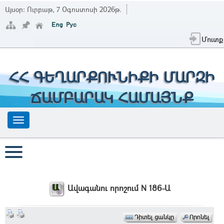
Այսօր:
Ուրբաթ, 7 Օգոստոսի 2026թ.
Մուտք
ՀՀ ԳԵՂԱՐՔՈՒՆԻՔԻ ՄԱՐԶԻ
ՃԱՄԲԱՐԱԿ ՀԱՄԱՅՆՔ
Ավագանու որոշում N 186-Ա