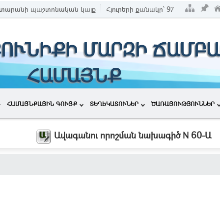
տարանի պաշտոնական կայք
Հյուրերի քանակը՝
97
ՔՈՒՆԻՔԻ ՄԱՐԶԻ ՃԱՄԲԱ
ՀԱՄԱՅՆՔ
ՀԱՄԱՅՆՔԱՅԻՆ ԳՈՒՅՔ
ՏԵՂԵԿԱՏՈՒՆԵՐ
ԾԱՌԱՅՈՒԹՅՈՒՆՆԵՐ
Ավագանու որոշման նախագիծ N 60-Ա