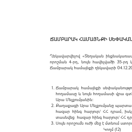
ՃԱՄԲԱՐԱԿ ՀԱՄԱՅՆՔԻ ՍԵՓԱԿԱՆ
Ղեկավարվելով «Տեղական ինքնակառավա
որոշման 4-րդ, նույն հավելվածի 35-ր
Ճամբարակ համայնքի ղեկավարի 04.12.202
Ճամբարակ համայնքի սեփականությո
հողամասը և նույն հողամասի վրա գ
Արա Մելքումյանին:
Քաղաքացի Արա Մելքումյանը պարտավոր
հազար հինգ հարյուր/ ՀՀ դրամ, իս
տասնվեց հազար հինգ հարյուր/ ՀՀ դ
Սույն որոշումն ուժի մեջ է մտնում ստ
Կողմ (12)