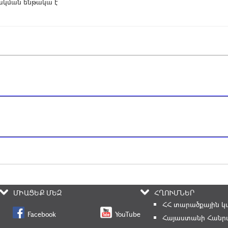
կման ենթակա է
ՄԻԱՑԵՔ ՄԵԶ
ՀՂՈՒՄՆԵՐ
ՀՀ տարածքային կ
Facebook
YouTube
Հայաստանի Հանրա