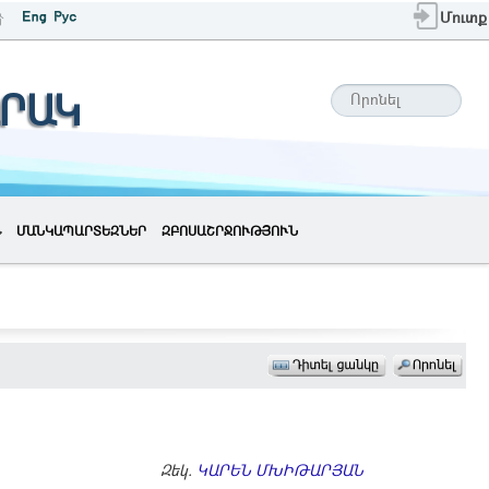
Մուտք
ՐԱԿ
ՄԱՆԿԱՊԱՐՏԵԶՆԵՐ
ԶԲՈՍԱՇՐՋՈՒԹՅՈՒՆ
Զեկ.
ԿԱՐԵՆ ՄԽԻԹԱՐՅԱՆ