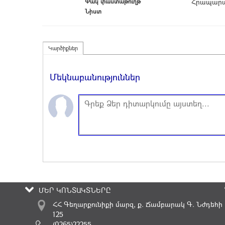
Փակ փաստաթուղթ՝
Հրապարա
Նիստ
Կարծիքներ
Մեկնաբանություններ
ՄԵՐ ԿՈՆՏԱԿՏՆԵՐԸ
ՀՀ Գեղարքունիքի մարզ, ք. Ճամբարակ Գ. Նժդեհի
125
(0265)22255