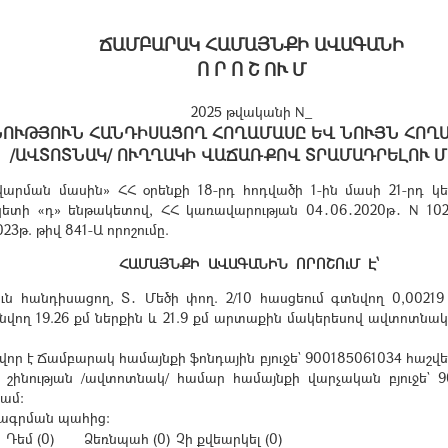
ՃԱՄԲԱՐԱԿ ՀԱՄԱՅՆՔԻ ԱՎԱԳԱՆԻ
Ո Ր Ո Շ ՈՒ Մ
2025 թվականի N_
ՈՒԹՅՈՒՆ ՀԱՆԴԻՍԱՑՈՂ ՀՈՂԱՄԱՍԸ ԵՎ ՆՈՒՅՆ ՀՈՂ
/ԱՎՏՈՏՆԱԿ/ ՈՒՂՂԱԿԻ ՎԱՃԱՌՔՈՎ ՏՐԱՄԱԴՐԵԼՈՒ 
րման մասին» ՀՀ օրենքի 18-րդ հոդվածի 1-ին մասի 21-րդ կետ
դ կետի «դ» ենթակետով, ՀՀ կառավարության 04․06․2020թ․ N 10
3թ. թիվ 841-Ա որոշումը.
ՀԱՄԱՅՆՔԻ ԱՎԱԳԱՆԻՆ ՈՐՈՇՈւՄ Է՝
ւն հանդիսացող, Տ․ Մեծի փող. 2/10 հասցեում գտնվող 0,002
տնվող 19.26 քմ ներքին և 21.9 քմ արտաքին մակերեսով ավտոտն
 է Ճամբարակ համայնքի ֆոնդային բյուջե` 900185061034 հաշվեհ
կ շինության /ավտոտնակ/ համար համայնքի վարչական բյուջե` 9
րամ:
որագրման պահից:
Դեմ (0)
Ձեռնպահ (0)
Չի քվեարկել (0)