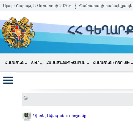
Այսօր:
Շաբաթ, 8 Օգոստոսի 2026թ.
Ճամբարակի համայնքապե
ՀՀ ԳԵՂԱՐ
ՀԱՄԱՅՆՔ
ՏԻՄ
ՀԱՄԱՅՆՔԱՊԵՏԱՐԱՆ
ՀԱՄԱՅՆՔԻ ԲՅՈՒՋԵ
Դիտել Ավագանու որոշումը