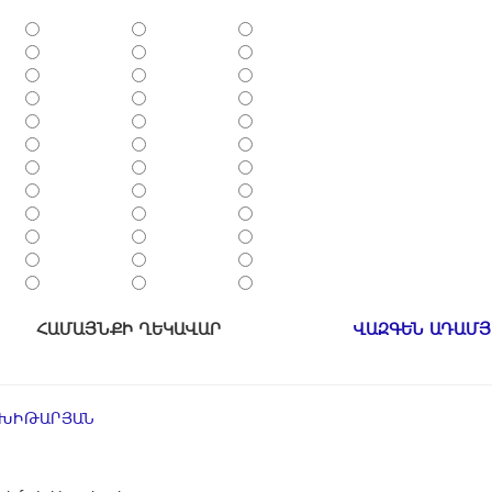
ՀԱՄԱՅՆՔԻ ՂԵԿԱՎԱՐ
ՎԱԶԳԵՆ ԱԴԱՄՅ
ՄԽԻԹԱՐՅԱՆ