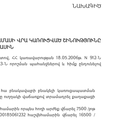
ՆԱԽԱԳԻԾ
ԱՄԱՍԻ ՎՐԱ ԿԱՌՈՒՑՎԱԾ ՇԻՆՈՒԹՅՈՒՆԸ
ՄԱՍԻՆ
ով, ՀՀ կառավարության 18.05.2006թ. N 912-Ն
23-Ն որոշման պահանջներով և հիմք ընդունելով
19 հա բնակավայրի բնակելի կառուցապատման
ակը ուղղակի վաճառքով տրամադրել քաղաքացի
ամարին որպես հողի արժեք վճարել 7500 /յոթ
00185061232 հաշվեհամարին վճարել 16500 /