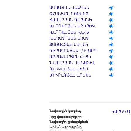
ԱԴԱՄՅԱՆ ՎԱԶԳԵՆ
ՕՀԱՆՅԱՆ ՌՈԲԵՐՏ
ՃԱՂԱՐՅԱՆ ԳԱՅԱՆԵ
ՄԱՐԳԱՐՅԱՆ ԱՐԱՅԻԿ
ՎԱՐԴԱՆՅԱՆ ՎԱՀԵ
ԽԱՉԱՏՐՅԱՆ ԱԶԱՏ
ՋԱՌԱՀՅԱՆ ՍԵՎԱԿ
ԿԻՐԱԿՈՍՅԱՆ ԷԴՎԱՐԴ
ԱԲՐԱՀԱՄՅԱՆ ՀԱՅԿ
ՆԱԴԱՐՅԱՆ ՌԱՖԱՅԵԼ
ՂՈՒԿԱՍՅԱՆ ՄԻՇԱ
ՄՈՒՐԱԴՅԱՆ ԱՐՄԵՆ
Նախագիծ կազմող
ԿԱՐԵՆ 
Կից փաստաթղթեր՝
Նախագծի քննարկման
արձանագրությունը