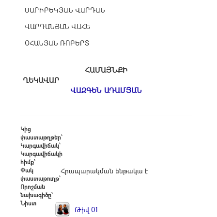
ՍԱՐԻԲԵԿՅԱՆ ՎԱՐԴԱՆ
ՎԱՐԴԱՆՅԱՆ ՎԱՀԵ
ՕՀԱՆՅԱՆ ՌՈԲԵՐՏ
ՀԱՄԱՅՆՔԻ
ՂԵԿԱՎԱՐ
ՎԱԶԳԵՆ ԱԴԱՄՅԱՆ
Կից
փաստաթղթեր՝
Կարգավիճակ՝
Կարգավիճակի
հիմք՝
Փակ
Հրապարակման ենթակա է
փաստաթուղթ՝
Որոշման
նախագիծը՝
Նիստ
Թիվ 01