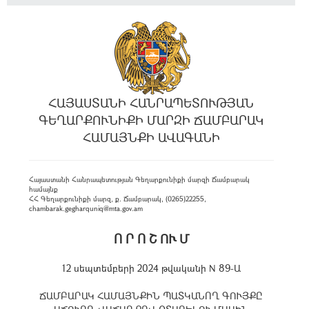
ՀԱՅԱՍՏԱՆԻ ՀԱՆՐԱՊԵՏՈՒԹՅԱՆ
ԳԵՂԱՐՔՈՒՆԻՔԻ ՄԱՐԶԻ ՃԱՄԲԱՐԱԿ
ՀԱՄԱՅՆՔԻ ԱՎԱԳԱՆԻ
Հայաստանի Հանրապետության Գեղարքունիքի մարզի Ճամբարակ
համայնք
ՀՀ Գեղարքունիքի մարզ, ք. Ճամբարակ, (0265)22255,
chambarak.gegharquniq@mta.gov.am
Ո Ր Ո Շ ՈՒ Մ
12 սեպտեմբերի 2024 թվականի N 89-Ա
ՃԱՄԲԱՐԱԿ ՀԱՄԱՅՆՔԻՆ ՊԱՏԿԱՆՈՂ ԳՈՒՅՔԸ