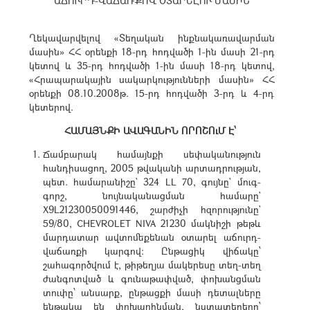
ԱՃՈՒՐԴ-ՎԱՃԱՌՔՈՎ ՕՏԱՐԵԼՈՒ ՄԱՍԻՆ
Ղեկավարվելով «Տեղական ինքնակառավարման
մասին» ՀՀ օրենքի 18-րդ հոդվածի 1-ին մասի 21-րդ
կետով և 35-րդ հոդվածի 1-ին մասի 18-րդ կետով,
«Հրապարակային սակարկությունների մասին» ՀՀ
օրենքի 08.10.2008թ. 15-րդ հոդվածի 3-րդ և 4-րդ
կետերով.
ՀԱՄԱՅՆՔԻ ԱՎԱԳԱՆԻՆ ՈՐՈՇՈւՄ Է՝
Ճամբարակ համայնքի սեփականություն
հանդիսացող, 2005 թվականի արտադրության,
պետ. համարանիշը` 324 LL 70, գույնը` մուգ-
գորշ, նույնականացման համարը`
X9L21230050091446, շարժիչի հզորությունը`
59/80, CHEVROLET NIVA 21230 մակնիշի թեթև
մարդատար ավտոմեքենան օտարել աճուրդ-
վաճառքի կարգով: Ընթացիկ վիճակը՝
շահագործվում է, թիթեղյա մակերեսը տեղ-տեղ
ժանգոտված և գունաթափված, փոխանցման
տուփը՝ անսարք, ընթացքի մասի դետալները
ենթակա են փոխարինման, նստատեղերը՝