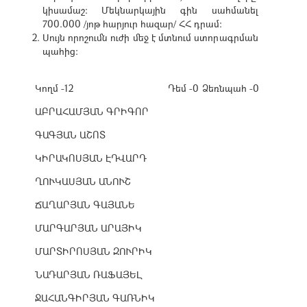
կիսամաշ: Մեկնարկային գին սահմանել
700.000 /յոթ հարյուր հազար/ ՀՀ դրամ:
Սույն որոշումն ուժի մեջ է մտնում ստորագրման
պահից:
Կողմ -12
Դեմ -0
Ձեռնպահ -0
ԱԲՐԱՀԱՄՅԱՆ ԳՐԻԳՈՐ
ԳԱԳՅԱՆ ԱՇՈՏ
ԿԻՐԱԿՈՍՅԱՆ ԷԴՎԱՐԴ
ՂՈՒԿԱՍՅԱՆ ԱՆՈՒՇ
ՃԱՂԱՐՅԱՆ ԳԱՅԱՆԵ
ՄԱՐԳԱՐՅԱՆ ԱՐԱՅԻԿ
ՄԱՐՏԻՐՈՍՅԱՆ ԶՈՒՐԻԿ
ՆԱԴԱՐՅԱՆ ՌԱՖԱՅԵԼ
ՋԱՀԱՆԳԻՐՅԱՆ ԳԱՌՆԻԿ