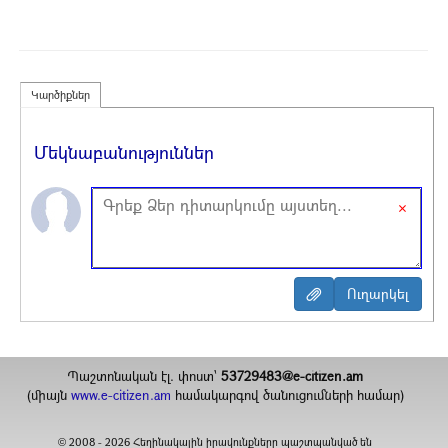
Կարծիքներ
Մեկնաբանություններ
×
Պաշտոնական էլ. փոստ`
53729483@e-citizen.am
(միայն
www.e-citizen.am
համակարգով ծանուցումների համար)
2008 -
2026
Հեղինակային իրավունքները պաշտպանված են
©