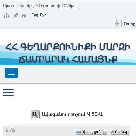
Այսօր:
Կիրակի, 9 Օգոստոսի 2026թ.
Մուտք
ՀՀ ԳԵՂԱՐՔՈՒՆԻՔԻ ՄԱՐԶԻ
ՃԱՄԲԱՐԱԿ ՀԱՄԱՅՆՔ
Ավագանու որոշում N 89-Ա