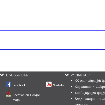
ՄԻԱՑԵՔ ՄԵԶ
ՀՂՈՒՄՆԵՐ
ՀՀ տարածքային կ
Facebook
YouTube
Հայաստանի Հանրա
Համայնքային կայք
Location on Google
Տեղեկատվական Հ
Maps
Կենտրոն