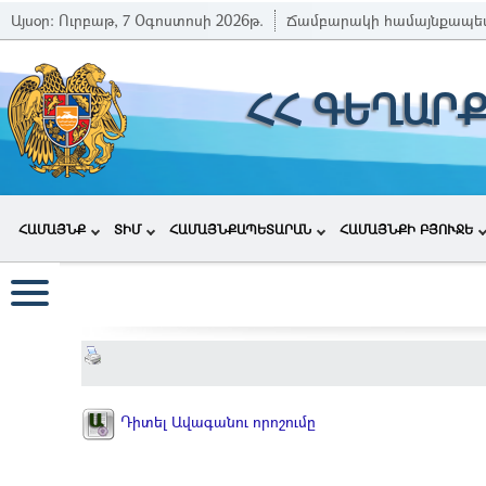
Այսօր:
Ուրբաթ, 7 Օգոստոսի 2026թ.
Ճամբարակի համայնքապե
ՀՀ ԳԵՂԱՐ
ՀԱՄԱՅՆՔ
ՏԻՄ
ՀԱՄԱՅՆՔԱՊԵՏԱՐԱՆ
ՀԱՄԱՅՆՔԻ ԲՅՈՒՋԵ
Դիտել Ավագանու որոշումը