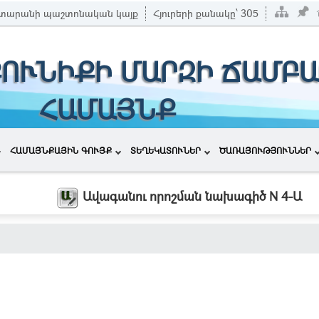
տարանի պաշտոնական կայք
Հյուրերի քանակը՝
305
ՔՈՒՆԻՔԻ ՄԱՐԶԻ ՃԱՄԲԱ
ՀԱՄԱՅՆՔ
ՀԱՄԱՅՆՔԱՅԻՆ ԳՈՒՅՔ
ՏԵՂԵԿԱՏՈՒՆԵՐ
ԾԱՌԱՅՈՒԹՅՈՒՆՆԵՐ
Ավագանու որոշման նախագիծ N 4-Ա