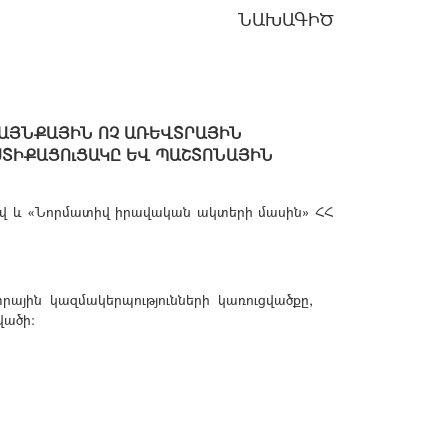
ՆԱԽԱԳԻԾ
ԱՅՆՔԱՅԻՆ ՈՉ ԱՌԵՎՏՐԱՅԻՆ
ՍՏԻՔԱՑՈւՑԱԿԸ ԵՎ ՊԱՇՏՈՆԱՅԻՆ
տով և «Նորմատիվ իրավական ակտերի մասին» ՀՀ
յին կազմակերպությունների կառուցվածքը,
վածի: