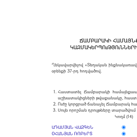
ՃԱՄԲԱՐԱԿԻ ՀԱՄԱՅՆ
ԿԱԶՄԱԿԵՐՊՈւԹՅՈւՆՆԵՐԻ
Ղեկավարվելով «Տեղական ինքնակառավա
օրենքի 37-րդ հոդվածով.
Հաստատել Ճամբարակի համայնքապետ
աշխատակիցների թվաքանակը, հաստիք
Ուժը կորցրած ճանաչել Ճամբարակ համ
Սույն որոշման դրույթները տարածվում 
Կողմ (14)
ԱԴԱՄՅԱՆ ՎԱԶԳԵՆ
ՕՀԱՆՅԱՆ ՌՈԲԵՐՏ