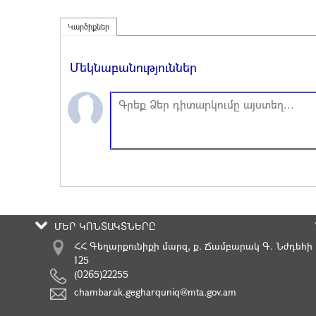
Կարծիքներ
Մեկնաբանություններ
ՄԵՐ ԿՈՆՏԱԿՏՆԵՐԸ
ՀՀ Գեղարքունիքի մարզ, ք. Ճամբարակ Գ. Նժդեհի
125
(0265)22255
chambarak.gegharquniq@mta.gov.am