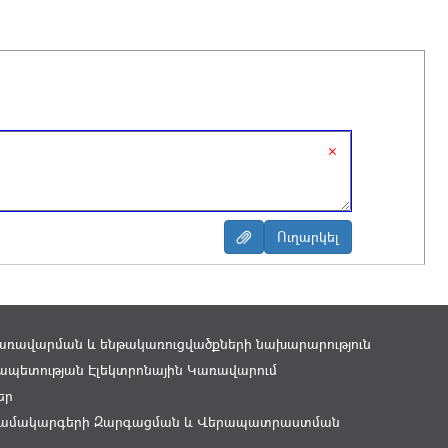
×
առավարման և ենթակառուցվածքների նախարարություն
պետության Էլեկտրոնային Կառավարում
եր
ամակարգերի Զարգացման և Վերապատրաստման