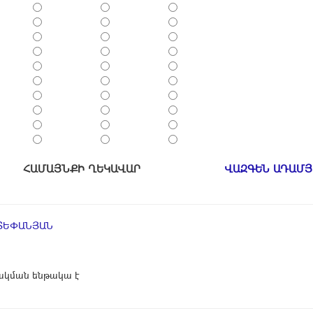
ՀԱՄԱՅՆՔԻ ՂԵԿԱՎԱՐ
ՎԱԶԳԵՆ ԱԴԱՄՅ
ՏԵՓԱՆՅԱՆ
կման ենթակա է