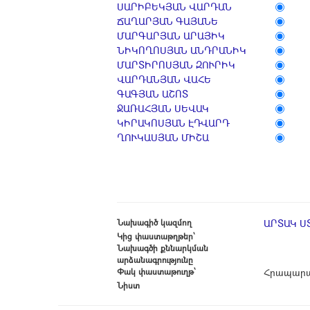
ՍԱՐԻԲԵԿՅԱՆ ՎԱՐԴԱՆ
ՃԱՂԱՐՅԱՆ ԳԱՅԱՆԵ
ՄԱՐԳԱՐՅԱՆ ԱՐԱՅԻԿ
ՆԻԿՈՂՈՍՅԱՆ ԱՆԴՐԱՆԻԿ
ՄԱՐՏԻՐՈՍՅԱՆ ԶՈՒՐԻԿ
ՎԱՐԴԱՆՅԱՆ ՎԱՀԵ
ԳԱԳՅԱՆ ԱՇՈՏ
ՋԱՌԱՀՅԱՆ ՍԵՎԱԿ
ԿԻՐԱԿՈՍՅԱՆ ԷԴՎԱՐԴ
ՂՈՒԿԱՍՅԱՆ ՄԻՇԱ
Նախագիծ կազմող
ԱՐՏԱԿ Ս
Կից փաստաթղթեր՝
Նախագծի քննարկման
արձանագրությունը
Փակ փաստաթուղթ՝
Հրապարա
Նիստ