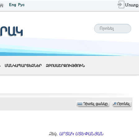
Մուտք
ՐԱԿ
ՄԱՆԿԱՊԱՐՏԵԶՆԵՐ
ԶԲՈՍԱՇՐՋՈՒԹՅՈՒՆ
Զեկ.
ԱՐՏԱԿ ՍՏԵՓԱՆՅԱՆ