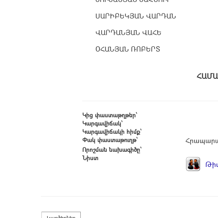
ՍԱՐԻԲԵԿՅԱՆ ՎԱՐԴԱՆ
ՎԱՐԴԱՆՅԱՆ ՎԱՀԵ
ՕՀԱՆՅԱՆ ՌՈԲԵՐՏ
Հ
Կից փաստաթղթեր՝
Կարգավիճակ՝
Կարգավիճակի հիմք՝
Փակ փաստաթուղթ՝
Հրապարա
Որոշման նախագիծը՝
Նիստ
Թիվ
Կարծիքներ