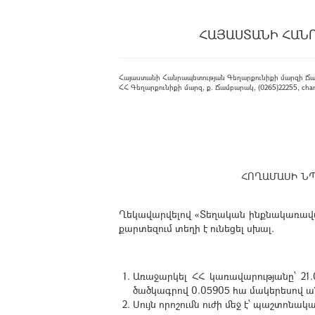
ՀԱՅԱՍՏԱՆԻ ՀԱՆ
Հայաստանի Հանրապետության Գեղարքունիքի մարզի Ճ
ՀՀ Գեղարքունիքի մարզ, ք. Ճամբարակ, (0265)22255, cham
ՀՈՂԱՄԱՍԻ ՆՊ
Ղեկավարվելով «Տեղական ինքնակառավարմ
քարտեզում տեղի է ունեցել սխալ.
Առաջարկել ՀՀ կառավարությանը՝ 21.
ծածկագրով 0.05905 հա մակերեսով
Սույն որոշումն ուժի մեջ է՝ պաշտոն