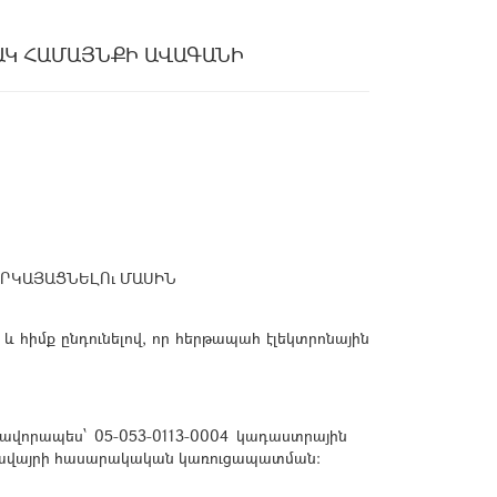
ԱԿ ՀԱՄԱՅՆՔԻ ԱՎԱԳԱՆԻ
ԵՐԿԱՅԱՑՆԵԼՈւ ՄԱՍԻՆ
և հիմք ընդունելով, որ հերթապահ էլեկտրոնային
նավորապես՝ 05-053-0113-0004 կադաստրային
ակավայրի հասարակական կառուցապատման: