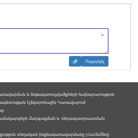
×
առավարման և ենթակառուցվածքների նախարարություն
պետության Էլեկտրոնային Կառավարում
եր
ամակարգերի Զարգացման և Վերապատրաստման
ցություն տեղական ինքնակառավարմանը (ՀաՄաՏեղ)