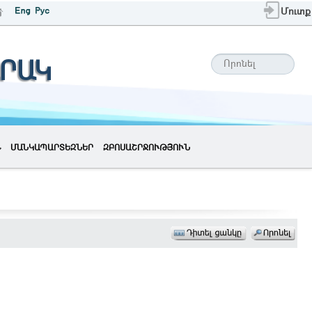
Մուտք
ՐԱԿ
ՄԱՆԿԱՊԱՐՏԵԶՆԵՐ
ԶԲՈՍԱՇՐՋՈՒԹՅՈՒՆ