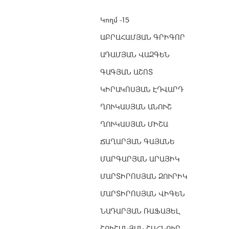
Կողմ -15
ԱԲՐԱՀԱՄՅԱՆ ԳՐԻԳՈՐ
ԱԴԱՄՅԱՆ ՎԱԶԳԵՆ
ԳԱԳՅԱՆ ԱՇՈՏ
ԿԻՐԱԿՈՍՅԱՆ ԷԴՎԱՐԴ
ՂՈՒԿԱՍՅԱՆ ԱՆՈՒՇ
ՂՈՒԿԱՍՅԱՆ ՄԻՇԱ
ՃԱՂԱՐՅԱՆ ԳԱՅԱՆԵ
ՄԱՐԳԱՐՅԱՆ ԱՐԱՅԻԿ
ՄԱՐՏԻՐՈՍՅԱՆ ԶՈՒՐԻԿ
ՄԱՐՏԻՐՈՍՅԱՆ ՎԻԳԵՆ
ՆԱԴԱՐՅԱՆ ՌԱՖԱՅԵԼ
ՇՈՒՇԱՆՅԱՆ ՇԱՀՆՈՒՐ