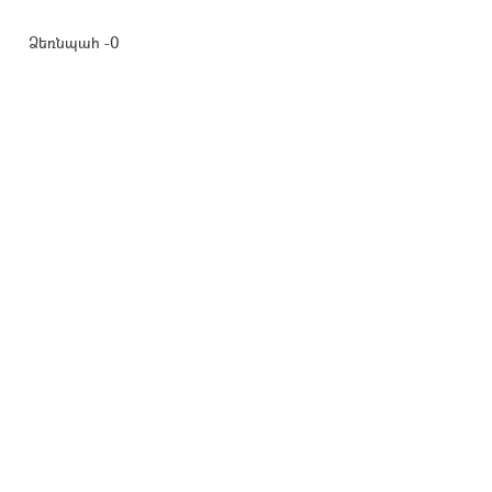
Ձեռնպահ -0