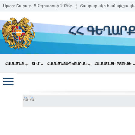
Այսօր:
Շաբաթ, 8 Օգոստոսի 2026թ.
Ճամբարակի համայնքապե
ՀՀ ԳԵՂԱՐ
ՀԱՄԱՅՆՔ
ՏԻՄ
ՀԱՄԱՅՆՔԱՊԵՏԱՐԱՆ
ՀԱՄԱՅՆՔԻ ԲՅՈՒՋԵ