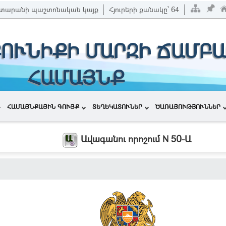
տարանի պաշտոնական կայք
Հյուրերի քանակը՝
64
ՔՈՒՆԻՔԻ ՄԱՐԶԻ ՃԱՄԲԱ
ՀԱՄԱՅՆՔ
ՀԱՄԱՅՆՔԱՅԻՆ ԳՈՒՅՔ
ՏԵՂԵԿԱՏՈՒՆԵՐ
ԾԱՌԱՅՈՒԹՅՈՒՆՆԵՐ
Ավագանու որոշում N 50-Ա