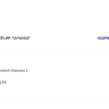
ԱՄԱՅՆՔԻ ՂԵԿԱՎԱՐ
ՎԱԶԳ
կման ենթակա է
 03