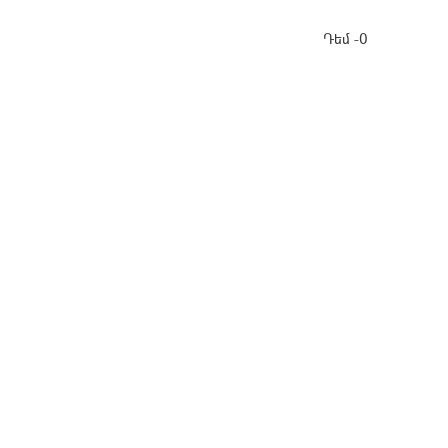
Դեմ -0