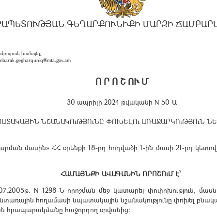
ՐԱՊԵՏՈՒԹՅԱՆ ԳԵՂԱՐՔՈՒՆԻՔԻ ՄԱՐԶԻ ՃԱՄԲԱՐ
ամբարակ համայնք
barak.gegharquniq@mta.gov.am
Ո Ր Ո Շ ՈՒ Մ
30 ապրիլի 2024 թվականի N 50-Ա
ԱՏԱԿԱՅԻՆ ՆՇԱՆԱԿՈւԹՅՈւՆԸ ՓՈԽԵԼՈւ ԱՌԱՋԱՐԿՈւԹՅՈւՆ Ն
ան մասին» ՀՀ օրենքի 18-րդ հոդվածի 1-ին մասի 21-րդ կետով 
ՀԱՄԱՅՆՔԻ ԱՎԱԳԱՆԻՆ ՈՐՈՇՈւՄ Է՝
07.2005թ. N 1298-Ն որոշման մեջ կատարել փոփոխություն, մաս
 անտառային հողամասի նպատակային նշանակությունը փոխել բն
ական հրապարակմանը հաջորդող օրվանից: