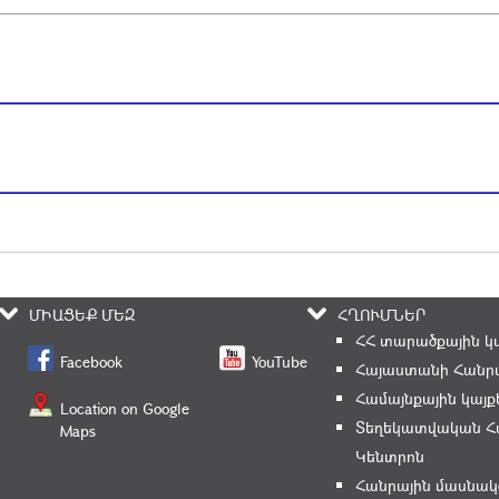
ՄԻԱՑԵՔ ՄԵԶ
ՀՂՈՒՄՆԵՐ
ՀՀ տարածքային կ
Facebook
YouTube
Հայաստանի Հանրա
Համայնքային կայք
Location on Google
Տեղեկատվական Հ
Maps
Կենտրոն
Հանրային մասնակ