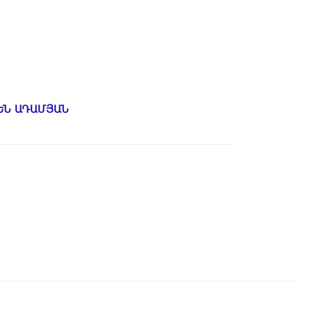
ԵՆ ԱԴԱՄՅԱՆ