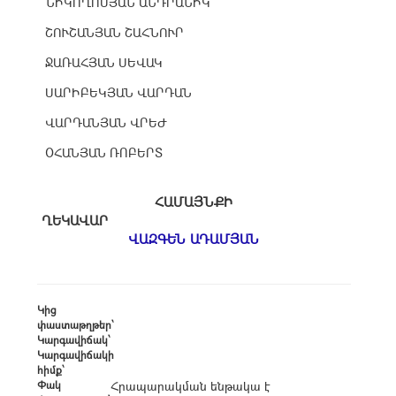
ՆԻԿՈՂՈՍՅԱՆ ԱՆԴՐԱՆԻԿ
ՇՈՒՇԱՆՅԱՆ ՇԱՀՆՈՒՐ
ՋԱՌԱՀՅԱՆ ՍԵՎԱԿ
ՍԱՐԻԲԵԿՅԱՆ ՎԱՐԴԱՆ
ՎԱՐԴԱՆՅԱՆ ՎՐԵԺ
ՕՀԱՆՅԱՆ ՌՈԲԵՐՏ
ՀԱՄԱՅՆՔԻ
ՂԵԿԱՎԱՐ
ՎԱԶԳԵՆ ԱԴԱՄՅԱՆ
Կից
փաստաթղթեր՝
Կարգավիճակ՝
Կարգավիճակի
հիմք՝
Փակ
Հրապարակման ենթակա է