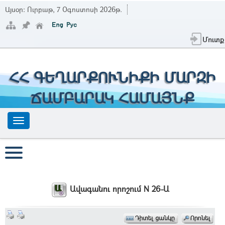
Այսօր:
Ուրբաթ, 7 Օգոստոսի 2026թ.
Մուտք
ՀՀ ԳԵՂԱՐՔՈՒՆԻՔԻ ՄԱՐԶԻ
ՃԱՄԲԱՐԱԿ ՀԱՄԱՅՆՔ
Ավագանու որոշում N 26-Ա