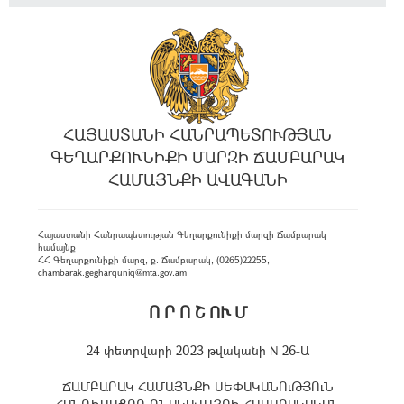
ՀԱՅԱՍՏԱՆԻ ՀԱՆՐԱՊԵՏՈՒԹՅԱՆ
ԳԵՂԱՐՔՈՒՆԻՔԻ ՄԱՐԶԻ ՃԱՄԲԱՐԱԿ
ՀԱՄԱՅՆՔԻ ԱՎԱԳԱՆԻ
Հայաստանի Հանրապետության Գեղարքունիքի մարզի Ճամբարակ
համայնք
ՀՀ Գեղարքունիքի մարզ, ք. Ճամբարակ, (0265)22255,
chambarak.gegharquniq@mta.gov.am
Ո Ր Ո Շ ՈՒ Մ
24 փետրվարի 2023 թվականի N 26-Ա
ՃԱՄԲԱՐԱԿ ՀԱՄԱՅՆՔԻ ՍԵՓԱԿԱՆՈւԹՅՈւՆ