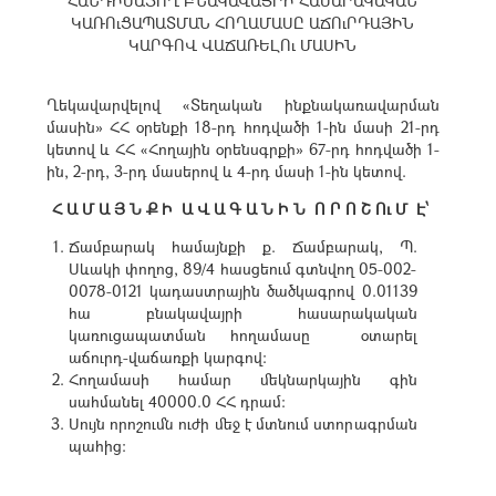
ՀԱՆԴԻՍԱՑՈՂ ԲՆԱԿԱՎԱՅՐԻ ՀԱՍԱՐԱԿԱԿԱՆ
ԿԱՌՈւՑԱՊԱՏՄԱՆ ՀՈՂԱՄԱՍԸ ԱՃՈւՐԴԱՅԻՆ
ԿԱՐԳՈՎ ՎԱՃԱՌԵԼՈւ ՄԱՍԻՆ
Ղեկավարվելով «Տեղական ինքնակառավարման
մասին» ՀՀ օրենքի 18-րդ հոդվածի 1-ին մասի 21-րդ
կետով և ՀՀ «Հողային օրենսգրքի» 67-րդ հոդվածի 1-
ին, 2-րդ, 3-րդ մասերով և 4-րդ մասի 1-ին կետով.
Հ Ա Մ Ա Յ Ն Ք Ի Ա Վ Ա Գ Ա Ն Ի Ն Ո Ր Ո Շ Ու Մ Է՝
Ճամբարակ համայնքի ք. Ճամբարակ, Պ.
Սևակի փողոց, 89/4 հասցեում գտնվող 05-002-
0078-0121 կադաստրային ծածկագրով 0.01139
հա բնակավայրի հասարակական
կառուցապատման հողամասը օտարել
աճուրդ-վաճառքի կարգով:
Հողամասի համար մեկնարկային գին
սահմանել 40000.0 ՀՀ դրամ:
Սույն որոշումն ուժի մեջ է մտնում ստորագրման
պահից։