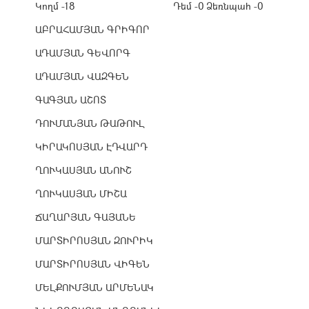
Կողմ -18
Դեմ -0
Ձեռնպահ -0
ԱԲՐԱՀԱՄՅԱՆ ԳՐԻԳՈՐ
ԱԴԱՄՅԱՆ ԳԵՎՈՐԳ
ԱԴԱՄՅԱՆ ՎԱԶԳԵՆ
ԳԱԳՅԱՆ ԱՇՈՏ
ԴՈՒՄԱՆՅԱՆ ԹԱԹՈՒԼ
ԿԻՐԱԿՈՍՅԱՆ ԷԴՎԱՐԴ
ՂՈՒԿԱՍՅԱՆ ԱՆՈՒՇ
ՂՈՒԿԱՍՅԱՆ ՄԻՇԱ
ՃԱՂԱՐՅԱՆ ԳԱՅԱՆԵ
ՄԱՐՏԻՐՈՍՅԱՆ ԶՈՒՐԻԿ
ՄԱՐՏԻՐՈՍՅԱՆ ՎԻԳԵՆ
ՄԵԼՔՈՒՄՅԱՆ ԱՐՄԵՆԱԿ