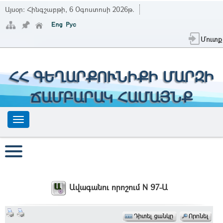
Այսօր:
Հինգշաբթի, 6 Օգոստոսի 2026թ.
Մուտք
ՀՀ ԳԵՂԱՐՔՈՒՆԻՔԻ ՄԱՐԶԻ
ՃԱՄԲԱՐԱԿ ՀԱՄԱՅՆՔ
Ավագանու որոշում N 97-Ա