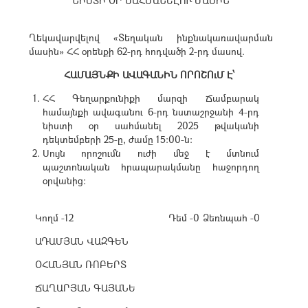
ՆԻՍՏԻ ՕՐ ՍԱՀՄԱՆԵԼՈՒ ՄԱՍԻՆ
Ղեկավարվելով «Տեղական ինքնակառավարման
մասին» ՀՀ օրենքի 62-րդ հոդվածի 2-րդ մասով.
ՀԱՄԱՅՆՔԻ ԱՎԱԳԱՆԻՆ ՈՐՈՇՈւՄ Է՝
ՀՀ Գեղարքունիքի մարզի Ճամբարակ
համայնքի ավագանու 6-րդ նստաշրջանի 4-րդ
նիստի օր սահմանել 2025 թվականի
դեկտեմբերի 25-ը, ժամը 15։00-ն:
Սույն որոշումն ուժի մեջ է մտնում
պաշտոնական հրապարակմանը հաջորդող
օրվանից:
Կողմ -12
Դեմ -0
Ձեռնպահ -0
ԱԴԱՄՅԱՆ ՎԱԶԳԵՆ
ՕՀԱՆՅԱՆ ՌՈԲԵՐՏ
ՃԱՂԱՐՅԱՆ ԳԱՅԱՆԵ