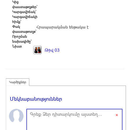
Կից
փաստաթղթեր՝
Կարգավիճակ՝
Կարգավիճակի
հիմք՝
Փակ
Հրապարակման ենթակա է
փաստաթուղթ՝
Որոշման
նախագիծը՝
Նիստ
Թիվ 03
Կարծիքներ
Մեկնաբանություններ
×