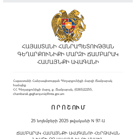
ՀԱՅԱՍՏԱՆԻ ՀԱՆՐԱՊԵՏՈՒԹՅԱՆ
ԳԵՂԱՐՔՈՒՆԻՔԻ ՄԱՐԶԻ ՃԱՄԲԱՐԱԿ
ՀԱՄԱՅՆՔԻ ԱՎԱԳԱՆԻ
Հայաստանի Հանրապետության Գեղարքունիքի մարզի Ճամբարակ
համայնք
ՀՀ Գեղարքունիքի մարզ, ք. Ճամբարակ, (0265)22255,
chambarak.gegharquniq@mta.gov.am
Ո Ր Ո Շ ՈՒ Մ
25 նոյեմբերի 2025 թվականի N 97-Ա
ՃԱՄԲԱՐԱԿ ՀԱՄԱՅՆՔԻ ԱՎԱԳԱՆՈՒ ՀԵՐԹԱԿԱՆ