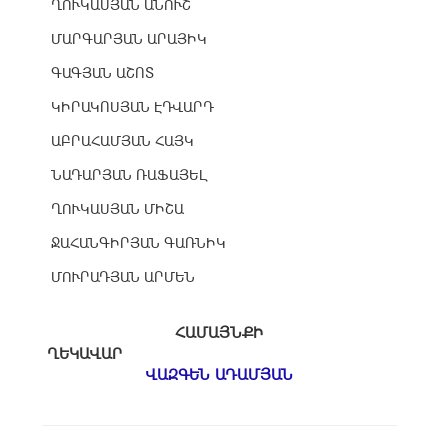
ՂՈՒԿԱՍՅԱՆ ԱՆՈՒՇ
ՄԱՐԳԱՐՅԱՆ ԱՐԱՅԻԿ
ԳԱԳՅԱՆ ԱՇՈՏ
ԿԻՐԱԿՈՍՅԱՆ ԷԴՎԱՐԴ
ԱԲՐԱՀԱՄՅԱՆ ՀԱՅԿ
ՆԱԴԱՐՅԱՆ ՌԱՖԱՅԵԼ
ՂՈՒԿԱՍՅԱՆ ՄԻՇԱ
ՋԱՀԱՆԳԻՐՅԱՆ ԳԱՌՆԻԿ
ՄՈՒՐԱԴՅԱՆ ԱՐՄԵՆ
ՀԱՄԱՅՆՔԻ
ՂԵԿԱՎԱՐ
ՎԱԶԳԵՆ ԱԴԱՄՅԱՆ