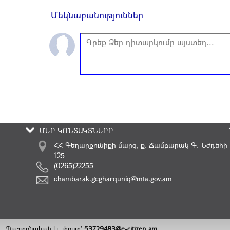
Մեկնաբանություններ
ՄԵՐ ԿՈՆՏԱԿՏՆԵՐԸ
ՀՀ Գեղարքունիքի մարզ, ք. Ճամբարակ Գ. Նժդեհի
125
(0265)22255
chambarak.gegharquniq@mta.gov.am
Պաշտոնական էլ. փոստ`
53729483@e-citizen.am