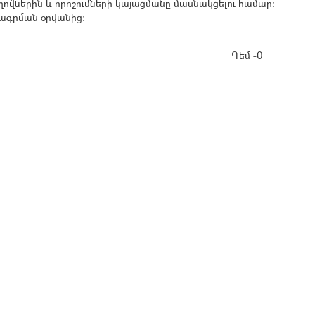
ղովներին և որոշումների կայացմանը մասնակցելու համար։
որագրման օրվանից:
Դեմ -0