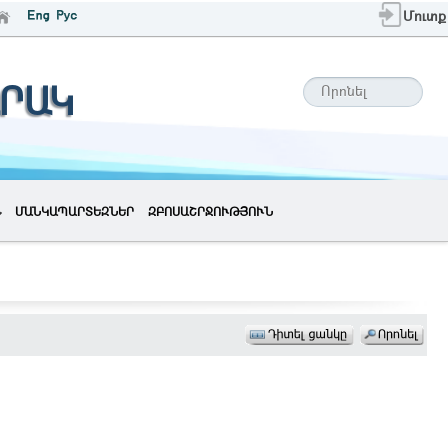
Մուտք
ՐԱԿ
ՄԱՆԿԱՊԱՐՏԵԶՆԵՐ
ԶԲՈՍԱՇՐՋՈՒԹՅՈՒՆ