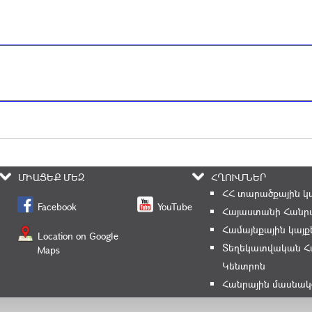
ՄԻԱՑԵՔ ՄԵԶ
ՀՂՈՒՄՆԵՐ
ՀՀ տարածքային կ
Facebook
YouTube
Հայաստանի Հանրա
Համայնքային կայք
Location on Google
Տեղեկատվական Հ
Maps
Կենտրոն
Հանրային մասնակ