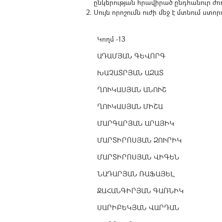
ընկերության հրավիրած ընդհանուր ժո
Սույն որոշումն ուժի մեջ է մտնում ստ
Կողմ -13
ԱԴԱՄՅԱՆ ԳԵՎՈՐԳ
ԽԱՉԱՏՐՅԱՆ ԱԶԱՏ
ՂՈՒԿԱՍՅԱՆ ԱՆՈՒՇ
ՂՈՒԿԱՍՅԱՆ ՄԻՇԱ
ՄԱՐԳԱՐՅԱՆ ԱՐԱՅԻԿ
ՄԱՐՏԻՐՈՍՅԱՆ ԶՈՒՐԻԿ
ՄԱՐՏԻՐՈՍՅԱՆ ՎԻԳԵՆ
ՆԱԴԱՐՅԱՆ ՌԱՖԱՅԵԼ
ՋԱՀԱՆԳԻՐՅԱՆ ԳԱՌՆԻԿ
ՍԱՐԻԲԵԿՅԱՆ ՎԱՐԴԱՆ