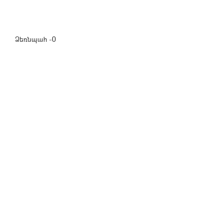
Ձեռնպահ -0