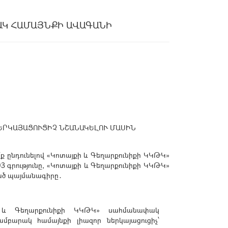
ԱԿ ՀԱՄԱՅՆՔԻ ԱՎԱԳԱՆԻ
ԵՐԿԱՅԱՑՈՒՑԻՉ ՆՇԱՆԱԿԵԼՈՒ ՄԱՍԻՆ
ք ընդունելով «Կոտայքի և Գեղարքունիքի ԿԿԹԿ»
գրությունը, «Կոտայքի և Գեղարքունիքի ԿԿԹԿ»
ած պայմանագիրը․
ի և Գեղարքունիքի ԿԿԹԿ» սահմանափակ
մբարակ համայնքի լիազոր ներկայացուցիչ՝