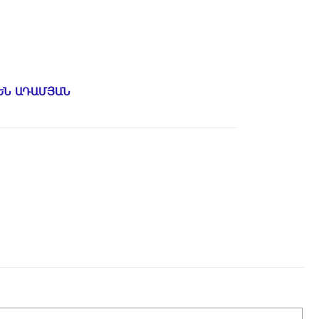
ԵՆ ԱԴԱՄՅԱՆ