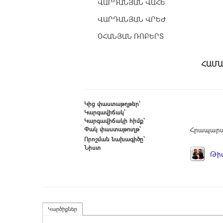
ՎԱՐԴԱՆՅԱՆ ՎԱՀԵ
ՎԱՐԴԱՆՅԱՆ ՎՐԵԺ
ՕՀԱՆՅԱՆ ՌՈԲԵՐՏ
Հ
Կից փաստաթղթեր՝
Կարգավիճակ՝
Կարգավիճակի հիմք՝
Փակ փաստաթուղթ՝
Հրապարա
Որոշման նախագիծը՝
Նիստ
Թիվ
Կարծիքներ