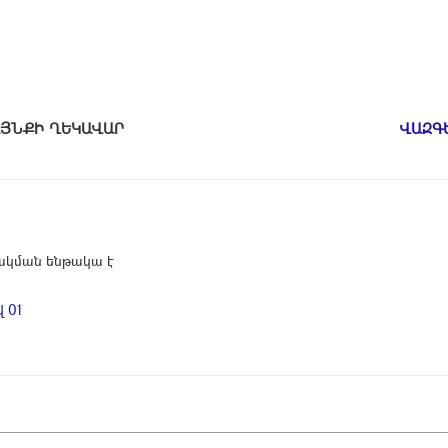
ԱՄԱՅՆՔԻ ՂԵԿԱՎԱՐ
ՎԱԶԳ
կման ենթակա է
 01