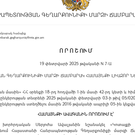
ՐԱՊԵՏՈՒԹՅԱՆ ԳԵՂԱՐՔՈՒՆԻՔԻ ՄԱՐԶԻ ՃԱՄԲԱՐ
ամբարակ համայնք
barak.gegharquniq@mta.gov.am
Ո Ր Ո Շ ՈՒ Մ
19 փետրվարի 2025 թվականի N 7-Ա
ԱՆ ԳԵՂԱՐՔՈՒՆԻՔԻ ՄԱՐԶԻ ՃԱՄԲԱՐԱԿ ՀԱՄԱՅՆՔԻ ԼԻԱԶՈՐ Ն
ասին» ՀՀ օրենքի 18-րդ հոդվածի 1-ին մասի 42-րդ կետի և հիմ
րության տնօրենի 2025 թվականի փետրվարի 03-ի թիվ 05/0203 
րություն ստեղծելու մասին 2016 թվականի ապրիլի 05-ին կնքվ
ՀԱՄԱՅՆՔԻ ԱՎԱԳԱՆԻՆ ՈՐՈՇՈՒՄ Է՝
 խորհրդական Սերյոժա Ավալյանին նշանակել «Կոտայք
ւնում Հայաստանի Հանրապետության Գեղարքունիքի մարզի Ճա