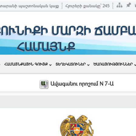
տարանի պաշտոնական կայք
Հյուրերի քանակը՝
245
ՔՈՒՆԻՔԻ ՄԱՐԶԻ ՃԱՄԲԱ
ՀԱՄԱՅՆՔ
ՀԱՄԱՅՆՔԱՅԻՆ ԳՈՒՅՔ
ՏԵՂԵԿԱՏՈՒՆԵՐ
ԾԱՌԱՅՈՒԹՅՈՒՆՆԵՐ
Ավագանու որոշում N 7-Ա