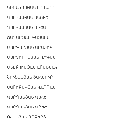
ԿԻՐԱԿՈՍՅԱՆ ԷԴՎԱՐԴ
ՂՈՒԿԱՍՅԱՆ ԱՆՈՒՇ
ՂՈՒԿԱՍՅԱՆ ՄԻՇԱ
ՃԱՂԱՐՅԱՆ ԳԱՅԱՆԵ
ՄԱՐԳԱՐՅԱՆ ԱՐԱՅԻԿ
ՄԱՐՏԻՐՈՍՅԱՆ ՎԻԳԵՆ
ՄԵԼՔՈՒՄՅԱՆ ԱՐՄԵՆԱԿ
ՇՈՒՇԱՆՅԱՆ ՇԱՀՆՈՒՐ
ՍԱՐԻԲԵԿՅԱՆ ՎԱՐԴԱՆ
ՎԱՐԴԱՆՅԱՆ ՎԱՀԵ
ՎԱՐԴԱՆՅԱՆ ՎՐԵԺ
ՕՀԱՆՅԱՆ ՌՈԲԵՐՏ