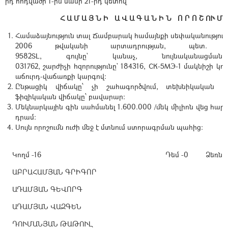
րդ
հոդվածի
1-ին
մասի
21-րդ
կետով
`
Հ Ա Մ Ա Յ Ն Ի
Ա Վ Ա Գ Ա Ն Ի Ն
Ո Ր Ո Շ ՈՒ Մ
Համաձայնություն
տալ
Ճամբարակ
համայնքի
սեփականությու
2006
թվականի
արտադրության
,
պետ
9582SL,
գույնը
`
կանաչ
,
նույնականա
031762,
շարժիչի
հզորությունը
` 184316, СК-5МЭ-1 մակնիշի կո
աճուրդ-վաճառքի կարգով:
Ընթացիկ վիճակը՝ չի շահագործվում, տեխնիկական վ
ֆիզիկական վիճակը՝ բավարար:
Մեկնարկային գին սահմանել 1.600.000 /մեկ միլիոն վեց հարյ
դրամ:
Սույն որոշումն ուժի մեջ է մտնում ստորագրման պահից:
Կողմ -16
Դեմ -0
Ձեռնպ
ԱԲՐԱՀԱՄՅԱՆ ԳՐԻԳՈՐ
ԱԴԱՄՅԱՆ ԳԵՎՈՐԳ
ԱԴԱՄՅԱՆ ՎԱԶԳԵՆ
ԴՈՒՄԱՆՅԱՆ ԹԱԹՈՒԼ