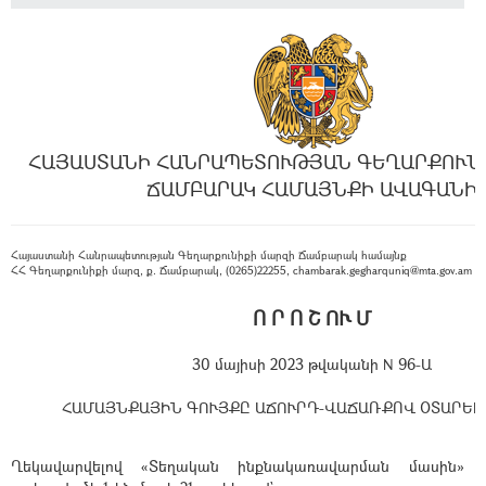
ՀԱՅԱՍՏԱՆԻ ՀԱՆՐԱՊԵՏՈՒԹՅԱՆ ԳԵՂԱՐՔՈՒՆ
ՃԱՄԲԱՐԱԿ ՀԱՄԱՅՆՔԻ ԱՎԱԳԱՆԻ
Հայաստանի Հանրապետության Գեղարքունիքի մարզի Ճամբարակ համայնք
ՀՀ Գեղարքունիքի մարզ, ք. Ճամբարակ, (0265)22255, chambarak.gegharquniq@mta.gov.am
Ո Ր Ո Շ ՈՒ Մ
30 մայիսի 2023 թվականի N 96-Ա
ՀԱՄԱՅՆՔԱՅԻՆ ԳՈՒՅՔԸ ԱՃՈՒՐԴ-ՎԱՃԱՌՔՈՎ ՕՏԱՐԵԼ
Ղեկավարվելով
«Տեղական ինքնակառավարման մասին»