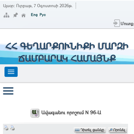
Այսօր:
Ուրբաթ, 7 Օգոստոսի 2026թ.
Մուտք
ՀՀ ԳԵՂԱՐՔՈՒՆԻՔԻ ՄԱՐԶԻ
ՃԱՄԲԱՐԱԿ ՀԱՄԱՅՆՔ
Ավագանու որոշում N 96-Ա