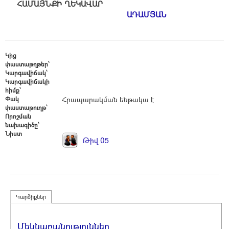
ՀԱՄԱՅՆՔԻ ՂԵԿԱՎԱ
ԱԴԱՄՅԱՆ
Կից
փաստաթղթեր՝
Կարգավիճակ՝
Կարգավիճակի
հիմք՝
Փակ
Հրապարակման ենթակա է
փաստաթուղթ՝
Որոշման
նախագիծը՝
Նիստ
Թիվ 05
Կարծիքներ
Մեկնաբանություններ