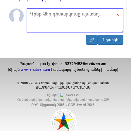
×
Պաշտոնական էլ. փոստ`
53729483@e-citizen.am
(միայն
www.e-citizen.am
համակարգով ծանուցումների համար)
2008 -
2026
Հեղինակային իրավունքները պաշտպանված են
©
ՃԱՄԲԱՐԱԿԻ ՀԱՄԱՅՆՔԱՊԵՏԱՐԱՆ
Մշակող
ՏՀԶՎԿ ՀԿ
Համայնքային կառավարման տեղեկատվական համակարգ
216
ԲԿԳ Մրցանակ 2015 - OGP Award 2015